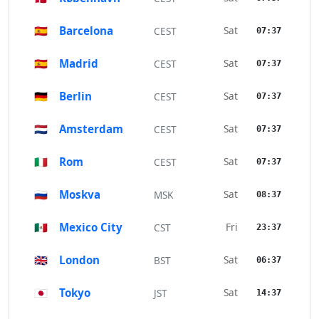
🇪🇸
Barcelona
Sat
CEST
07:37
🇪🇸
Madrid
Sat
CEST
07:37
🇩🇪
Berlin
Sat
CEST
07:37
🇳🇱
Amsterdam
Sat
CEST
07:37
🇮🇹
Rom
Sat
CEST
07:37
🇷🇺
Moskva
Sat
MSK
08:37
🇲🇽
Mexico City
Fri
CST
23:37
🇬🇧
London
Sat
BST
06:37
🇯🇵
Tokyo
Sat
JST
14:37