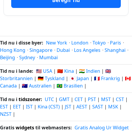
Beregn Tid
323
323 dage
dage
18.09.2025
26.06.2027
siden
fra-
nu
Tid nu i disse byer:
New York
·
London
·
Tokyo
·
Paris
·
324
Hong Kong
·
Singapore
·
Dubai
·
Los Angeles
·
Shanghai
·
324 dage
dage
17.09.2025
27.06.2027
Beijing
·
Sydney
·
Mumbai
siden
fra-
nu
Tid nu i lande:
🇺🇸 USA
|
🇨🇳 Kina
|
🇮🇳 Indien
|
🇬🇧
Storbritannien
|
🇩🇪 Tyskland
|
🇯🇵 Japan
|
🇫🇷 Frankrig
|
🇨🇦
325
Canada
|
🇦🇺 Australien
|
🇧🇷 Brasilien
|
325 dage
dage
16.09.2025
28.06.2027
siden
fra-
Tid nu i
tidszoner
:
UTC
|
GMT
|
CET
|
PST
|
MST
|
CST
|
nu
EST
|
EET
|
IST
|
Kina (CST)
|
JST
|
AEST
|
SAST
|
MSK
|
326
NZST
|
326 dage
dage
15.09.2025
29.06.2027
siden
fra-
Gratis
widgets
til webmasters:
Gratis Analog Ur Widget