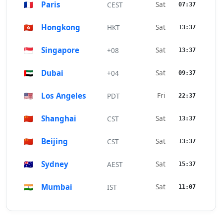
🇫🇷
Paris
Sat
CEST
07:37
🇭🇰
Hongkong
Sat
HKT
13:37
🇸🇬
Singapore
Sat
+08
13:37
🇦🇪
Dubai
Sat
+04
09:37
🇺🇸
Los Angeles
Fri
PDT
22:37
🇨🇳
Shanghai
Sat
CST
13:37
🇨🇳
Beijing
Sat
CST
13:37
🇦🇺
Sydney
Sat
AEST
15:37
🇮🇳
Mumbai
Sat
IST
11:07