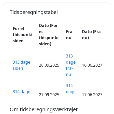
Tidsberegningstabel
Dato (For
For et
et
Fra
Dato (Fra
tidspunkt
tidspunkt
nu
nu)
siden
siden)
313
313 dage
dage
28.09.2025
16.06.2027
siden
fra-
nu
314
314 dage
dage
27.09.2025
17.06.2027
siden
fra-
nu
Om tidsberegningsværktøjet