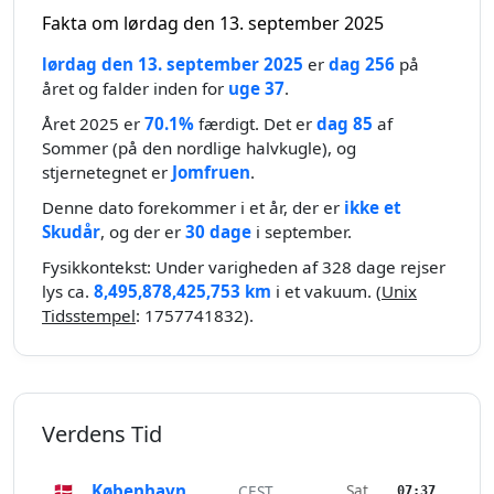
Fakta om lørdag den 13. september 2025
lørdag den 13. september 2025
er
dag 256
på
året og falder inden for
uge 37
.
Året 2025 er
70.1%
færdigt. Det er
dag 85
af
Sommer (på den nordlige halvkugle), og
stjernetegnet er
Jomfruen
.
Denne dato forekommer i et år, der er
ikke et
Skudår
, og der er
30 dage
i september.
Fysikkontekst: Under varigheden af 328 dage rejser
lys ca.
8,495,878,425,753 km
i et vakuum. (
Unix
Tidsstempel
: 1757741832).
Verdens Tid
🇩🇰
København
Sat
CEST
07:37