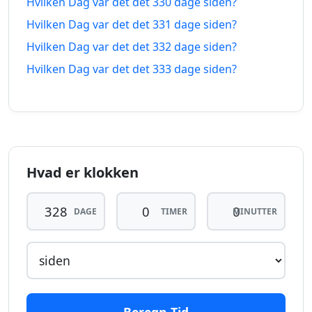
Hvilken Dag var det det 330 dage siden?
319
Hvilken Dag var det det 331 dage siden?
319 dage
dage
22.09.2025
22.06.2027
Hvilken Dag var det det 332 dage siden?
siden
fra-
nu
Hvilken Dag var det det 333 dage siden?
320
320 dage
dage
21.09.2025
23.06.2027
siden
fra-
nu
Hvad er klokken
321
321 dage
dage
20.09.2025
24.06.2027
siden
fra-
DAGE
TIMER
MINUTTER
nu
322
322 dage
dage
19.09.2025
25.06.2027
siden
fra-
nu