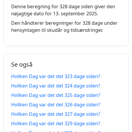
315
Denne beregning for 328 dage siden giver den
315 dage
dage
26.09.2025
18.06.2027
nøjagtige dato for 13. september 2025.
siden
fra-
nu
Den håndterer beregninger for 328 dage under
hensyntagen til skudår og tidsændringer.
316
316 dage
dage
25.09.2025
19.06.2027
siden
fra-
nu
Se også
317
Hvilken Dag var det det 323 dage siden?
317 dage
dage
24.09.2025
20.06.2027
siden
fra-
Hvilken Dag var det det 324 dage siden?
nu
Hvilken Dag var det det 325 dage siden?
318
Hvilken Dag var det det 326 dage siden?
318 dage
dage
Hvilken Dag var det det 327 dage siden?
23.09.2025
21.06.2027
siden
fra-
Hvilken Dag var det det 329 dage siden?
nu