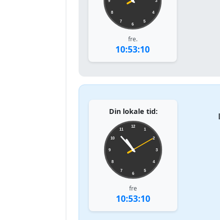
9
3
8
4
7
5
6
fre.
10:53:10
Din lokale tid:
12
11
1
10
2
9
3
8
4
7
5
6
fre
10:53:10