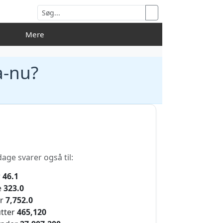
åne
Mere
a-nu?
age svarer også til:
r
46.1
e
323.0
r
7,752.0
tter
465,120