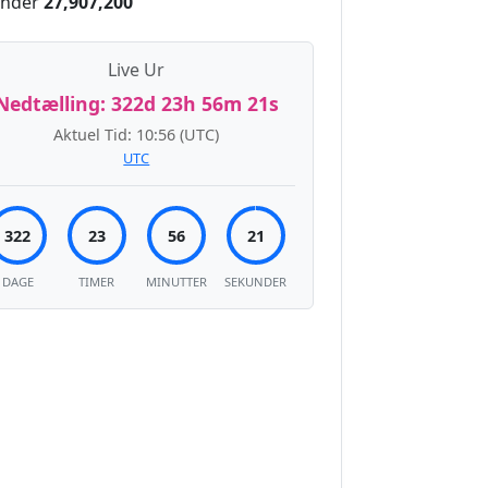
nder
27,907,200
Live Ur
Nedtælling:
322d 23h 56m 21s
Aktuel Tid:
10:56
(UTC)
UTC
322
23
56
21
DAGE
TIMER
MINUTTER
SEKUNDER