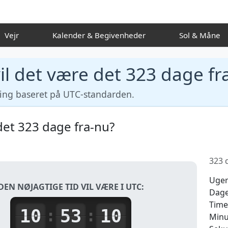
Vejr
Kalender & Begivenheder
Sol & M
il det være det 323 dage fr
ning baseret på UTC-standarden.
det 323 dage fra-nu?
323 d
Uge
DEN NØJAGTIGE TID VIL VÆRE I UTC:
Dag
Time
10
53
10
:
:
Minu