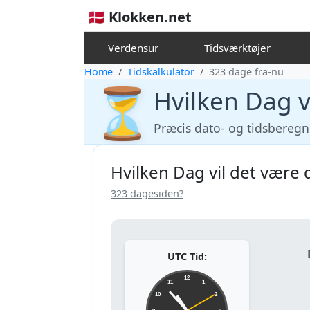
🇩🇰 Klokken.net
Verdensur
Tidsværktøjer
Home
Tidskalkulator
323 dage fra-nu
⏳
Hvilken Dag v
Præcis dato- og tidsbereg
Hvilken Dag vil det være 
323 dagesiden?
UTC Tid:
12
11
1
10
2