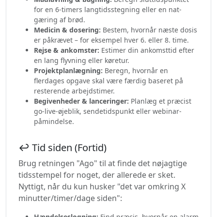
for en 6-timers langtidsstegning eller en nat-
gæring af brød.
Medicin & dosering:
Bestem, hvornår næste dosis
er påkrævet – for eksempel hver 6. eller 8. time.
Rejse & ankomster:
Estimer din ankomsttid efter
en lang flyvning eller køretur.
Projektplanlægning:
Beregn, hvornår en
flerdages opgave skal være færdig baseret på
resterende arbejdstimer.
Begivenheder & lanceringer:
Planlæg et præcist
go-live-øjeblik, sendetidspunkt eller webinar-
påmindelse.
↩️ Tid siden (Fortid)
Brug retningen "Ago" til at finde det nøjagtige
tidsstempel for noget, der allerede er sket.
Nyttigt, når du kun husker "det var omkring X
minutter/timer/dage siden":
Hændelseslogning:
Find præcis, hvornår en alarm