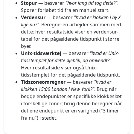
Stopur
— besvarer
"hvor lang tid tog dette?"
.
Sporer forløbet tid fra en manuel start.
Verdensur
— besvarer
"hvad er klokken i by X
lige nu?"
. Beregneren arbejder sammen med
dette: hver resultatside viser en verdensur-
tabel for det pågældende tidspunkt i større
byer.
Unix-tidsværktøj
— besvarer
"hvad er Unix-
tidsstemplet for dette øjeblik, og omvendt?"
.
Hver resultatside viser også Unix-
tidsstemplet for det pågældende tidspunkt.
Tidszoneomregner
— besvarer
"hvad er
klokken 15:00 London i New York?"
. Brug når
begge endepunkter er specifikke klokkeslæt
i forskellige zoner; brug denne beregner når
det ene endepunkt er en varighed ("3 timer
fra nu") i stedet.