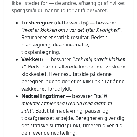
ikke i stedet for — de andre, afhængigt af hvilket
spørgsmål du har brug for at få besvaret.
Tidsberegner
(dette værktøj) — besvarer
"hvad er klokken om / var det efter X varighed"
.
Returnerer et statisk resultat. Bedst til
planlægning, deadline-matte,
tidsplanlægning.
Vækkeur
— besvarer
"væk mig præcis klokken
T"
. Bedst når du allerede kender det ønskede
klokkeslæt. Hver resultatside på denne
beregner indeholder et et-klik link til at åbne
vækkeuret forudfyldt.
Nedtællingstimer
— besvarer
"tæl N
minutter / timer ned i realtid med alarm til
sidst"
. Bedst til madlavning, pauser og
tidsafgrænset arbejde. Beregneren giver dig
det statiske sluttidspunkt; timeren giver dig
den levende nedtælling.