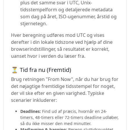
plus det samme svar i UTC, Unix-
tidsstempelform og detaljerede metadata
som dag på året, ISO-ugenummer, årstid og
stjernetegn.
Hver beregning udføres mod UTC og vises
derefter i din lokale tidszone ved hjælp af dine
browserindstillinger, så resultatet er korrekt,
uanset hvor i verden du læser fra.
⏳ Tid fra nu (Fremtid)
Brug retningen "From Now", når du har brug for
det nøjagtige fremtidige tidsstempel for noget,
der vil ske efter en given varighed. Typiske
scenarier inkluderer:
Deadlines:
Find ud af præcis, hvornår en 24-
timers, 48-timers eller 72-timers deadline udløber,
så du ikke misser den med minutter.
Madlavning & bagning:
Beregn sluttidspunktet