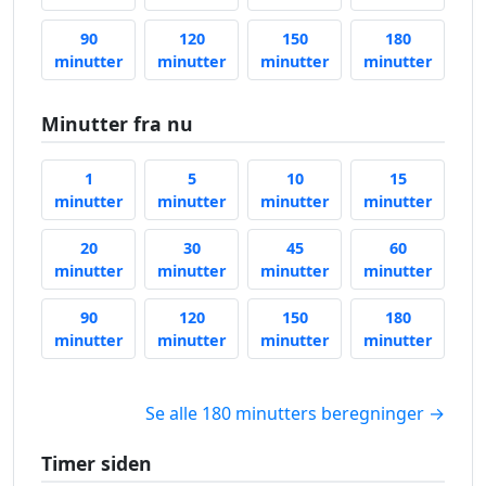
90
120
150
180
90 minutter siden
120 minutter siden
150 minutter siden
180 min
minutter
minutter
minutter
minutter
Minutter fra nu
1
5
10
15
1 minut fra nu
5 minutter fra nu
10 minutter fra nu
15 minu
minutter
minutter
minutter
minutter
20
30
45
60
20 minutter fra nu
30 minutter fra nu
45 minutter fra nu
60 minu
minutter
minutter
minutter
minutter
90
120
150
180
90 minutter fra nu
120 minutter fra nu
150 minutter fra nu
180 min
minutter
minutter
minutter
minutter
Se alle 180 minutters beregninger →
Timer siden