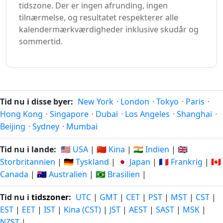
tidszone. Der er ingen afrunding, ingen
tilnærmelse, og resultatet respekterer alle
kalendermærkværdigheder inklusive skudår og
sommertid.
Tid nu i disse byer:
New York
·
London
·
Tokyo
·
Paris
·
Hong Kong
·
Singapore
·
Dubai
·
Los Angeles
·
Shanghai
·
Beijing
·
Sydney
·
Mumbai
Tid nu i lande:
🇺🇸 USA
|
🇨🇳 Kina
|
🇮🇳 Indien
|
🇬🇧
Storbritannien
|
🇩🇪 Tyskland
|
🇯🇵 Japan
|
🇫🇷 Frankrig
|
🇨🇦
Canada
|
🇦🇺 Australien
|
🇧🇷 Brasilien
|
Tid nu i
tidszoner
:
UTC
|
GMT
|
CET
|
PST
|
MST
|
CST
|
EST
|
EET
|
IST
|
Kina (CST)
|
JST
|
AEST
|
SAST
|
MSK
|
NZST
|