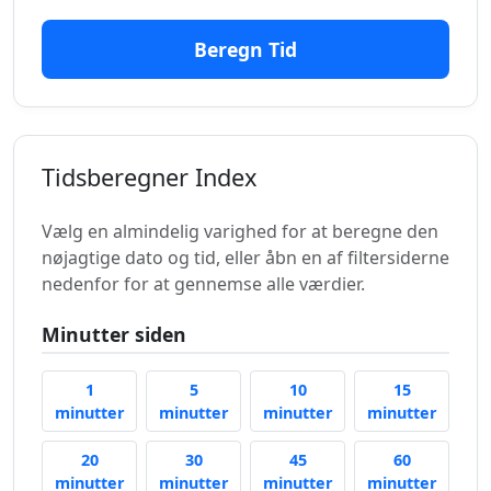
Beregn Tid
Tidsberegner Index
Vælg en almindelig varighed for at beregne den
nøjagtige dato og tid, eller åbn en af filtersiderne
nedenfor for at gennemse alle værdier.
Minutter siden
1
5
10
15
1 minut siden
5 minutter siden
10 minutter siden
15 minu
minutter
minutter
minutter
minutter
20
30
45
60
20 minutter siden
30 minutter siden
45 minutter siden
60 minu
minutter
minutter
minutter
minutter