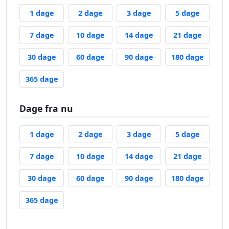
1 dag siden
2 dage siden
3 dage siden
5 dage s
1 dage
2 dage
3 dage
5 dage
7 dage siden
10 dage siden
14 dage siden
21 dage
7 dage
10 dage
14 dage
21 dage
30 dage siden
60 dage siden
90 dage siden
180 da
30 dage
60 dage
90 dage
180 dage
365 dage siden
365 dage
Dage fra nu
1 dag fra nu
2 dage fra nu
3 dage fra nu
5 dage f
1 dage
2 dage
3 dage
5 dage
7 dage fra nu
10 dage fra nu
14 dage fra nu
21 dage
7 dage
10 dage
14 dage
21 dage
30 dage fra nu
60 dage fra nu
90 dage fra nu
180 dag
30 dage
60 dage
90 dage
180 dage
365 dage fra nu
365 dage