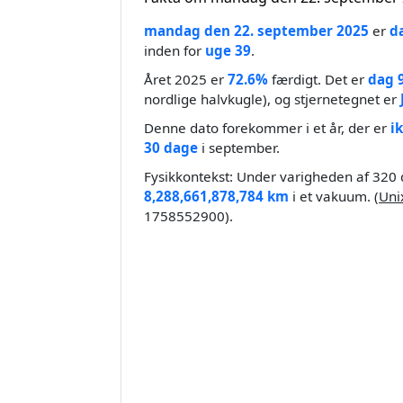
mandag den 22. september 2025
er
d
inden for
uge 39
.
Året 2025 er
72.6%
færdigt. Det er
dag 
nordlige halvkugle), og stjernetegnet er
Denne dato forekommer i et år, der er
i
30 dage
i september.
Fysikkontekst: Under varigheden af 320 d
8,288,661,878,784 km
i et vakuum. (
Uni
1758552900).