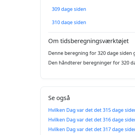
309 dage siden
310 dage siden
311 dage siden
Om tidsberegningsværktøjet
312 dage siden
Denne beregning for 320 dage siden g
313 dage siden
Den håndterer beregninger for 320 da
314 dage siden
315 dage siden
Se også
316 dage siden
Hvilken Dag var det det 315 dage side
317 dage siden
Hvilken Dag var det det 316 dage side
318 dage siden
Hvilken Dag var det det 317 dage side