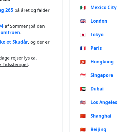
🇲🇽
Mexico City
ag 265
på året og falder
🇬🇧
London
94
af Sommer (på den
Jomfruen
.
🇯🇵
Tokyo
kke et Skudår
, og der er
🇫🇷
Paris
age rejser lys ca.
🇭🇰
Hongkong
x Tidsstempel
:
🇸🇬
Singapore
🇦🇪
Dubai
🇺🇸
Los Angeles
🇨🇳
Shanghai
🇨🇳
Beijing