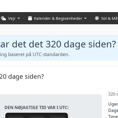
Vejr
Kalender & Begivenheder
Sol & M
ar det det 320 dage siden?
ning baseret på UTC-standarden.
320 dage siden?
320 d
Uge
DEN NØJAGTIGE TID VAR I UTC:
Dag
Time