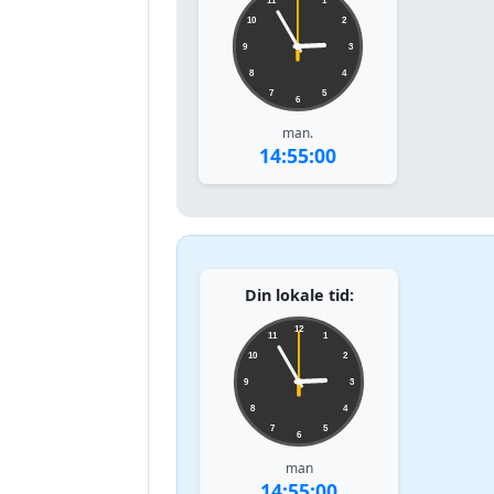
11
1
10
2
9
3
8
4
7
5
6
man.
14:55:00
Din lokale tid:
12
11
1
10
2
9
3
8
4
7
5
6
man
14:55:00