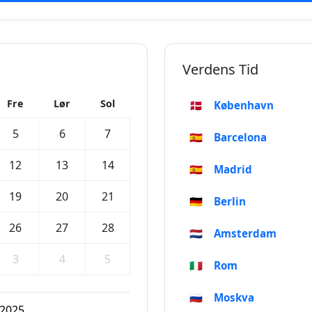
Verdens Tid
Fre
Lør
Sol
🇩🇰
København
5
6
7
🇪🇸
Barcelona
12
13
14
🇪🇸
Madrid
19
20
21
🇩🇪
Berlin
26
27
28
🇳🇱
Amsterdam
3
4
5
🇮🇹
Rom
🇷🇺
Moskva
 2025