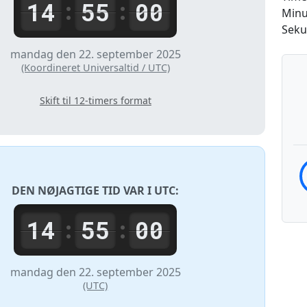
14
55
00
:
:
Minu
Seku
mandag den 22. september 2025
(Koordineret Universaltid / UTC)
Skift til 12-timers format
DEN NØJAGTIGE TID VAR I
UTC
:
14
55
00
:
:
mandag den 22. september 2025
(UTC)