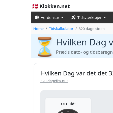
🇩🇰 Klokken.net
Verdensur
Tidsværktøjer
Home
Tidskalkulator
320 dage siden
⏳
Hvilken Dag v
Præcis dato- og tidsbereg
Hvilken Dag var det det 
320 dagefra-nu?
UTC Tid:
12