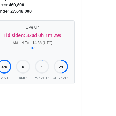
tter
460,800
nder
27,648,000
Live Ur
Tid siden:
320d 0h 1m 29s
Aktuel Tid:
14:56
(UTC)
UTC
320
0
1
29
DAGE
TIMER
MINUTTER
SEKUNDER