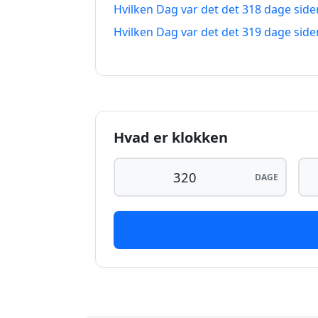
Hvilken Dag var det det 318 dage side
319 dage siden
Hvilken Dag var det det 319 dage side
320 dage siden
321 dage siden
322 dage siden
Hvad er klokken
323 dage siden
324 dage siden
DAGE
325 dage siden
326 dage siden
327 dage siden
328 dage siden