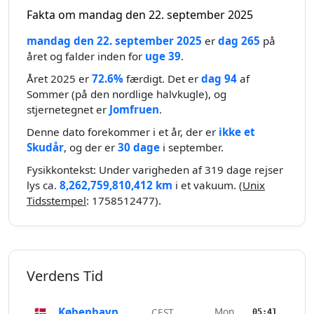
Fakta om mandag den 22. september 2025
mandag den 22. september 2025
er
dag 265
på
året og falder inden for
uge 39
.
Året 2025 er
72.6%
færdigt. Det er
dag 94
af
Sommer (på den nordlige halvkugle), og
stjernetegnet er
Jomfruen
.
Denne dato forekommer i et år, der er
ikke et
Skudår
, og der er
30 dage
i september.
Fysikkontekst: Under varigheden af 319 dage rejser
lys ca.
8,262,759,810,412 km
i et vakuum. (
Unix
Tidsstempel
: 1758512477).
Verdens Tid
🇩🇰
København
Mon
CEST
05:41