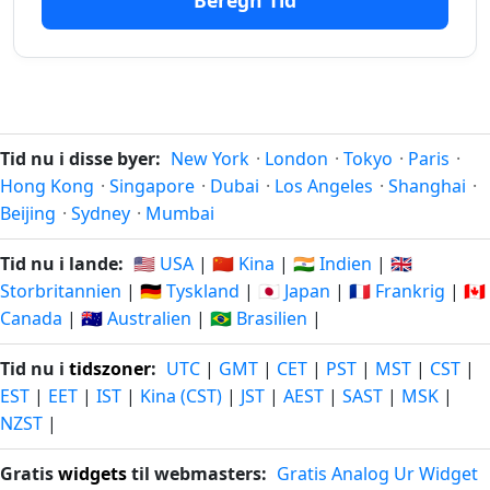
Beregn Tid
314
314 dage
dage
27.09.2025
17.06.2027
siden
fra-
nu
Tid nu i disse byer:
New York
·
London
·
Tokyo
·
Paris
·
315
Hong Kong
·
Singapore
·
Dubai
·
Los Angeles
·
Shanghai
·
315 dage
dage
26.09.2025
18.06.2027
Beijing
·
Sydney
·
Mumbai
siden
fra-
nu
Tid nu i lande:
🇺🇸 USA
|
🇨🇳 Kina
|
🇮🇳 Indien
|
🇬🇧
Storbritannien
|
🇩🇪 Tyskland
|
🇯🇵 Japan
|
🇫🇷 Frankrig
|
🇨🇦
316
Canada
|
🇦🇺 Australien
|
🇧🇷 Brasilien
|
316 dage
dage
25.09.2025
19.06.2027
siden
fra-
Tid nu i
tidszoner
:
UTC
|
GMT
|
CET
|
PST
|
MST
|
CST
|
nu
EST
|
EET
|
IST
|
Kina (CST)
|
JST
|
AEST
|
SAST
|
MSK
|
317
NZST
|
317 dage
dage
24.09.2025
20.06.2027
siden
fra-
Gratis
widgets
til webmasters:
Gratis Analog Ur Widget