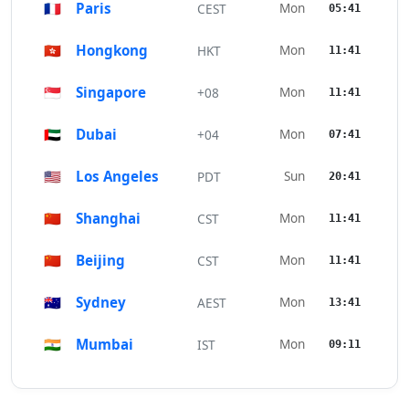
🇫🇷
Paris
Mon
CEST
05:41
🇭🇰
Hongkong
Mon
HKT
11:41
🇸🇬
Singapore
Mon
+08
11:41
🇦🇪
Dubai
Mon
+04
07:41
🇺🇸
Los Angeles
Sun
PDT
20:41
🇨🇳
Shanghai
Mon
CST
11:41
🇨🇳
Beijing
Mon
CST
11:41
🇦🇺
Sydney
Mon
AEST
13:41
🇮🇳
Mumbai
Mon
IST
09:11