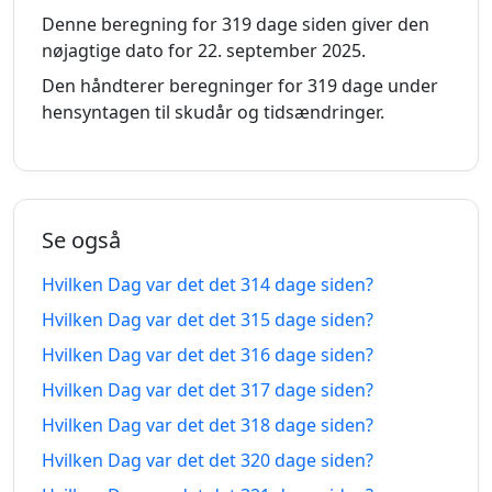
306
Denne beregning for 319 dage siden giver den
306 dage
dage
05.10.2025
09.06.2027
nøjagtige dato for 22. september 2025.
siden
fra-
nu
Den håndterer beregninger for 319 dage under
hensyntagen til skudår og tidsændringer.
307
307 dage
dage
04.10.2025
10.06.2027
siden
fra-
nu
Se også
308
Hvilken Dag var det det 314 dage siden?
308 dage
dage
03.10.2025
11.06.2027
siden
fra-
Hvilken Dag var det det 315 dage siden?
nu
Hvilken Dag var det det 316 dage siden?
309
Hvilken Dag var det det 317 dage siden?
309 dage
dage
Hvilken Dag var det det 318 dage siden?
02.10.2025
12.06.2027
siden
fra-
Hvilken Dag var det det 320 dage siden?
nu