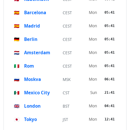
🇪🇸
Barcelona
Mon
CEST
05:41
🇪🇸
Madrid
Mon
CEST
05:41
🇩🇪
Berlin
Mon
CEST
05:41
🇳🇱
Amsterdam
Mon
CEST
05:41
🇮🇹
Rom
Mon
CEST
05:41
🇷🇺
Moskva
Mon
MSK
06:41
🇲🇽
Mexico City
Sun
CST
21:41
🇬🇧
London
Mon
BST
04:41
🇯🇵
Tokyo
Mon
JST
12:41