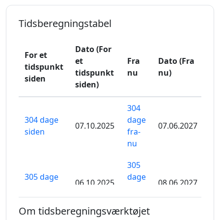
Tidsberegningstabel
Dato (For
For et
et
Fra
Dato (Fra
tidspunkt
tidspunkt
nu
nu)
siden
siden)
304
304 dage
dage
07.10.2025
07.06.2027
siden
fra-
nu
305
305 dage
dage
06.10.2025
08.06.2027
siden
fra-
nu
Om tidsberegningsværktøjet