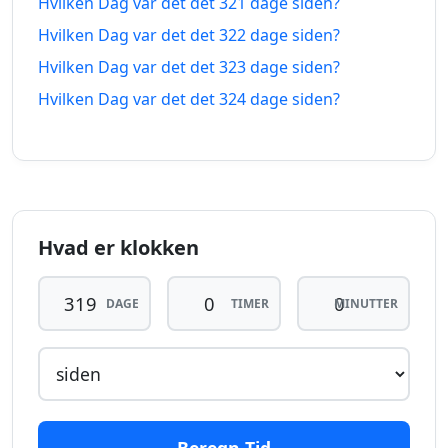
Hvilken Dag var det det 321 dage siden?
310
Hvilken Dag var det det 322 dage siden?
310 dage
dage
01.10.2025
13.06.2027
Hvilken Dag var det det 323 dage siden?
siden
fra-
nu
Hvilken Dag var det det 324 dage siden?
311
311 dage
dage
30.09.2025
14.06.2027
siden
fra-
nu
Hvad er klokken
312
312 dage
dage
29.09.2025
15.06.2027
siden
fra-
DAGE
TIMER
MINUTTER
nu
313
313 dage
dage
28.09.2025
16.06.2027
siden
fra-
nu