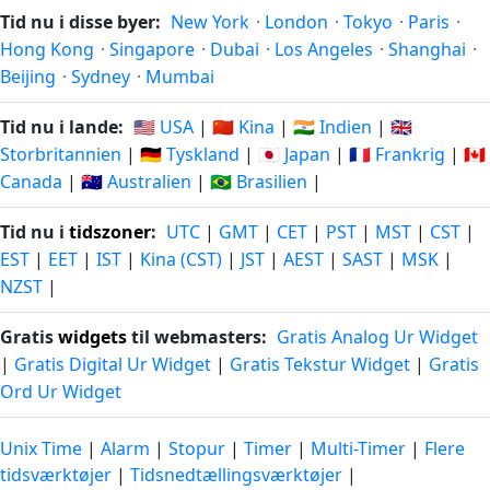
Tid nu i disse byer:
New York
·
London
·
Tokyo
·
Paris
·
Hong Kong
·
Singapore
·
Dubai
·
Los Angeles
·
Shanghai
·
Beijing
·
Sydney
·
Mumbai
Tid nu i lande:
🇺🇸 USA
|
🇨🇳 Kina
|
🇮🇳 Indien
|
🇬🇧
Storbritannien
|
🇩🇪 Tyskland
|
🇯🇵 Japan
|
🇫🇷 Frankrig
|
🇨🇦
Canada
|
🇦🇺 Australien
|
🇧🇷 Brasilien
|
Tid nu i
tidszoner
:
UTC
|
GMT
|
CET
|
PST
|
MST
|
CST
|
EST
|
EET
|
IST
|
Kina (CST)
|
JST
|
AEST
|
SAST
|
MSK
|
NZST
|
Gratis
widgets
til webmasters:
Gratis Analog Ur Widget
|
Gratis Digital Ur Widget
|
Gratis Tekstur Widget
|
Gratis
Ord Ur Widget
Unix Time
|
Alarm
|
Stopur
|
Timer
|
Multi-Timer
|
Flere
tidsværktøjer
|
Tidsnedtællingsværktøjer
|