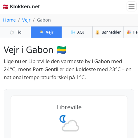
🇩🇰 Klokken.net
Home
Vejr
Gabon
⏱️
Tid
🌦️
Vejr
🌬️
AQI
🕌
Bønnetider
🎉
He
Vejr i Gabon 🇬🇦
Lige nu er Libreville den varmeste by i Gabon med
24°C, mens Port-Gentil er den koldeste med 23°C – en
national temperaturforskel på 1°C.
Libreville