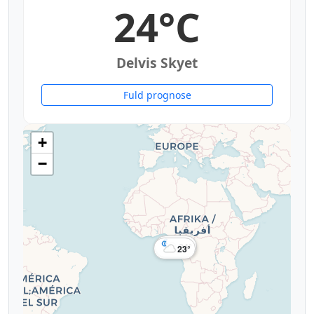
24°C
Delvis Skyet
Fuld prognose
+
−
24°
24°
23°