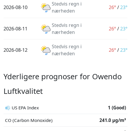
Stedvis regn i
2026-08-10
26°
/
23°
nærheden
Stedvis regn i
2026-08-11
26°
/
23°
nærheden
Stedvis regn i
2026-08-12
26°
/
23°
nærheden
Yderligere prognoser for Owendo
Luftkvalitet
💨 US EPA Index
1 (Good)
CO (Carbon Monoxide)
241.0 μg/m³