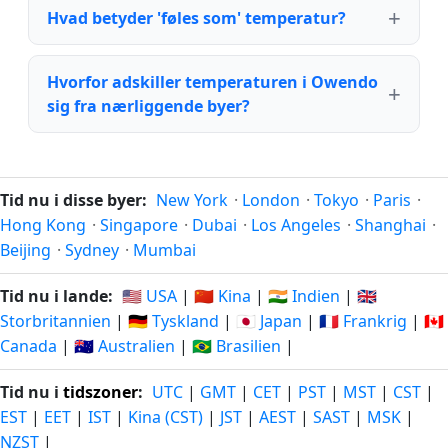
Hvad betyder 'føles som' temperatur?
Hvorfor adskiller temperaturen i Owendo
sig fra nærliggende byer?
Tid nu i disse byer:
New York
·
London
·
Tokyo
·
Paris
·
Hong Kong
·
Singapore
·
Dubai
·
Los Angeles
·
Shanghai
·
Beijing
·
Sydney
·
Mumbai
Tid nu i lande:
🇺🇸 USA
|
🇨🇳 Kina
|
🇮🇳 Indien
|
🇬🇧
Storbritannien
|
🇩🇪 Tyskland
|
🇯🇵 Japan
|
🇫🇷 Frankrig
|
🇨🇦
Canada
|
🇦🇺 Australien
|
🇧🇷 Brasilien
|
Tid nu i
tidszoner
:
UTC
|
GMT
|
CET
|
PST
|
MST
|
CST
|
EST
|
EET
|
IST
|
Kina (CST)
|
JST
|
AEST
|
SAST
|
MSK
|
NZST
|