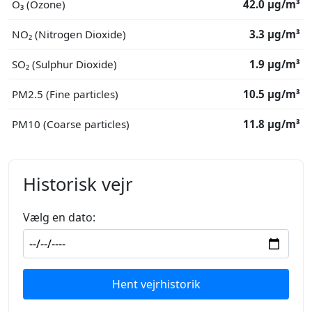
O₃ (Ozone)
42.0 μg/m³
NO₂ (Nitrogen Dioxide)
3.3 μg/m³
SO₂ (Sulphur Dioxide)
1.9 μg/m³
PM2.5 (Fine particles)
10.5 μg/m³
PM10 (Coarse particles)
11.8 μg/m³
Historisk vejr
Vælg en dato:
Hent vejrhistorik