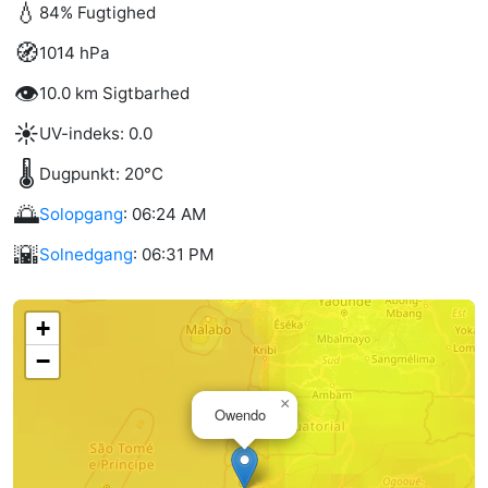
💧
84% Fugtighed
🧭
1014 hPa
👁️
10.0 km Sigtbarhed
☀️
UV-indeks: 0.0
🌡️
Dugpunkt: 20°C
🌅
Solopgang
: 06:24 AM
🌇
Solnedgang
: 06:31 PM
+
−
×
Owendo