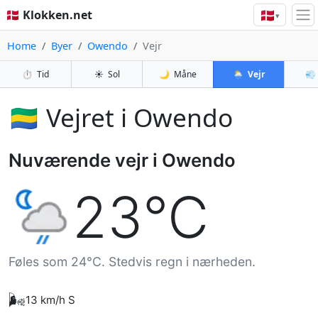
🇩🇰
🇩🇰 Klokken.net
▾
Home
Byer
Owendo
Vejr
⏱️
Tid
☀️
Sol
🌙
Måne
🌦️
Vejr
💨
🇬🇦 Vejret i Owendo
Nuværende vejr i Owendo
23°C
Føles som 24°C. Stedvis regn i nærheden.
🌬️
13 km/h S