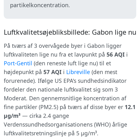
partikelkoncentration.
Luftkvalitetsøjebliksbillede: Gabon lige nu
På tværs af 3 overvågede byer i Gabon ligger
luftkvaliteten lige nu fra et lavpunkt på
56 AQI
i
Port-Gentil
(den reneste luft lige nu) til et
højdepunkt på
57 AQI
i
Libreville
(den mest
forurenede). Ifølge US EPA's sundhedsindikator
fordeler den nationale luftkvalitet sig som 3
Moderat. Den gennemsnitlige koncentration af
fine partikler (PM2.5) på tværs af disse byer er
12.1
µg/m³
— cirka 2.4 gange
Verdenssundhedsorganisationens (WHO) årlige
luftkvalitetsretningslinje på 5 µg/m³.