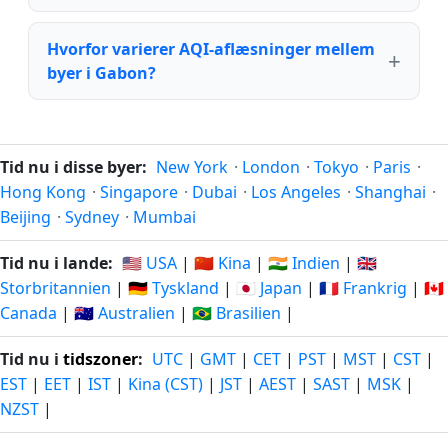
Hvorfor varierer AQI-aflæsninger mellem
byer i Gabon?
Tid nu i disse byer:
New York
·
London
·
Tokyo
·
Paris
·
Hong Kong
·
Singapore
·
Dubai
·
Los Angeles
·
Shanghai
·
Beijing
·
Sydney
·
Mumbai
Tid nu i lande:
🇺🇸 USA
|
🇨🇳 Kina
|
🇮🇳 Indien
|
🇬🇧
Storbritannien
|
🇩🇪 Tyskland
|
🇯🇵 Japan
|
🇫🇷 Frankrig
|
🇨🇦
Canada
|
🇦🇺 Australien
|
🇧🇷 Brasilien
|
Tid nu i
tidszoner
:
UTC
|
GMT
|
CET
|
PST
|
MST
|
CST
|
EST
|
EET
|
IST
|
Kina (CST)
|
JST
|
AEST
|
SAST
|
MSK
|
NZST
|