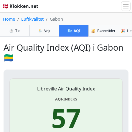
🇩🇰 Klokken.net
Home
Luftkvalitet
Gabon
⏱️
Tid
🌦️
Vejr
🌬️
AQI
🕌
Bønnetider
🎉
He
Air Quality Index (AQI) i Gabon
🇬🇦
Libreville Air Quality Index
AQI-INDEKS
57