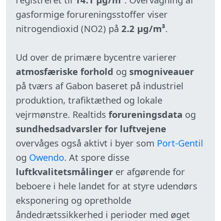
gasformige forureningsstoffer viser
nitrogendioxid (NO2) på
2.2 µg/m³
.
Ud over de primære bycentre varierer
atmosfæriske forhold
og
smogniveauer
på tværs af Gabon baseret på industriel
produktion, trafiktæthed og lokale
vejrmønstre. Realtids
forureningsdata
og
sundhedsadvarsler for luftvejene
overvåges også aktivt i byer som
Port-Gentil
og
Owendo
. At spore disse
luftkvalitetsmålinger
er afgørende for
beboere i hele landet for at styre udendørs
eksponering og opretholde
åndedrætssikkerhed i perioder med øget