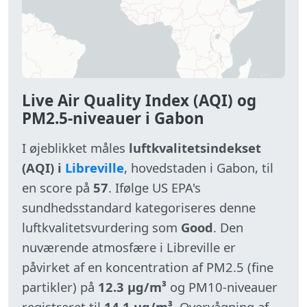
Live Air Quality Index (AQI) og
PM2.5-niveauer i Gabon
I øjeblikket måles
luftkvalitetsindekset
(AQI) i
Libreville
, hovedstaden i Gabon, til
en score på
57
. Ifølge US EPA's
sundhedsstandard kategoriseres denne
luftkvalitetsvurdering som
Good
. Den
nuværende atmosfære i Libreville er
påvirket af en koncentration af PM2.5 (fine
partikler) på
12.3 µg/m³
og PM10-niveauer
registreret til
14.1 µg/m³
. Overvågning af