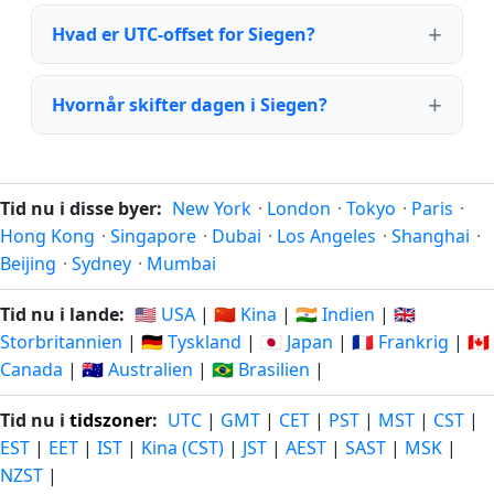
Hvad er UTC-offset for Siegen?
Hvornår skifter dagen i Siegen?
Tid nu i disse byer:
New York
·
London
·
Tokyo
·
Paris
·
Hong Kong
·
Singapore
·
Dubai
·
Los Angeles
·
Shanghai
·
Beijing
·
Sydney
·
Mumbai
Tid nu i lande:
🇺🇸 USA
|
🇨🇳 Kina
|
🇮🇳 Indien
|
🇬🇧
Storbritannien
|
🇩🇪 Tyskland
|
🇯🇵 Japan
|
🇫🇷 Frankrig
|
🇨🇦
Canada
|
🇦🇺 Australien
|
🇧🇷 Brasilien
|
Tid nu i
tidszoner
:
UTC
|
GMT
|
CET
|
PST
|
MST
|
CST
|
EST
|
EET
|
IST
|
Kina (CST)
|
JST
|
AEST
|
SAST
|
MSK
|
NZST
|