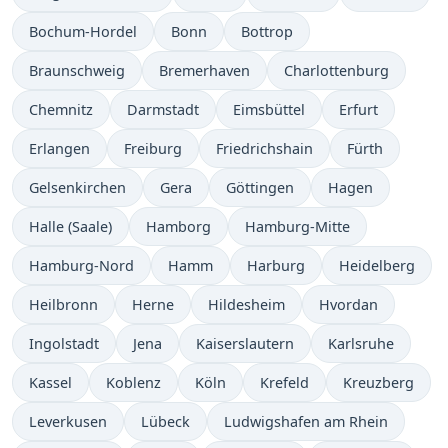
Bochum-Hordel
Bonn
Bottrop
Braunschweig
Bremerhaven
Charlottenburg
Chemnitz
Darmstadt
Eimsbüttel
Erfurt
Erlangen
Freiburg
Friedrichshain
Fürth
Gelsenkirchen
Gera
Göttingen
Hagen
Halle (Saale)
Hamborg
Hamburg-Mitte
Hamburg-Nord
Hamm
Harburg
Heidelberg
Heilbronn
Herne
Hildesheim
Hvordan
Ingolstadt
Jena
Kaiserslautern
Karlsruhe
Kassel
Koblenz
Köln
Krefeld
Kreuzberg
Leverkusen
Lübeck
Ludwigshafen am Rhein