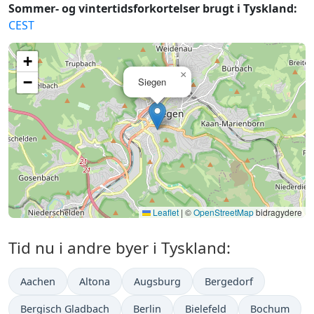
Sommer- og vintertidsforkortelser brugt i Tyskland:
CEST
+
×
−
Siegen
Leaflet
|
©
OpenStreetMap
bidragydere
Tid nu i andre byer i Tyskland:
Aachen
Altona
Augsburg
Bergedorf
Bergisch Gladbach
Berlin
Bielefeld
Bochum