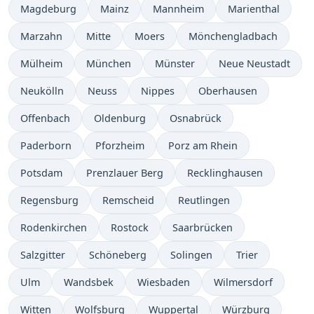
Magdeburg
Mainz
Mannheim
Marienthal
Marzahn
Mitte
Moers
Mönchengladbach
Mülheim
München
Münster
Neue Neustadt
Neukölln
Neuss
Nippes
Oberhausen
Offenbach
Oldenburg
Osnabrück
Paderborn
Pforzheim
Porz am Rhein
Potsdam
Prenzlauer Berg
Recklinghausen
Regensburg
Remscheid
Reutlingen
Rodenkirchen
Rostock
Saarbrücken
Salzgitter
Schöneberg
Solingen
Trier
Ulm
Wandsbek
Wiesbaden
Wilmersdorf
Witten
Wolfsburg
Wuppertal
Würzburg