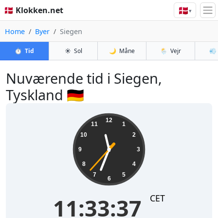
🇩🇰
🇩🇰 Klokken.net
▾
Home
Byer
Siegen
⏱️
Tid
☀️
Sol
🌙
Måne
🌦️
Vejr
💨
Nuværende tid i Siegen,
Tyskland 🇩🇪
11:33:37
12
11
1
10
2
9
3
8
4
7
5
6
CET
11:33:37