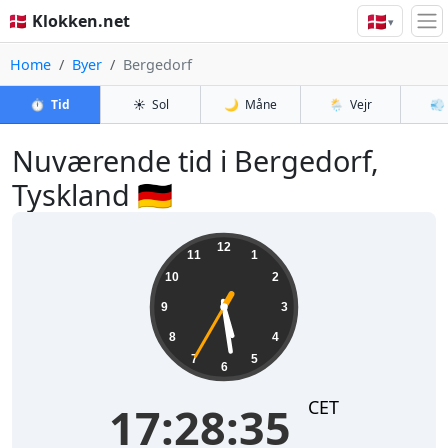
🇩🇰
🇩🇰 Klokken.net
▾
Home
Byer
Bergedorf
⏱️
Tid
☀️
Sol
🌙
Måne
🌦️
Vejr
💨
Nuværende tid i Bergedorf,
Tyskland 🇩🇪
17:28:35
12
11
1
10
2
9
3
8
4
7
5
6
CET
17:28:35