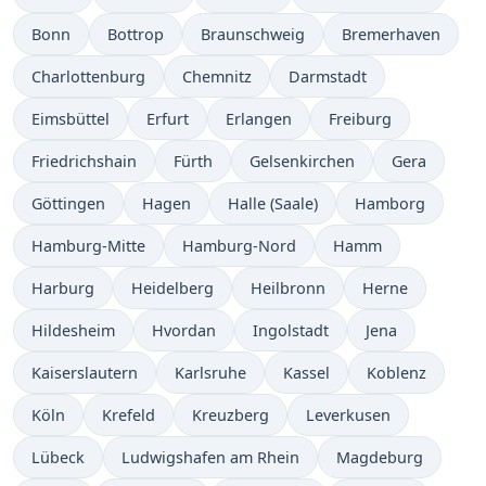
Bonn
Bottrop
Braunschweig
Bremerhaven
Charlottenburg
Chemnitz
Darmstadt
Eimsbüttel
Erfurt
Erlangen
Freiburg
Friedrichshain
Fürth
Gelsenkirchen
Gera
Göttingen
Hagen
Halle (Saale)
Hamborg
Hamburg-Mitte
Hamburg-Nord
Hamm
Harburg
Heidelberg
Heilbronn
Herne
Hildesheim
Hvordan
Ingolstadt
Jena
Kaiserslautern
Karlsruhe
Kassel
Koblenz
Köln
Krefeld
Kreuzberg
Leverkusen
Lübeck
Ludwigshafen am Rhein
Magdeburg