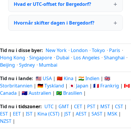
Hvad er UTC-offset for Bergedorf?
Hvornår skifter dagen i Bergedorf?
Tid nu i disse byer:
New York
·
London
·
Tokyo
·
Paris
·
Hong Kong
·
Singapore
·
Dubai
·
Los Angeles
·
Shanghai
·
Beijing
·
Sydney
·
Mumbai
Tid nu i lande:
🇺🇸 USA
|
🇨🇳 Kina
|
🇮🇳 Indien
|
🇬🇧
Storbritannien
|
🇩🇪 Tyskland
|
🇯🇵 Japan
|
🇫🇷 Frankrig
|
🇨🇦
Canada
|
🇦🇺 Australien
|
🇧🇷 Brasilien
|
Tid nu i
tidszoner
:
UTC
|
GMT
|
CET
|
PST
|
MST
|
CST
|
EST
|
EET
|
IST
|
Kina (CST)
|
JST
|
AEST
|
SAST
|
MSK
|
NZST
|