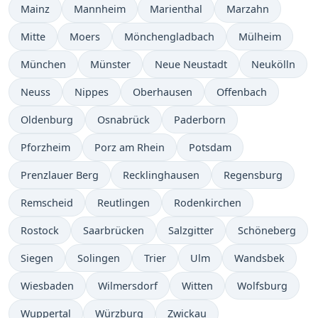
Mainz
Mannheim
Marienthal
Marzahn
Mitte
Moers
Mönchengladbach
Mülheim
München
Münster
Neue Neustadt
Neukölln
Neuss
Nippes
Oberhausen
Offenbach
Oldenburg
Osnabrück
Paderborn
Pforzheim
Porz am Rhein
Potsdam
Prenzlauer Berg
Recklinghausen
Regensburg
Remscheid
Reutlingen
Rodenkirchen
Rostock
Saarbrücken
Salzgitter
Schöneberg
Siegen
Solingen
Trier
Ulm
Wandsbek
Wiesbaden
Wilmersdorf
Witten
Wolfsburg
Wuppertal
Würzburg
Zwickau