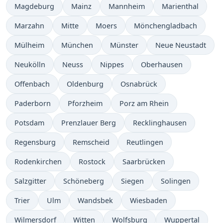
Magdeburg
Mainz
Mannheim
Marienthal
Marzahn
Mitte
Moers
Mönchengladbach
Mülheim
München
Münster
Neue Neustadt
Neukölln
Neuss
Nippes
Oberhausen
Offenbach
Oldenburg
Osnabrück
Paderborn
Pforzheim
Porz am Rhein
Potsdam
Prenzlauer Berg
Recklinghausen
Regensburg
Remscheid
Reutlingen
Rodenkirchen
Rostock
Saarbrücken
Salzgitter
Schöneberg
Siegen
Solingen
Trier
Ulm
Wandsbek
Wiesbaden
Wilmersdorf
Witten
Wolfsburg
Wuppertal