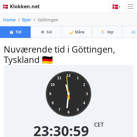
🇩🇰
🇩🇰 Klokken.net
▾
Home
Byer
Göttingen
⏱️
Tid
☀️
Sol
🌙
Måne
🌦️
Vejr
💨
Nuværende tid i Göttingen,
Tyskland 🇩🇪
23:30:59
12
11
1
10
2
9
3
8
4
7
5
6
CET
23:30:59