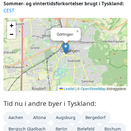
Sommer- og vintertidsforkortelser brugt i Tyskland:
CEST
+
×
−
Göttingen
Leaflet
|
©
OpenStreetMap
bidragydere
Tid nu i andre byer i Tyskland:
Aachen
Altona
Augsburg
Bergedorf
Bergisch Gladbach
Berlin
Bielefeld
Bochum