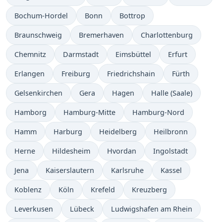
Bochum-Hordel
Bonn
Bottrop
Braunschweig
Bremerhaven
Charlottenburg
Chemnitz
Darmstadt
Eimsbüttel
Erfurt
Erlangen
Freiburg
Friedrichshain
Fürth
Gelsenkirchen
Gera
Hagen
Halle (Saale)
Hamborg
Hamburg-Mitte
Hamburg-Nord
Hamm
Harburg
Heidelberg
Heilbronn
Herne
Hildesheim
Hvordan
Ingolstadt
Jena
Kaiserslautern
Karlsruhe
Kassel
Koblenz
Köln
Krefeld
Kreuzberg
Leverkusen
Lübeck
Ludwigshafen am Rhein