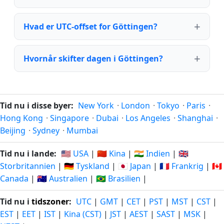
Hvad er UTC-offset for Göttingen?
Hvornår skifter dagen i Göttingen?
Tid nu i disse byer:
New York
·
London
·
Tokyo
·
Paris
·
Hong Kong
·
Singapore
·
Dubai
·
Los Angeles
·
Shanghai
·
Beijing
·
Sydney
·
Mumbai
Tid nu i lande:
🇺🇸 USA
|
🇨🇳 Kina
|
🇮🇳 Indien
|
🇬🇧
Storbritannien
|
🇩🇪 Tyskland
|
🇯🇵 Japan
|
🇫🇷 Frankrig
|
🇨🇦
Canada
|
🇦🇺 Australien
|
🇧🇷 Brasilien
|
Tid nu i
tidszoner
:
UTC
|
GMT
|
CET
|
PST
|
MST
|
CST
|
EST
|
EET
|
IST
|
Kina (CST)
|
JST
|
AEST
|
SAST
|
MSK
|