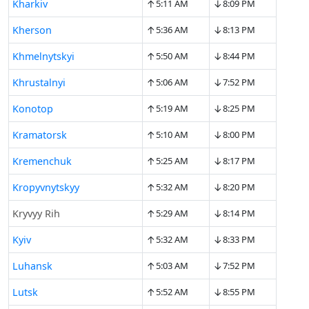
↑
↓
Kharkiv
5:11 AM
8:09 PM
↑
↓
Kherson
5:36 AM
8:13 PM
↑
↓
Khmelnytskyi
5:50 AM
8:44 PM
↑
↓
Khrustalnyi
5:06 AM
7:52 PM
↑
↓
Konotop
5:19 AM
8:25 PM
↑
↓
Kramatorsk
5:10 AM
8:00 PM
↑
↓
Kremenchuk
5:25 AM
8:17 PM
↑
↓
Kropyvnytskyy
5:32 AM
8:20 PM
↑
↓
Kryvyy Rih
5:29 AM
8:14 PM
↑
↓
Kyiv
5:32 AM
8:33 PM
↑
↓
Luhansk
5:03 AM
7:52 PM
↑
↓
Lutsk
5:52 AM
8:55 PM