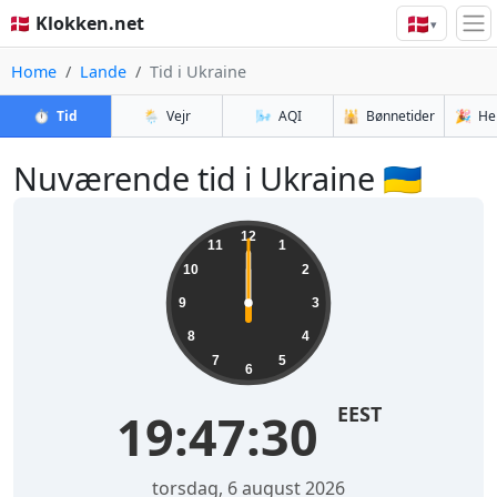
🇩🇰
🇩🇰 Klokken.net
▾
Home
Lande
Tid i Ukraine
⏱️
Tid
🌦️
Vejr
🌬️
AQI
🕌
Bønnetider
🎉
He
Nuværende tid i Ukraine 🇺🇦
12
11
1
10
2
9
3
8
4
7
5
6
EEST
19:47:30
torsdag, 6 august 2026