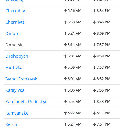
↑
↓
Chernihiv
5:26 AM
8:34 PM
↑
↓
Chernivtsi
5:58 AM
8:45 PM
↑
↓
Dnipro
5:21 AM
8:09 PM
↑
↓
Donetsk
5:11 AM
7:57 PM
↑
↓
Drohobych
6:04 AM
8:58 PM
↑
↓
Horlivka
5:09 AM
7:57 PM
↑
↓
Ivano-Frankivsk
6:01 AM
8:52 PM
↑
↓
Kadiyivka
5:06 AM
7:55 PM
↑
↓
Kamianets-Podilskyi
5:54 AM
8:43 PM
↑
↓
Kamyanske
5:22 AM
8:11 PM
↑
↓
Kerch
5:24 AM
7:54 PM