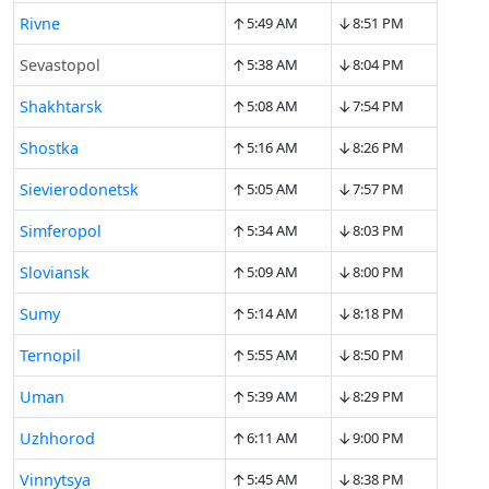
↑
↓
Rivne
5:49 AM
8:51 PM
↑
↓
Sevastopol
5:38 AM
8:04 PM
↑
↓
Shakhtarsk
5:08 AM
7:54 PM
↑
↓
Shostka
5:16 AM
8:26 PM
↑
↓
Sievierodonetsk
5:05 AM
7:57 PM
↑
↓
Simferopol
5:34 AM
8:03 PM
↑
↓
Sloviansk
5:09 AM
8:00 PM
↑
↓
Sumy
5:14 AM
8:18 PM
↑
↓
Ternopil
5:55 AM
8:50 PM
↑
↓
Uman
5:39 AM
8:29 PM
↑
↓
Uzhhorod
6:11 AM
9:00 PM
↑
↓
Vinnytsya
5:45 AM
8:38 PM