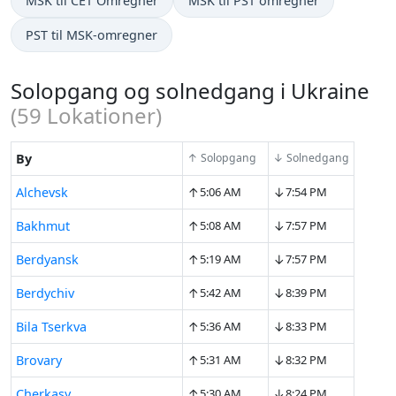
MSK til CET Omregner
MSK til PST omregner
PST til MSK-omregner
Solopgang og solnedgang i Ukraine
(
59
Lokationer)
By
↑ Solopgang
↓ Solnedgang
↑
↓
Alchevsk
5:06 AM
7:54 PM
↑
↓
Bakhmut
5:08 AM
7:57 PM
↑
↓
Berdyansk
5:19 AM
7:57 PM
↑
↓
Berdychiv
5:42 AM
8:39 PM
↑
↓
Bila Tserkva
5:36 AM
8:33 PM
↑
↓
Brovary
5:31 AM
8:32 PM
↑
↓
Cherkasy
5:30 AM
8:24 PM