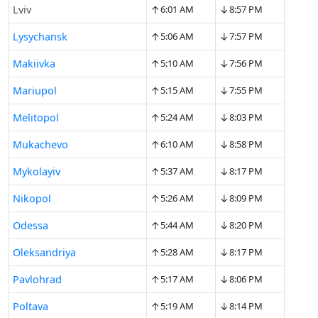
↑
↓
Lviv
6:01 AM
8:57 PM
↑
↓
Lysychansk
5:06 AM
7:57 PM
↑
↓
Makiivka
5:10 AM
7:56 PM
↑
↓
Mariupol
5:15 AM
7:55 PM
↑
↓
Melitopol
5:24 AM
8:03 PM
↑
↓
Mukachevo
6:10 AM
8:58 PM
↑
↓
Mykolayiv
5:37 AM
8:17 PM
↑
↓
Nikopol
5:26 AM
8:09 PM
↑
↓
Odessa
5:44 AM
8:20 PM
↑
↓
Oleksandriya
5:28 AM
8:17 PM
↑
↓
Pavlohrad
5:17 AM
8:06 PM
↑
↓
Poltava
5:19 AM
8:14 PM