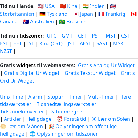
Tid nu i lande:
🇺🇸 USA
|
🇨🇳 Kina
|
🇮🇳 Indien
|
🇬🇧
Storbritannien
|
🇩🇪 Tyskland
|
🇯🇵 Japan
|
🇫🇷 Frankrig
|
🇨🇦
Canada
|
🇦🇺 Australien
|
🇧🇷 Brasilien
|
Tid nu i
tidszoner
:
UTC
|
GMT
|
CET
|
PST
|
MST
|
CST
|
EST
|
EET
|
IST
|
Kina (CST)
|
JST
|
AEST
|
SAST
|
MSK
|
NZST
|
Gratis
widgets
til webmasters:
Gratis Analog Ur Widget
|
Gratis Digital Ur Widget
|
Gratis Tekstur Widget
|
Gratis
Ord Ur Widget
Unix Time
|
Alarm
|
Stopur
|
Timer
|
Multi-Timer
|
Flere
tidsværktøjer
|
Tidsnedtællingsværktøjer
|
Tidszonekonverter
|
Datoomregner
|
Artikler
|
Helligdage
|
⏰ Forstå tid
|
☀️ Lær om Solen
|
🌕 Lær om Månen
|
🎉 Oplysninger om offentlige
helligdage
|
🌐 Oplysninger om tidszoner