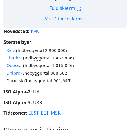
⛶
Fuld skærm
Vis 12-timers format
Hovedstad:
Kyiv
Største byer:
Kyiv
(Indbyggertal 2,900,000)
Kharkiv
(Indbyggertal 1,433,886)
Odessa
(Indbyggertal 1,015,826)
Dnipro
(Indbyggertal 968,502)
Donetsk (Indbyggertal 901,645)
ISO Alpha-2:
UA
ISO Alpha-3:
UKR
Tidszoner:
EEST
,
EET
,
MSK
Store byer i Ukraine