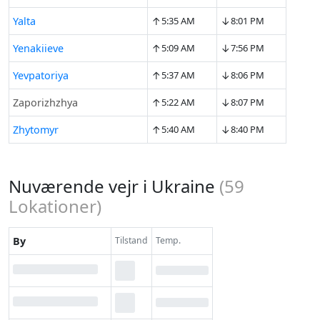
↑
↓
Yalta
5:35 AM
8:01 PM
↑
↓
Yenakiieve
5:09 AM
7:56 PM
↑
↓
Yevpatoriya
5:37 AM
8:06 PM
↑
↓
Zaporizhzhya
5:22 AM
8:07 PM
↑
↓
Zhytomyr
5:40 AM
8:40 PM
Nuværende vejr i Ukraine
(
59
Lokationer)
By
Tilstand
Temp.