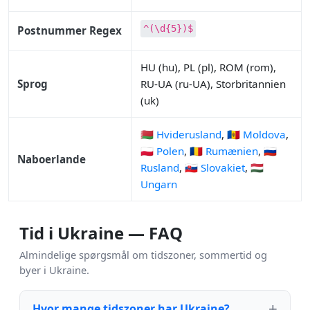
^(\d{5})$
Postnummer Regex
HU (hu), PL (pl), ROM (rom),
Sprog
RU-UA (ru-UA), Storbritannien
(uk)
🇧🇾 Hviderusland
,
🇲🇩 Moldova
,
🇵🇱 Polen
,
🇷🇴 Rumænien
,
🇷🇺
Naboerlande
Rusland
,
🇸🇰 Slovakiet
,
🇭🇺
Ungarn
Tid i Ukraine — FAQ
Almindelige spørgsmål om tidszoner, sommertid og
byer i Ukraine.
Hvor mange tidszoner har Ukraine?