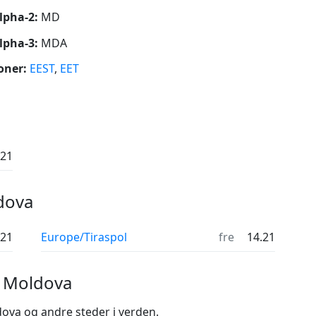
lpha-2:
MD
lpha-3:
MDA
oner:
EEST
,
EET
.21
ldova
.21
Europe/Tiraspol
fre
14.21
i Moldova
ova og andre steder i verden.