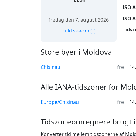
ISO A
ISO A
fredag den 7. august 2026
Tidsz
⛶
Fuld skærm
Store byer i Moldova
Chisinau
fre
14
Alle IANA-tidszoner for Mo
Europe/Chisinau
fre
14
Tidszoneomregnere brugt 
Konverter tid mellem tidszonerne af Mold