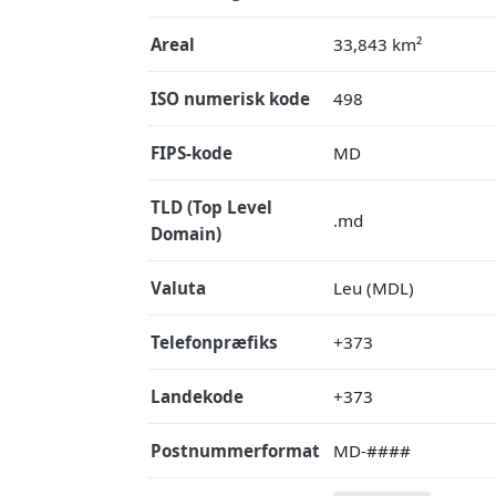
Areal
33,843 km²
ISO numerisk kode
498
FIPS-kode
MD
TLD (Top Level
.md
Domain)
Valuta
Leu (MDL)
Telefonpræfiks
+373
Landekode
+373
Postnummerformat
MD-####