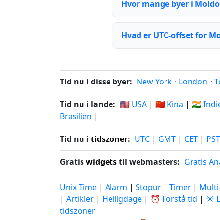
Hvor mange byer i Moldov
Hvad er UTC-offset for M
Tid nu i disse byer:
New York
·
London
·
T
Tid nu i lande:
🇺🇸 USA
|
🇨🇳 Kina
|
🇮🇳 Ind
Brasilien
|
Tid nu i
tidszoner
:
UTC
|
GMT
|
CET
|
PST
Gratis
widgets
til webmasters:
Gratis An
Unix Time
|
Alarm
|
Stopur
|
Timer
|
Multi
|
Artikler
|
Helligdage
|
⏰ Forstå tid
|
☀️ 
tidszoner