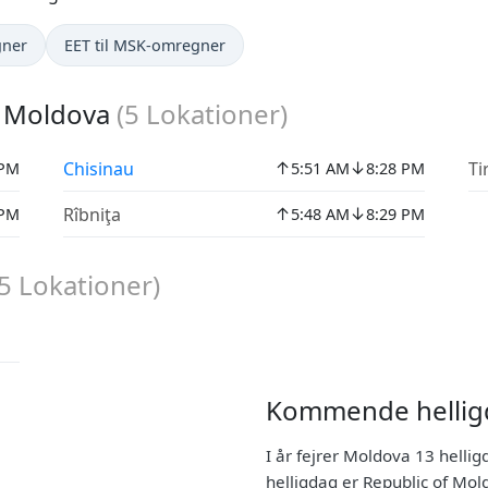
gner
EET til MSK-omregner
i Moldova
(
5
Lokationer)
↑
↓
Chisinau
Ti
 PM
5:51 AM
8:28 PM
↑
↓
Rîbniţa
 PM
5:48 AM
8:29 PM
5
Lokationer)
Kommende hellig
I år fejrer Moldova 13 hellig
helligdag er Republic of M