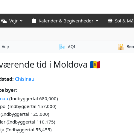
Vejr
Kalender & Begivenheder
Sol & M
🌬️
🕌
Vejr
AQI
Bøn
ærende tid i Moldova 🇲🇩
dstad:
Chisinau
te byer:
inau
(Indbyggertal 680,000)
spol (Indbyggertal 157,000)
i (Indbyggertal 125,000)
er (Indbyggertal 110,175)
iţa (Indbyggertal 55,455)