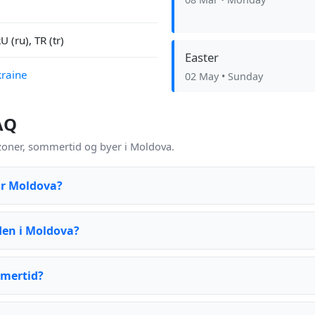
 (ru), TR (tr)
Easter
kraine
02 May
• Sunday
AQ
oner, sommertid og byer i Moldova.
ar Moldova?
den i Moldova?
mertid?