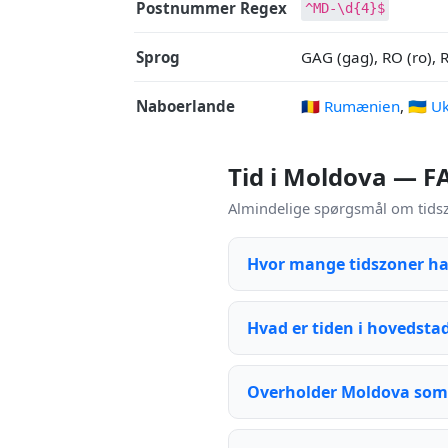
Postnummer Regex
^MD-\d{4}$
Sprog
GAG (gag), RO (ro), RU
Naboerlande
🇷🇴 Rumænien
,
🇺🇦 U
Tid i Moldova — F
Almindelige spørgsmål om tidsz
Hvor mange tidszoner h
Hvad er tiden i hovedsta
Overholder Moldova som