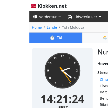
🇩🇰 Klokken.net
Verdensur
Tidsværktøjer
Home
Lande
Tid i Moldova
⏱️
🌦️
Tid
Nuv
12
11
1
Hove
10
2
9
3
Størs
8
4
Chis
7
5
Tira
6
Bălţ
14:21:24
Bend
Rîbn
EEST