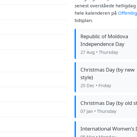
senest overståede helligdag 
hele kalenderen på
Offentli
tidsplan.
Republic of Moldova
Independence Day
27 Aug
• Thursday
Christmas Day (by new
style)
25 Dec
• Friday
Christmas Day (by old st
07 Jan
• Thursday
International Women's 
08 Mar
• Monday