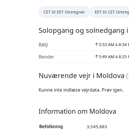
CET til EET Omregner
EET til CET Omre
Solopgang og solnedgang 
↑
↓
Bălţi
5:53 AM
8:34
↑
↓
Bender
5:49 AM
8:25
Nuværende vejr i Moldova
(
Kunne inte indlæse vejrdata. Prøv igen.
Information om Moldova
Befolkning
3,545,883