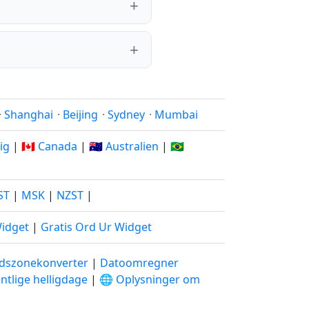
·
Shanghai
·
Beijing
·
Sydney
·
Mumbai
rig
|
🇨🇦 Canada
|
🇦🇺 Australien
|
🇧🇷
ST
|
MSK
|
NZST
|
Widget
|
Gratis Ord Ur Widget
idszonekonverter
|
Datoomregner
ntlige helligdage
|
🌐 Oplysninger om