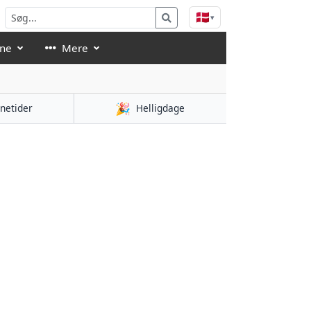
🇩🇰
▾
åne
Mere
🎉
netider
Helligdage