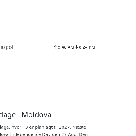
↑
↓
raspol
5:48 AM
8:24 PM
dage i Moldova
dage, hvor 13 er planlagt til 2027. Næste
oldova Independence Day den 27 Aug. Den