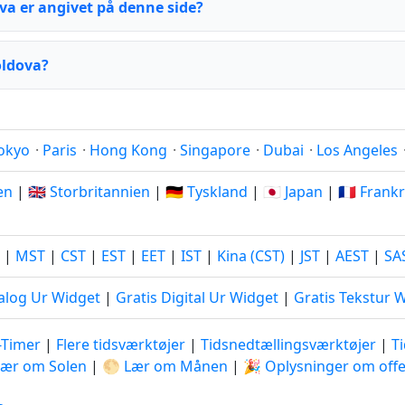
a er angivet på denne side?
oldova?
okyo
·
Paris
·
Hong Kong
·
Singapore
·
Dubai
·
Los Angeles
ien
|
🇬🇧 Storbritannien
|
🇩🇪 Tyskland
|
🇯🇵 Japan
|
🇫🇷 Frank
|
MST
|
CST
|
EST
|
EET
|
IST
|
Kina (CST)
|
JST
|
AEST
|
SA
alog Ur Widget
|
Gratis Digital Ur Widget
|
Gratis Tekstur 
-Timer
|
Flere tidsværktøjer
|
Tidsnedtællingsværktøjer
|
T
Lær om Solen
|
🌕 Lær om Månen
|
🎉 Oplysninger om offe