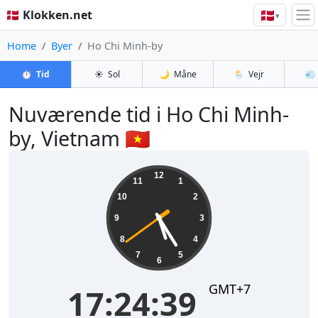
🇩🇰
🇩🇰 Klokken.net
▾
Home
Byer
Ho Chi Minh-by
⏱️
Tid
☀️
Sol
🌙
Måne
🌦️
Vejr
💨
Nuværende tid i Ho Chi Minh-
by, Vietnam 🇻🇳
17:24:39
12
11
1
10
2
9
3
8
4
7
5
6
GMT+7
17:24:39