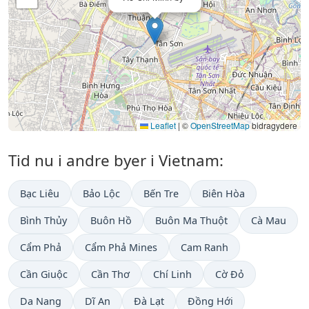
Leaflet
|
©
OpenStreetMap
bidragydere
Tid nu i andre byer i Vietnam:
Bạc Liêu
Bảo Lộc
Bến Tre
Biên Hòa
Bình Thủy
Buôn Hồ
Buôn Ma Thuột
Cà Mau
Cẩm Phả
Cẩm Phả Mines
Cam Ranh
Cần Giuộc
Cần Thơ
Chí Linh
Cờ Đỏ
Da Nang
Dĩ An
Đà Lạt
Đồng Hới