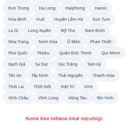
Đưc Trọng
Hạ Long
Haiphong
Hanoi
Hòa Bình
Huế
Huyện Lâm Hà
Kon Tum
La Gi
Long Xuyên
Mỹ Tho
Nam Định
Nha Trang
Ninh Hòa
Ô Môn
Phan Thiết
Phú Quốc
Pleiku
Quận Đức Thịnh
Qui Nhon
Rạch Giá
Sa Dec
Sóc Trăng
Tam Kỳ
Tân An
Tây Ninh
Thái Nguyên
Thanh Hóa
Thới Lai
Thốt Nốt
Việt Trì
Vinh
Vĩnh Châu
Vĩnh Long
Vũng Tàu
Yên Vinh
Kunne ikke indlæse lokal vejrudsigt.