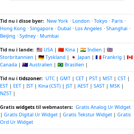
Tid nu i disse byer:
New York
·
London
·
Tokyo
·
Paris
·
Hong Kong
·
Singapore
·
Dubai
·
Los Angeles
·
Shanghai
·
Beijing
·
Sydney
·
Mumbai
Tid nu i lande:
🇺🇸 USA
|
🇨🇳 Kina
|
🇮🇳 Indien
|
🇬🇧
Storbritannien
|
🇩🇪 Tyskland
|
🇯🇵 Japan
|
🇫🇷 Frankrig
|
🇨🇦
Canada
|
🇦🇺 Australien
|
🇧🇷 Brasilien
|
Tid nu i
tidszoner
:
UTC
|
GMT
|
CET
|
PST
|
MST
|
CST
|
EST
|
EET
|
IST
|
Kina (CST)
|
JST
|
AEST
|
SAST
|
MSK
|
NZST
|
Gratis
widgets
til webmasters:
Gratis Analog Ur Widget
|
Gratis Digital Ur Widget
|
Gratis Tekstur Widget
|
Gratis
Ord Ur Widget