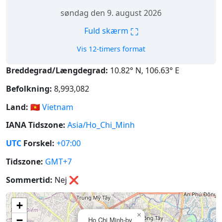
søndag den 9. august 2026
⛶
Fuld skærm
Vis 12-timers format
Breddegrad/Længdegrad:
10.82° N, 106.63° E
Befolkning:
8,993,082
Land:
🇻🇳
Vietnam
IANA Tidszone:
Asia/Ho_Chi_Minh
UTC
Forskel:
+07:00
Tidszone:
GMT+7
Sommertid:
Nej
❌
+
×
−
Ho Chi Minh-by