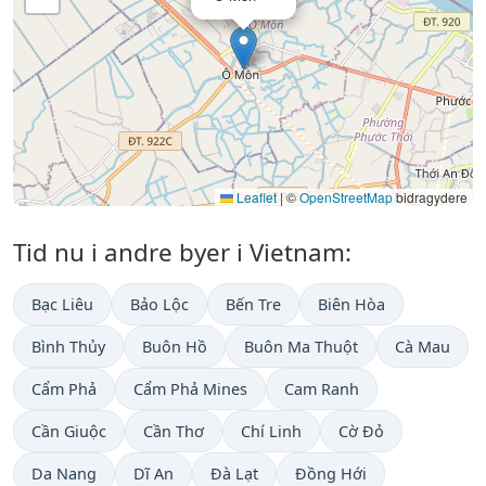
Leaflet
|
©
OpenStreetMap
bidragydere
Tid nu i andre byer i Vietnam:
Bạc Liêu
Bảo Lộc
Bến Tre
Biên Hòa
Bình Thủy
Buôn Hồ
Buôn Ma Thuột
Cà Mau
Cẩm Phả
Cẩm Phả Mines
Cam Ranh
Cần Giuộc
Cần Thơ
Chí Linh
Cờ Đỏ
Da Nang
Dĩ An
Đà Lạt
Đồng Hới