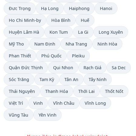
Đưc Trọng
Hạ Long
Haiphong
Hanoi
Ho Chi Minh-by
Hòa Bình
Huế
Huyện Lâm Hà
Kon Tum
La Gi
Long Xuyên
Mỹ Tho
Nam Định
Nha Trang
Ninh Hòa
Phan Thiết
Phú Quốc
Pleiku
Quận Đức Thịnh
Qui Nhon
Rạch Giá
Sa Dec
Sóc Trăng
Tam Kỳ
Tân An
Tây Ninh
Thái Nguyên
Thanh Hóa
Thới Lai
Thốt Nốt
Việt Trì
Vinh
Vĩnh Châu
Vĩnh Long
Vũng Tàu
Yên Vinh