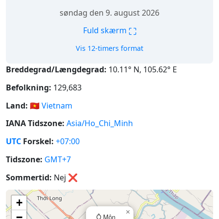
søndag den 9. august 2026
⛶
Fuld skærm
Vis 12-timers format
Breddegrad/Længdegrad:
10.11° N, 105.62° E
Befolkning:
129,683
Land:
🇻🇳
Vietnam
IANA Tidszone:
Asia/Ho_Chi_Minh
UTC
Forskel:
+07:00
Tidszone:
GMT+7
Sommertid:
Nej
❌
+
×
−
Ô Môn