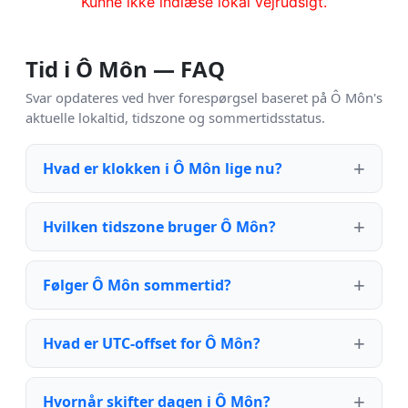
Kunne ikke indlæse lokal vejrudsigt.
Tid i Ô Môn — FAQ
Svar opdateres ved hver forespørgsel baseret på Ô Môn's
aktuelle lokaltid, tidszone og sommertidsstatus.
Hvad er klokken i Ô Môn lige nu?
Hvilken tidszone bruger Ô Môn?
Følger Ô Môn sommertid?
Hvad er UTC-offset for Ô Môn?
Hvornår skifter dagen i Ô Môn?