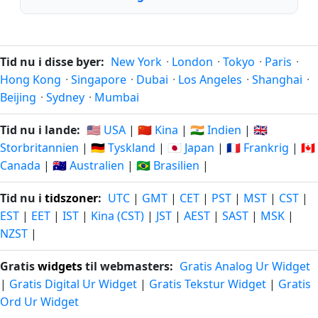
Tid nu i disse byer:
New York
·
London
·
Tokyo
·
Paris
·
Hong Kong
·
Singapore
·
Dubai
·
Los Angeles
·
Shanghai
·
Beijing
·
Sydney
·
Mumbai
Tid nu i lande:
🇺🇸 USA
|
🇨🇳 Kina
|
🇮🇳 Indien
|
🇬🇧
Storbritannien
|
🇩🇪 Tyskland
|
🇯🇵 Japan
|
🇫🇷 Frankrig
|
🇨🇦
Canada
|
🇦🇺 Australien
|
🇧🇷 Brasilien
|
Tid nu i
tidszoner
:
UTC
|
GMT
|
CET
|
PST
|
MST
|
CST
|
EST
|
EET
|
IST
|
Kina (CST)
|
JST
|
AEST
|
SAST
|
MSK
|
NZST
|
Gratis
widgets
til webmasters:
Gratis Analog Ur Widget
|
Gratis Digital Ur Widget
|
Gratis Tekstur Widget
|
Gratis
Ord Ur Widget