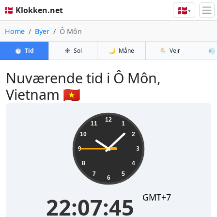
🇩🇰
🇩🇰 Klokken.net
▾
Home
Byer
Ô Môn
⏱️
Tid
☀️
Sol
🌙
Måne
🌦️
Vejr
💨
Nuværende tid i Ô Môn,
Vietnam 🇻🇳
22:07:45
12
11
1
10
2
9
3
8
4
7
5
6
GMT+7
22:07:45