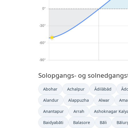
Solopgangs- og solnedgangsti
Abohar
Achalpur
Ādilābād
Ādo
Alandur
Alappuzha
Alwar
Amar
Anantapur
Arrah
Ashoknagar Kaly
Baidyabāti
Balasore
Bāli
Bālur