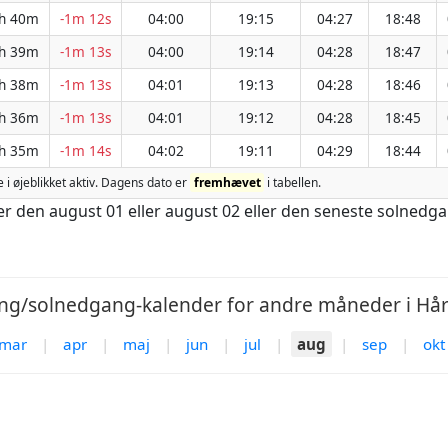
h 40m
-1m 12s
04:00
19:15
04:27
18:48
h 39m
-1m 13s
04:00
19:14
04:28
18:47
h 38m
-1m 13s
04:01
19:13
04:28
18:46
h 36m
-1m 13s
04:01
19:12
04:28
18:45
h 35m
-1m 14s
04:02
19:11
04:29
18:44
ke i øjeblikket aktiv. Dagens dato er
fremhævet
i tabellen.
 er den august 01 eller august 02 eller den seneste solnedg
g/solnedgang-kalender for andre måneder i Hår
mar
|
apr
|
maj
|
jun
|
jul
|
aug
|
sep
|
okt