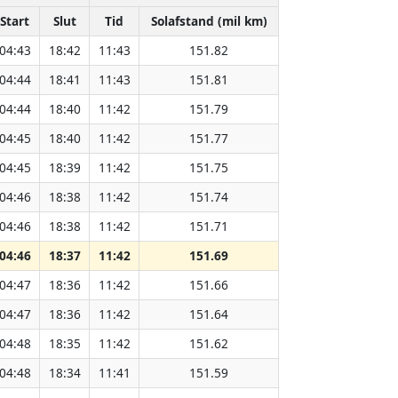
Start
Slut
Tid
Solafstand (mil km)
04:43
18:42
11:43
151.82
04:44
18:41
11:43
151.81
04:44
18:40
11:42
151.79
04:45
18:40
11:42
151.77
04:45
18:39
11:42
151.75
04:46
18:38
11:42
151.74
04:46
18:38
11:42
151.71
04:46
18:37
11:42
151.69
04:47
18:36
11:42
151.66
04:47
18:36
11:42
151.64
04:48
18:35
11:42
151.62
04:48
18:34
11:41
151.59