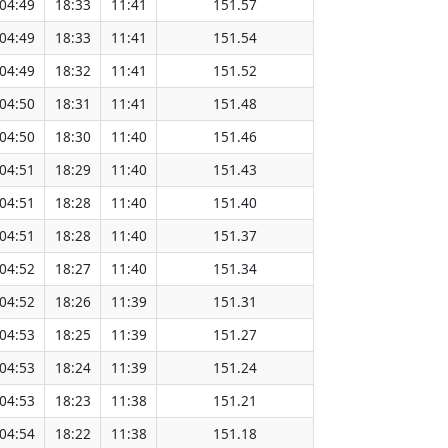
04:49
18:33
11:41
151.57
04:49
18:33
11:41
151.54
04:49
18:32
11:41
151.52
04:50
18:31
11:41
151.48
04:50
18:30
11:40
151.46
04:51
18:29
11:40
151.43
04:51
18:28
11:40
151.40
04:51
18:28
11:40
151.37
04:52
18:27
11:40
151.34
04:52
18:26
11:39
151.31
04:53
18:25
11:39
151.27
04:53
18:24
11:39
151.24
04:53
18:23
11:38
151.21
04:54
18:22
11:38
151.18