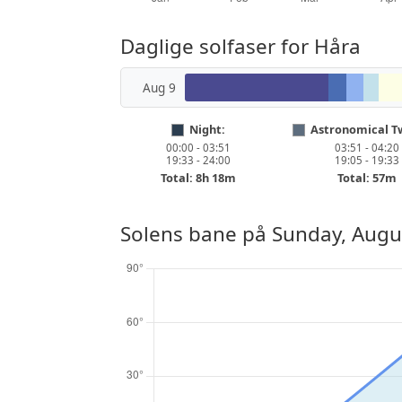
Daglige solfaser for Håra
Aug 9
Night:
Astronomical Tw
00:00 - 03:51
03:51 - 04:20
19:33 - 24:00
19:05 - 19:33
Total: 8h 18m
Total: 57m
Solens bane på
Sunday, Augu