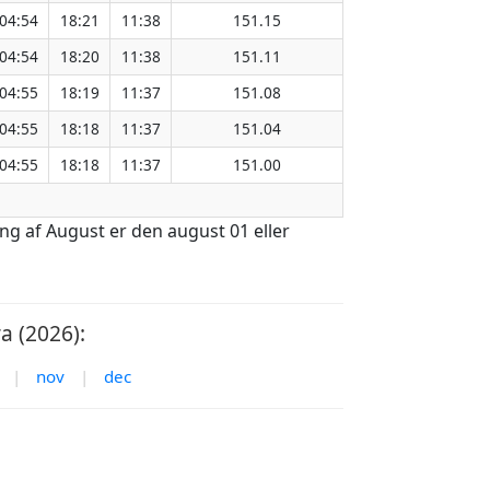
04:54
18:21
11:38
151.15
04:54
18:20
11:38
151.11
04:55
18:19
11:37
151.08
04:55
18:18
11:37
151.04
04:55
18:18
11:37
151.00
ang af August er den august 01 eller
a (2026):
|
nov
|
dec