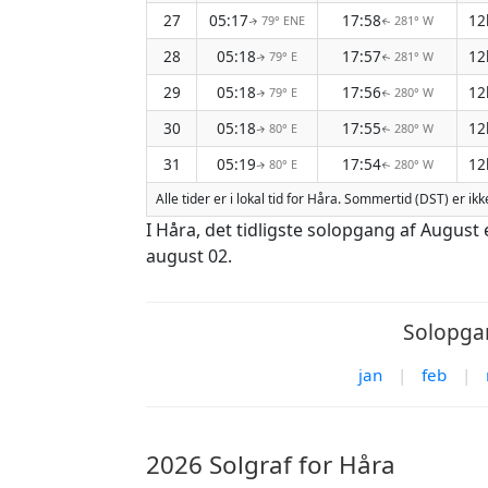
27
05:17
17:58
12
79° ENE
281° W
↑
↑
28
05:18
17:57
12
79° E
281° W
↑
↑
29
05:18
17:56
12
79° E
280° W
↑
↑
30
05:18
17:55
12
80° E
280° W
↑
↑
31
05:19
17:54
12
80° E
280° W
↑
↑
Alle tider er i lokal tid for Håra. Sommertid (DST) er ik
I Håra, det tidligste solopgang af August
august 02.
Solopgan
jan
|
feb
|
2026 Solgraf for Håra