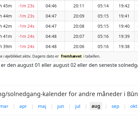
h 45m
-1m 23s
04:46
20:11
05:14
19:42
h 44m
-1m 23s
04:47
20:09
05:15
19:41
h 42m
-1m 24s
04:47
20:08
05:15
19:40
h 41m
-1m 24s
04:48
20:07
05:16
19:39
h 39m
-1m 24s
04:48
20:06
05:16
19:38
ke i øjeblikket aktiv. Dagens dato er
fremhævet
i tabellen.
t er den august 01 eller august 02 eller den seneste solned
g/solnedgang-kalender for andre måneder i Būnd
mar
|
apr
|
maj
|
jun
|
jul
|
aug
|
sep
|
okt