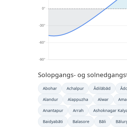
Solopgangs- og solnedgangsti
Abohar
Achalpur
Ādilābād
Ādo
Alandur
Alappuzha
Alwar
Amar
Anantapur
Arrah
Ashoknagar Kaly
Baidyabāti
Balasore
Bāli
Bālur