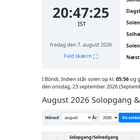
20:47:26
Dags
Solen
IST
Solhø
fredag den 7. august 2026
Solen
⛶
Fuld skærm
Næst
I Būndi, Indien står solen op kl.
05:56
og g
den onsdag, 23 september 2026 (Septemb
August 2026
Solopgang & 
Måned:
År:
Vis solda
Solopgang/Solnedgang