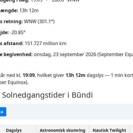
længde:
13h 12m
s retning:
WNW (301.1°)
jde:
-20.85°
s afstand:
151.727 million km
e begivenhed:
onsdag, 23 september 2026 (September Equ
år ned kl.
19:09
, hvilket giver
13h 12m
dagslys — 1 min kort
er Equinox).
Solnedgangstider i Būndi
ta
Dagslys
Astronomisk skumring
Nautisk Twilight