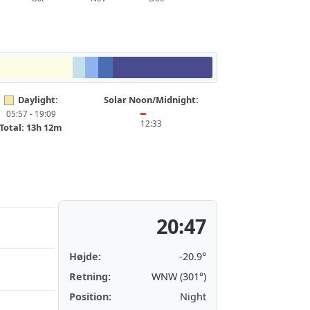
Daylight:
Solar Noon/Midnight:
05:57 - 19:09
━
12:33
Total: 13h 12m
20:47
Højde:
-20.9°
Retning:
WNW (301°)
Position:
Night