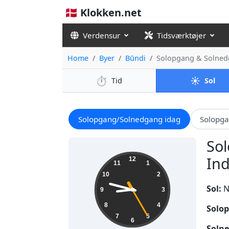
🇩🇰 Klokken.net
Verdensur
Tidsværktøjer
Home
Byer
Būndi
Solopgang & Solned
⏱️
☀️
Tid
Sol
Solopgang/Solnedgang idag
Solopg
Sol
20:47:26
Ind
12
11
1
10
2
Sol:
N
9
3
8
4
Solop
7
5
6
Solne