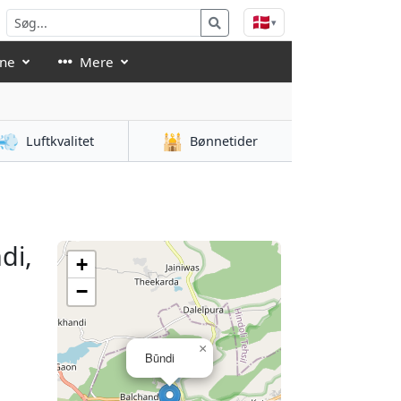
🇩🇰
▾
åne
Mere
💨
🕌
Luftkvalitet
Bønnetider
di,
+
−
×
Būndi