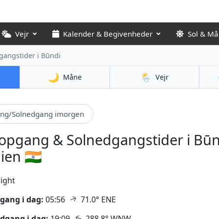
Vejr
Kalender & Begivenheder
Sol & M
gangstider
i Būndi
🌙
🌦️
Måne
Vejr
ang/Solnedgang imorgen
opgang & Solnedgangstider i Būn
ien 🇮🇳
ight
↑
gang i dag:
05:56
71.0° ENE
↑
dgang i dag:
19:09
288.8° WNW