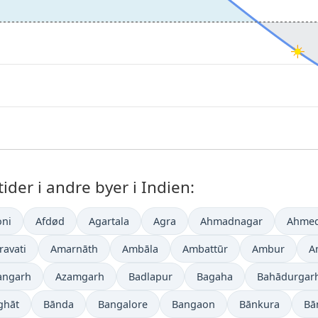
der i andre byer i Indien:
ni
Afdød
Agartala
Agra
Ahmadnagar
Ahme
avati
Amarnāth
Ambāla
Ambattūr
Ambur
A
angarh
Azamgarh
Badlapur
Bagaha
Bahādurgar
ghāt
Bānda
Bangalore
Bangaon
Bānkura
Bā