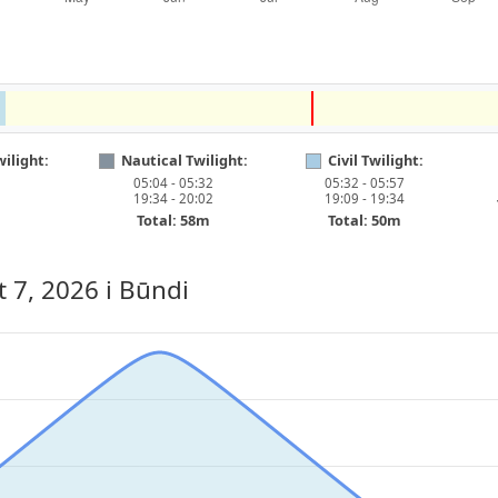
ilight:
Nautical Twilight:
Civil Twilight:
05:04 - 05:32
05:32 - 05:57
19:34 - 20:02
19:09 - 19:34
Total: 58m
Total: 50m
t 7, 2026
i Būndi