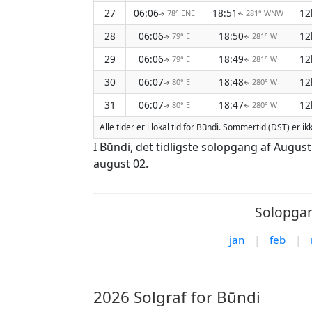
27
06:06
18:51
12
78° ENE
281° WNW
↑
↑
28
06:06
18:50
12
79° E
281° W
↑
↑
29
06:06
18:49
12
79° E
281° W
↑
↑
30
06:07
18:48
12
80° E
280° W
↑
↑
31
06:07
18:47
12
80° E
280° W
↑
↑
Alle tider er i lokal tid for Būndi. Sommertid (DST) er ik
I Būndi, det tidligste solopgang af Augus
august 02.
Solopgan
jan
|
feb
|
2026 Solgraf for Būndi