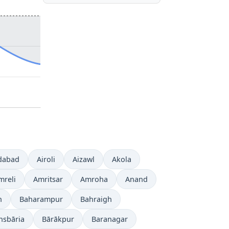
dabad
Airoli
Aizawl
Akola
mreli
Amritsar
Amroha
Anand
h
Baharampur
Bahraigh
nsbāria
Bārākpur
Baranagar