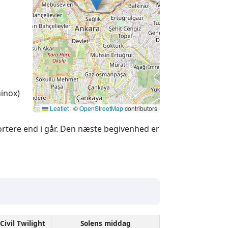
inox)
Leaflet
|
©
OpenStreetMap
contributors
rtere end i går. Den næste begivenhed er
Civil Twilight
Solens middag