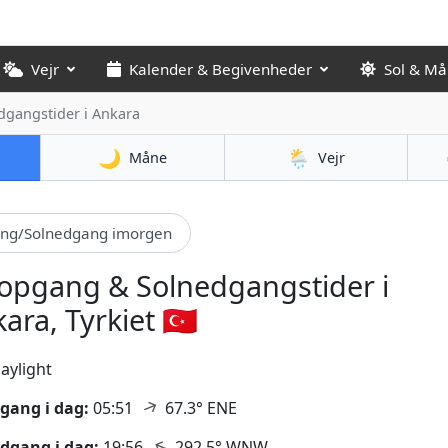
Vejr
Kalender & Begivenheder
Sol & M
dgangstider
i Ankara
🌙
🌦️
Måne
Vejr
ang/Solnedgang imorgen
opgang & Solnedgangstider i
ara, Tyrkiet 🇹🇷
aylight
↑
gang i dag:
05:51
67.3° ENE
↑
dgang i dag:
19:56
292.5° WNW