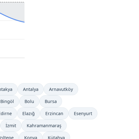
ntakya
Antalya
Arnavutköy
Bingöl
Bolu
Bursa
Edirne
Elazığ
Erzincan
Esenyurt
İzmit
Kahramanmaraş
zıltepe
Konya
Kütahya