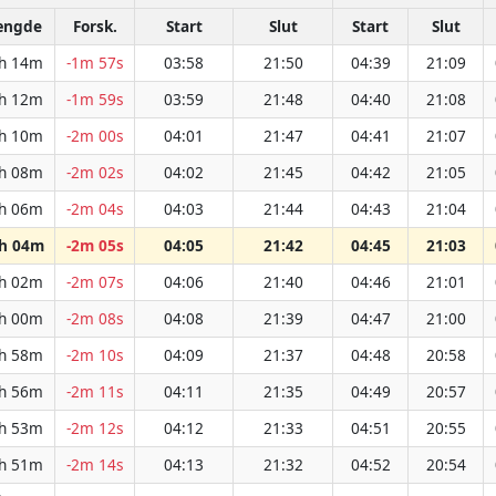
ængde
Forsk.
Start
Slut
Start
Slut
h 14m
-1m 57s
03:58
21:50
04:39
21:09
h 12m
-1m 59s
03:59
21:48
04:40
21:08
h 10m
-2m 00s
04:01
21:47
04:41
21:07
h 08m
-2m 02s
04:02
21:45
04:42
21:05
h 06m
-2m 04s
04:03
21:44
04:43
21:04
h 04m
-2m 05s
04:05
21:42
04:45
21:03
h 02m
-2m 07s
04:06
21:40
04:46
21:01
h 00m
-2m 08s
04:08
21:39
04:47
21:00
h 58m
-2m 10s
04:09
21:37
04:48
20:58
h 56m
-2m 11s
04:11
21:35
04:49
20:57
h 53m
-2m 12s
04:12
21:33
04:51
20:55
h 51m
-2m 14s
04:13
21:32
04:52
20:54