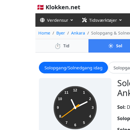
🇩🇰 Klokken.net
Verdensur
Tidsværktøjer
Home
Byer
Ankara
Solopgang & Solne
⏱️
☀️
Tid
Sol
Solopgang/Solnedgang idag
Solopg
Sol
11:10:41
Ank
12
11
1
10
2
Sol:
D
9
3
8
4
Solop
7
5
6
Solne