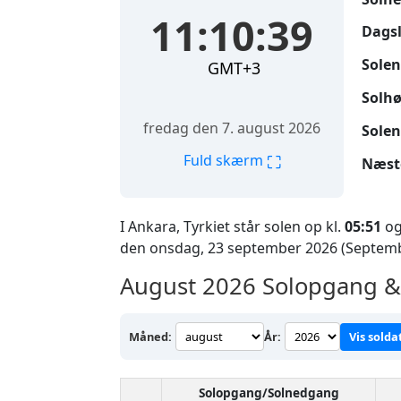
11:10:41
Dags
Solen
GMT+3
Solhø
fredag den 7. august 2026
Solen
⛶
Fuld skærm
Næst
I Ankara, Tyrkiet står solen op kl.
05:51
og
den onsdag, 23 september 2026 (Septemb
August 2026
Solopgang & 
Måned:
År:
Vis solda
Solopgang/Solnedgang