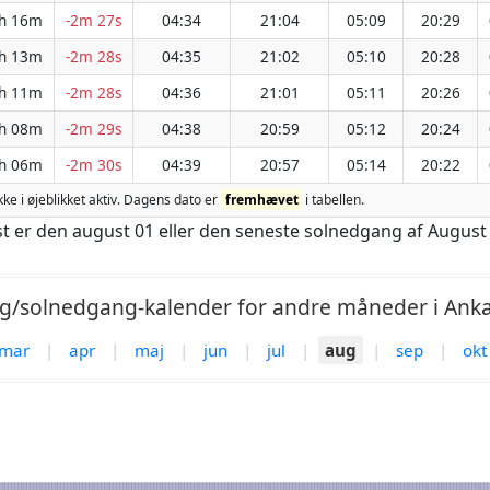
h 16m
-2m 27s
04:34
21:04
05:09
20:29
h 13m
-2m 28s
04:35
21:02
05:10
20:28
h 11m
-2m 28s
04:36
21:01
05:11
20:26
h 08m
-2m 29s
04:38
20:59
05:12
20:24
h 06m
-2m 30s
04:39
20:57
05:14
20:22
ikke i øjeblikket aktiv. Dagens dato er
fremhævet
i tabellen.
st er den august 01 eller den seneste solnedgang af August
/solnedgang-kalender for andre måneder i Anka
mar
|
apr
|
maj
|
jun
|
jul
|
aug
|
sep
|
okt