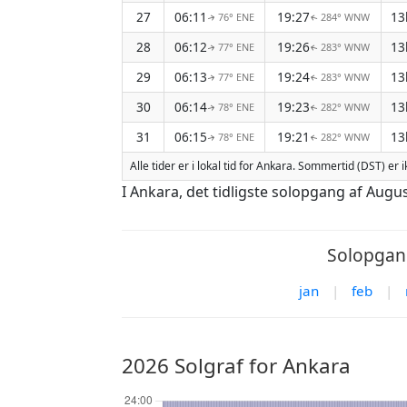
27
06:11
19:27
13
76° ENE
284° WNW
↑
↑
28
06:12
19:26
13
77° ENE
283° WNW
↑
↑
29
06:13
19:24
13
77° ENE
283° WNW
↑
↑
30
06:14
19:23
13
78° ENE
282° WNW
↑
↑
31
06:15
19:21
13
78° ENE
282° WNW
↑
↑
Alle tider er i lokal tid for Ankara. Sommertid (DST) er 
I Ankara, det tidligste solopgang af Augu
Solopgang
jan
|
feb
|
2026 Solgraf for Ankara