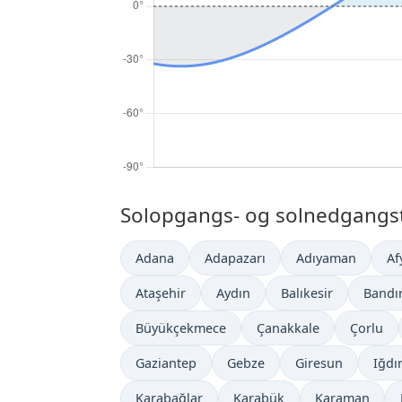
Solopgangs- og solnedgangstid
Adana
Adapazarı
Adıyaman
Af
Ataşehir
Aydın
Balıkesir
Bandı
Büyükçekmece
Çanakkale
Çorlu
Gaziantep
Gebze
Giresun
Iğdı
Karabağlar
Karabük
Karaman