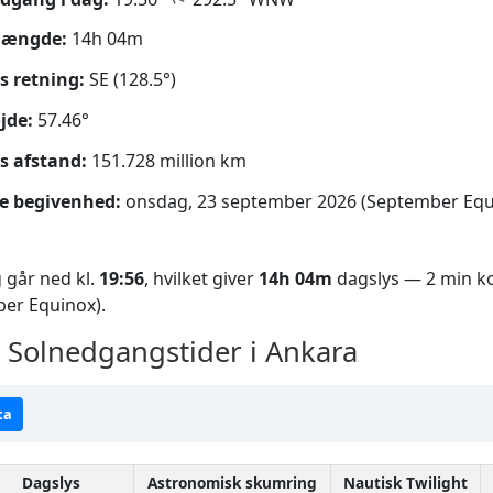
længde:
14h 04m
s retning:
SE (128.5°)
jde:
57.46°
s afstand:
151.728 million km
e begivenhed:
onsdag, 23 september 2026 (September Equ
 går ned kl.
19:56
, hvilket giver
14h 04m
dagslys — 2 min ko
er Equinox).
Solnedgangstider i Ankara
ta
Dagslys
Astronomisk skumring
Nautisk Twilight