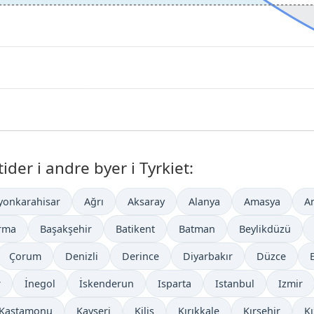
er i andre byer i Tyrkiet:
yonkarahisar
Ağrı
Aksaray
Alanya
Amasya
A
rma
Başakşehir
Batikent
Batman
Beylikdüzü
Çorum
Denizli
Derince
Diyarbakır
Düzce
r
İnegol
İskenderun
Isparta
Istanbul
Izmir
Kastamonu
Kayseri
Kilis
Kırıkkale
Kırşehir
Kı