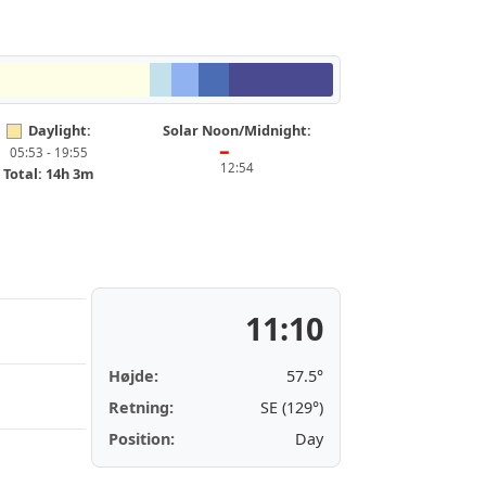
Daylight:
Solar Noon/Midnight:
05:53 - 19:55
━
12:54
Total: 14h 3m
11:10
Højde:
57.5°
Retning:
SE (129°)
Position:
Day