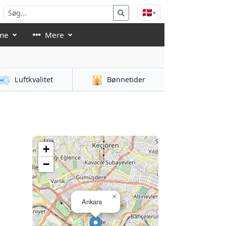
🇩🇰
▾
åne
Mere
💨
🕌
Luftkvalitet
Bønnetider
+
−
×
Ankara