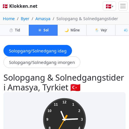
🇩🇰
🇩🇰 Klokken.net
▾
Home
Byer
Amasya
Solopgang & Solnedgangstider
⏱️
Tid
☀️
Sol
🌙
Måne
🌦️
Vejr
💨
Solopgang/Solnedgang idag
Solopgang/Solnedgang imorgen
Solopgang & Solnedgangstider
i Amasya, Tyrkiet 🇹🇷
11:14:36
12
11
1
10
2
9
3
8
4