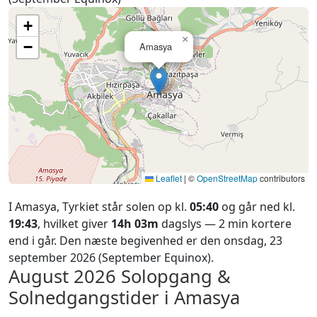
+
×
−
Amasya
Leaflet
|
©
OpenStreetMap
contributors
I Amasya, Tyrkiet står solen op kl.
05:40
og går ned kl.
19:43
, hvilket giver
14h 03m
dagslys — 2 min kortere
end i går. Den næste begivenhed er den onsdag, 23
september 2026 (September Equinox).
August 2026
Solopgang &
Solnedgangstider i Amasya