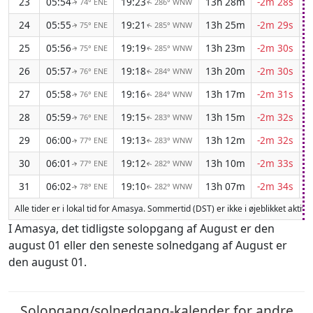
23
05:54
19:23
13h 28m
-2m 28s
74° ENE
286° WNW
↑
↑
24
05:55
19:21
13h 25m
-2m 29s
75° ENE
285° WNW
↑
↑
25
05:56
19:19
13h 23m
-2m 30s
75° ENE
285° WNW
↑
↑
26
05:57
19:18
13h 20m
-2m 30s
76° ENE
284° WNW
↑
↑
27
05:58
19:16
13h 17m
-2m 31s
76° ENE
284° WNW
↑
↑
28
05:59
19:15
13h 15m
-2m 32s
76° ENE
283° WNW
↑
↑
29
06:00
19:13
13h 12m
-2m 32s
77° ENE
283° WNW
↑
↑
30
06:01
19:12
13h 10m
-2m 33s
77° ENE
282° WNW
↑
↑
31
06:02
19:10
13h 07m
-2m 34s
78° ENE
282° WNW
↑
↑
Alle tider er i lokal tid for Amasya. Sommertid (DST) er ikke i øjeblikket aktiv
I Amasya, det tidligste solopgang af August er den
august 01 eller den seneste solnedgang af August er
den august 01.
Solopgang/solnedgang-kalender for andre