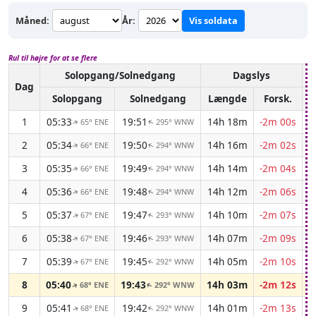
Måned:
År:
Vis soldata
Rul til højre for at se flere
Solopgang/Solnedgang
Dagslys
A
Dag
Solopgang
Solnedgang
Længde
Forsk.
1
05:33
19:51
14h 18m
-2m 00s
65° ENE
295° WNW
↑
↑
2
05:34
19:50
14h 16m
-2m 02s
66° ENE
294° WNW
↑
↑
3
05:35
19:49
14h 14m
-2m 04s
66° ENE
294° WNW
↑
↑
4
05:36
19:48
14h 12m
-2m 06s
66° ENE
294° WNW
↑
↑
5
05:37
19:47
14h 10m
-2m 07s
67° ENE
293° WNW
↑
↑
6
05:38
19:46
14h 07m
-2m 09s
67° ENE
293° WNW
↑
↑
7
05:39
19:45
14h 05m
-2m 10s
67° ENE
292° WNW
↑
↑
8
05:40
19:43
14h 03m
-2m 12s
68° ENE
292° WNW
↑
↑
9
05:41
19:42
14h 01m
-2m 13s
68° ENE
292° WNW
↑
↑