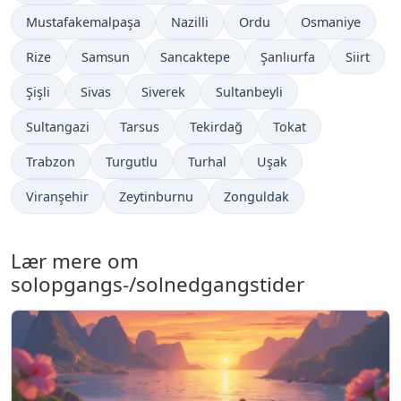
Mustafakemalpaşa
Nazilli
Ordu
Osmaniye
Rize
Samsun
Sancaktepe
Şanlıurfa
Siirt
Şişli
Sivas
Siverek
Sultanbeyli
Sultangazi
Tarsus
Tekirdağ
Tokat
Trabzon
Turgutlu
Turhal
Uşak
Viranşehir
Zeytinburnu
Zonguldak
Lær mere om
solopgangs-/solnedgangstider