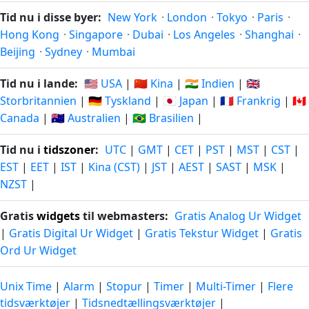
Tid nu i disse byer:
New York
·
London
·
Tokyo
·
Paris
·
Hong Kong
·
Singapore
·
Dubai
·
Los Angeles
·
Shanghai
·
Beijing
·
Sydney
·
Mumbai
Tid nu i lande:
🇺🇸 USA
|
🇨🇳 Kina
|
🇮🇳 Indien
|
🇬🇧
Storbritannien
|
🇩🇪 Tyskland
|
🇯🇵 Japan
|
🇫🇷 Frankrig
|
🇨🇦
Canada
|
🇦🇺 Australien
|
🇧🇷 Brasilien
|
Tid nu i
tidszoner
:
UTC
|
GMT
|
CET
|
PST
|
MST
|
CST
|
EST
|
EET
|
IST
|
Kina (CST)
|
JST
|
AEST
|
SAST
|
MSK
|
NZST
|
Gratis
widgets
til webmasters:
Gratis Analog Ur Widget
|
Gratis Digital Ur Widget
|
Gratis Tekstur Widget
|
Gratis
Ord Ur Widget
Unix Time
|
Alarm
|
Stopur
|
Timer
|
Multi-Timer
|
Flere
tidsværktøjer
|
Tidsnedtællingsværktøjer
|