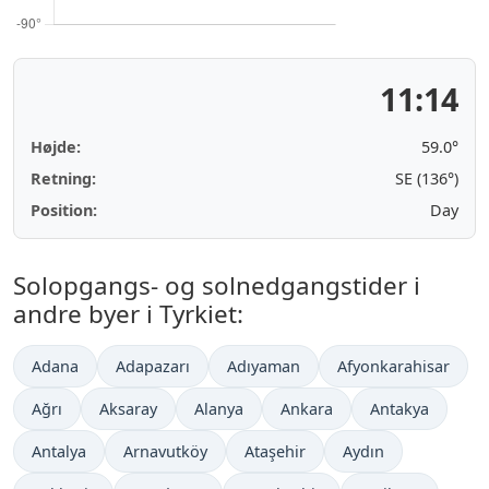
11:14
Højde:
59.0°
Retning:
SE (136°)
Position:
Day
Solopgangs- og solnedgangstider i
andre byer i Tyrkiet:
Adana
Adapazarı
Adıyaman
Afyonkarahisar
Ağrı
Aksaray
Alanya
Ankara
Antakya
Antalya
Arnavutköy
Ataşehir
Aydın