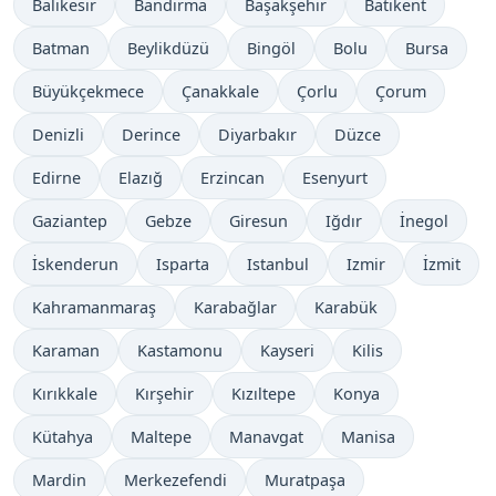
Balıkesir
Bandırma
Başakşehir
Batikent
Batman
Beylikdüzü
Bingöl
Bolu
Bursa
Büyükçekmece
Çanakkale
Çorlu
Çorum
Denizli
Derince
Diyarbakır
Düzce
Edirne
Elazığ
Erzincan
Esenyurt
Gaziantep
Gebze
Giresun
Iğdır
İnegol
İskenderun
Isparta
Istanbul
Izmir
İzmit
Kahramanmaraş
Karabağlar
Karabük
Karaman
Kastamonu
Kayseri
Kilis
Kırıkkale
Kırşehir
Kızıltepe
Konya
Kütahya
Maltepe
Manavgat
Manisa
Mardin
Merkezefendi
Muratpaşa