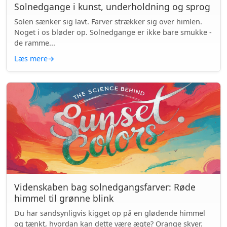
Solnedgange i kunst, underholdning og sprog
Solen sænker sig lavt. Farver strækker sig over himlen.
Noget i os bløder op. Solnedgange er ikke bare smukke -
de ramme...
Læs mere
→
Videnskaben bag solnedgangsfarver: Røde
himmel til grønne blink
Du har sandsynligvis kigget op på en glødende himmel
og tænkt, hvordan kan dette være ægte? Orange skyer.