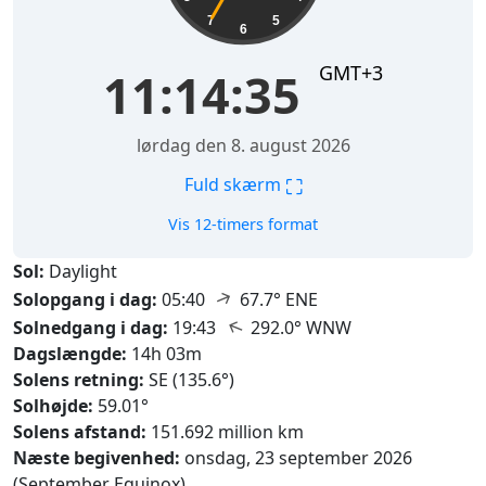
7
5
6
GMT+3
11:14:36
lørdag den 8. august 2026
⛶
Fuld skærm
Vis 12-timers format
Sol:
Daylight
↑
Solopgang i dag:
05:40
67.7° ENE
↑
Solnedgang i dag:
19:43
292.0° WNW
Dagslængde:
14h 03m
Solens retning:
SE (135.6°)
Solhøjde:
59.01°
Solens afstand:
151.692 million km
Næste begivenhed:
onsdag, 23 september 2026
(September Equinox)