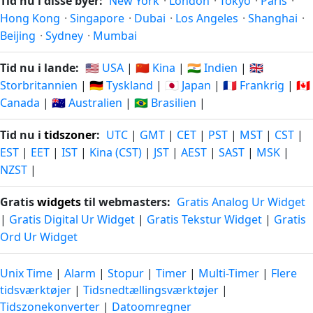
Tid nu i disse byer:
New York
·
London
·
Tokyo
·
Paris
·
Hong Kong
·
Singapore
·
Dubai
·
Los Angeles
·
Shanghai
·
Beijing
·
Sydney
·
Mumbai
Tid nu i lande:
🇺🇸 USA
|
🇨🇳 Kina
|
🇮🇳 Indien
|
🇬🇧
Storbritannien
|
🇩🇪 Tyskland
|
🇯🇵 Japan
|
🇫🇷 Frankrig
|
🇨🇦
Canada
|
🇦🇺 Australien
|
🇧🇷 Brasilien
|
Tid nu i
tidszoner
:
UTC
|
GMT
|
CET
|
PST
|
MST
|
CST
|
EST
|
EET
|
IST
|
Kina (CST)
|
JST
|
AEST
|
SAST
|
MSK
|
NZST
|
Gratis
widgets
til webmasters:
Gratis Analog Ur Widget
|
Gratis Digital Ur Widget
|
Gratis Tekstur Widget
|
Gratis
Ord Ur Widget
Unix Time
|
Alarm
|
Stopur
|
Timer
|
Multi-Timer
|
Flere
tidsværktøjer
|
Tidsnedtællingsværktøjer
|
Tidszonekonverter
|
Datoomregner