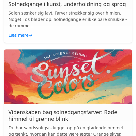
Solnedgange i kunst, underholdning og sprog
Solen sænker sig lavt. Farver strækker sig over himlen.
Noget i os bløder op. Solnedgange er ikke bare smukke -
de ramme...
Læs mere
→
Videnskaben bag solnedgangsfarver: Røde
himmel til grønne blink
Du har sandsynligvis kigget op på en glødende himmel
og tænkt, hvordan kan dette være ægte? Orange skyer.