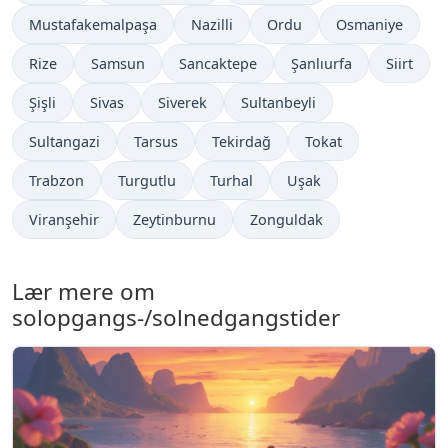
Mustafakemalpaşa
Nazilli
Ordu
Osmaniye
Rize
Samsun
Sancaktepe
Şanlıurfa
Siirt
Şişli
Sivas
Siverek
Sultanbeyli
Sultangazi
Tarsus
Tekirdağ
Tokat
Trabzon
Turgutlu
Turhal
Uşak
Viranşehir
Zeytinburnu
Zonguldak
Lær mere om
solopgangs-/solnedgangstider