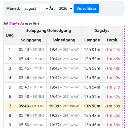
Måned:
År:
Vis soldata
Rul til højre for at se flere
Solopgang/Solnedgang
Dagslys
A
Dag
Solopgang
Solnedgang
Længde
Forsk.
1
05:43
19:45
14h 01m
-1m 44s
66° ENE
293° WNW
↑
↑
2
05:44
19:44
13h 59m
-1m 46s
67° ENE
293° WNW
↑
↑
3
05:45
19:43
13h 58m
-1m 48s
67° ENE
293° WNW
↑
↑
4
05:46
19:42
13h 56m
-1m 49s
68° ENE
292° WNW
↑
↑
5
05:47
19:41
13h 54m
-1m 51s
68° ENE
292° WNW
↑
↑
6
05:48
19:40
13h 52m
-1m 52s
68° ENE
292° WNW
↑
↑
7
05:48
19:39
13h 50m
-1m 53s
69° ENE
291° WNW
↑
↑
8
05:49
19:38
13h 48m
-1m 55s
69° ENE
291° WNW
↑
↑
9
05:50
19:37
13h 46m
-1m 56s
69° ENE
290° WNW
↑
↑