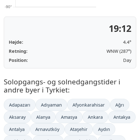
19:12
Højde:
4.4°
Retning:
WNW (287°)
Position:
Day
Solopgangs- og solnedgangstider i
andre byer i Tyrkiet:
Adapazarı
Adıyaman
Afyonkarahisar
Ağrı
Aksaray
Alanya
Amasya
Ankara
Antakya
Antalya
Arnavutköy
Ataşehir
Aydın