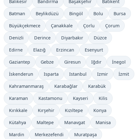
Balıkesir
Bandırma
Başakşehir
Batikent
Batman
Beylikdüzü
Bingöl
Bolu
Bursa
Büyükçekmece
Çanakkale
Çorlu
Çorum
Denizli
Derince
Diyarbakır
Düzce
Edirne
Elazığ
Erzincan
Esenyurt
Gaziantep
Gebze
Giresun
Iğdır
İnegol
İskenderun
Isparta
Istanbul
Izmir
İzmit
Kahramanmaraş
Karabağlar
Karabük
Karaman
Kastamonu
Kayseri
Kilis
Kırıkkale
Kırşehir
Kızıltepe
Konya
Kütahya
Maltepe
Manavgat
Manisa
Mardin
Merkezefendi
Muratpaşa