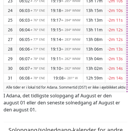
23
06:02
19:19
13h 17m
-2m 10s
75° ENE
285° WNW
↑
↑
24
06:03
19:18
13h 15m
-2m 10s
75° ENE
284° WNW
↑
↑
25
06:03
19:17
13h 13m
-2m 11s
76° ENE
284° WNW
↑
↑
26
06:04
19:15
13h 11m
-2m 12s
76° ENE
284° WNW
↑
↑
27
06:05
19:14
13h 08m
-2m 12s
77° ENE
283° WNW
↑
↑
28
06:06
19:13
13h 06m
-2m 13s
77° ENE
283° WNW
↑
↑
29
06:07
19:11
13h 04m
-2m 13s
78° ENE
282° WNW
↑
↑
30
06:07
19:10
13h 02m
-2m 14s
78° ENE
282° WNW
↑
↑
31
06:08
19:08
12h 59m
-2m 14s
78° ENE
281° W
↑
↑
Alle tider er i lokal tid for Adana. Sommertid (DST) er ikke i øjeblikket aktiv.
I Adana, det tidligste solopgang af August er den
august 01 eller den seneste solnedgang af August er
den august 01.
Solopgang/solnedgang-kalender for andre