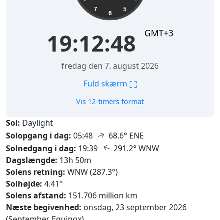
7
5
6
GMT+3
19:12:49
fredag den 7. august 2026
⛶
Fuld skærm
Vis 12-timers format
Sol:
Daylight
↑
Solopgang i dag:
05:48
68.6° ENE
↑
Solnedgang i dag:
19:39
291.2° WNW
Dagslængde:
13h 50m
Solens retning:
WNW (287.3°)
Solhøjde:
4.41°
Solens afstand:
151.706 million km
Næste begivenhed:
onsdag, 23 september 2026
(September Equinox)