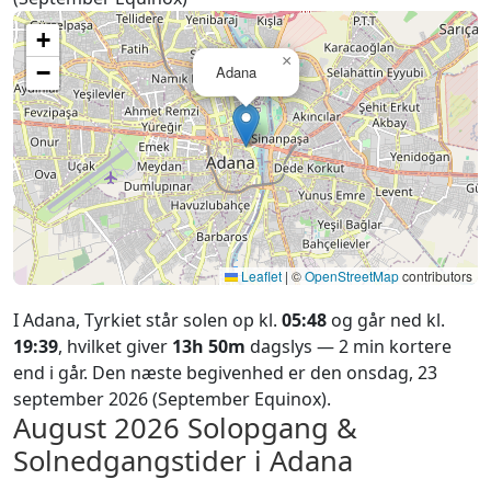
+
×
−
Adana
Leaflet
|
©
OpenStreetMap
contributors
I Adana, Tyrkiet står solen op kl.
05:48
og går ned kl.
19:39
, hvilket giver
13h 50m
dagslys — 2 min kortere
end i går. Den næste begivenhed er den onsdag, 23
september 2026 (September Equinox).
August 2026
Solopgang &
Solnedgangstider i Adana