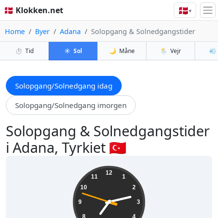
🇩🇰
🇩🇰 Klokken.net
▾
Home
Byer
Adana
Solopgang & Solnedgangstider
⏱️
Tid
☀️
Sol
🌙
Måne
🌦️
Vejr
💨
Solopgang/Solnedgang idag
Solopgang/Solnedgang imorgen
Solopgang & Solnedgangstider
i Adana, Tyrkiet 🇹🇷
19:12:49
12
11
1
10
2
9
3
8
4