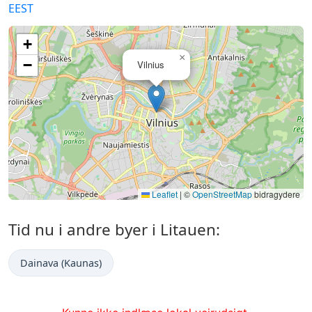
EEST
+
×
−
Vilnius
Leaflet
|
©
OpenStreetMap
bidragydere
Tid nu i andre byer i Litauen:
Dainava (Kaunas)