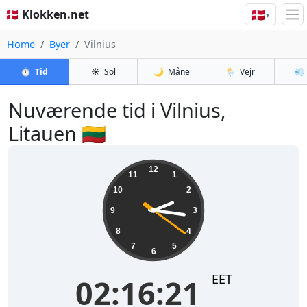
🇩🇰
🇩🇰 Klokken.net
▾
Home
Byer
Vilnius
⏱️
Tid
☀️
Sol
🌙
Måne
🌦️
Vejr
💨
Nuværende tid i Vilnius,
Litauen 🇱🇹
02:16:21
12
11
1
10
2
9
3
8
4
7
5
6
EET
02:16:21