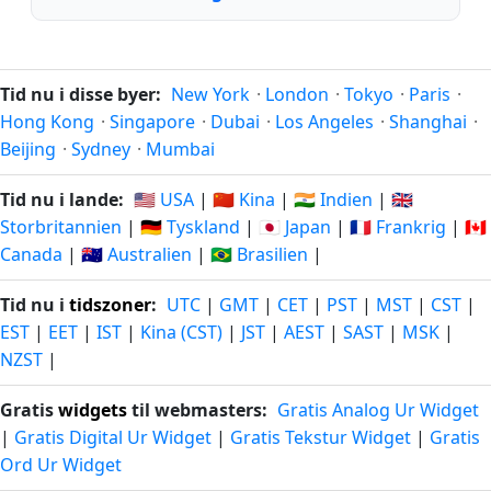
Tid nu i disse byer:
New York
·
London
·
Tokyo
·
Paris
·
Hong Kong
·
Singapore
·
Dubai
·
Los Angeles
·
Shanghai
·
Beijing
·
Sydney
·
Mumbai
Tid nu i lande:
🇺🇸 USA
|
🇨🇳 Kina
|
🇮🇳 Indien
|
🇬🇧
Storbritannien
|
🇩🇪 Tyskland
|
🇯🇵 Japan
|
🇫🇷 Frankrig
|
🇨🇦
Canada
|
🇦🇺 Australien
|
🇧🇷 Brasilien
|
Tid nu i
tidszoner
:
UTC
|
GMT
|
CET
|
PST
|
MST
|
CST
|
EST
|
EET
|
IST
|
Kina (CST)
|
JST
|
AEST
|
SAST
|
MSK
|
NZST
|
Gratis
widgets
til webmasters:
Gratis Analog Ur Widget
|
Gratis Digital Ur Widget
|
Gratis Tekstur Widget
|
Gratis
Ord Ur Widget