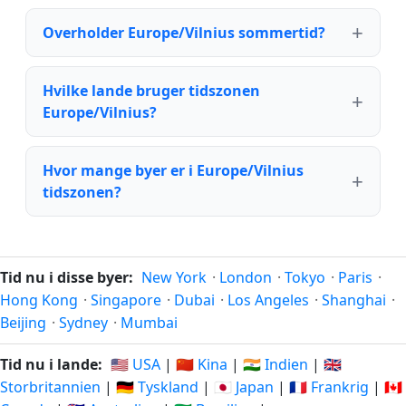
Overholder Europe/Vilnius sommertid?
Hvilke lande bruger tidszonen
Europe/Vilnius?
Hvor mange byer er i Europe/Vilnius
tidszonen?
Tid nu i disse byer:
New York
·
London
·
Tokyo
·
Paris
·
Hong Kong
·
Singapore
·
Dubai
·
Los Angeles
·
Shanghai
·
Beijing
·
Sydney
·
Mumbai
Tid nu i lande:
🇺🇸 USA
|
🇨🇳 Kina
|
🇮🇳 Indien
|
🇬🇧
Storbritannien
|
🇩🇪 Tyskland
|
🇯🇵 Japan
|
🇫🇷 Frankrig
|
🇨🇦