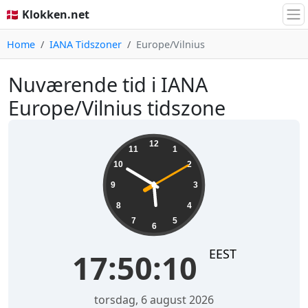
🇩🇰 Klokken.net
Home
IANA Tidszoner
Europe/Vilnius
Nuværende tid i IANA
Europe/Vilnius tidszone
17:50:10
12
11
1
10
2
9
3
8
4
7
5
6
EEST
17:50:10
torsdag, 6 august 2026