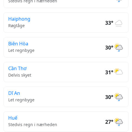
Stedvis regn i nærheden
Haiphong
33°
Røgtåge
Biên Hòa
30°
Let regnbyge
Cần Thơ
31°
Delvis skyet
Dĩ An
30°
Let regnbyge
Huế
27°
Stedvis regn i nærheden