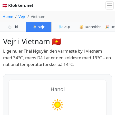
🇩🇰 Klokken.net
Home
Vejr
Vietnam
⏱️
Tid
🌦️
Vejr
🌬️
AQI
🕌
Bønnetider
🎉
He
Vejr i Vietnam 🇻🇳
Lige nu er Thái Nguyên den varmeste by i Vietnam
med 34°C, mens Đà Lạt er den koldeste med 19°C – en
national temperaturforskel på 14°C.
Hanoi