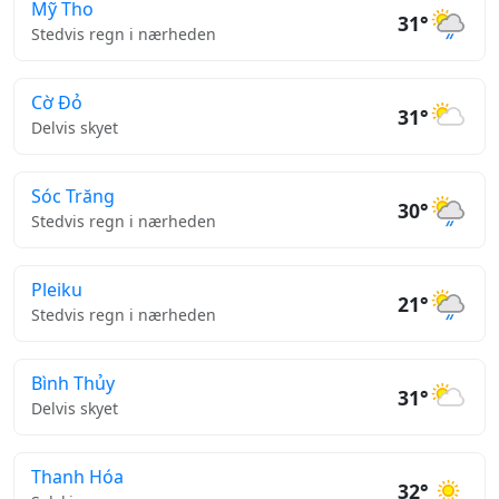
Mỹ Tho
31°
Stedvis regn i nærheden
Cờ Đỏ
31°
Delvis skyet
Sóc Trăng
30°
Stedvis regn i nærheden
Pleiku
21°
Stedvis regn i nærheden
Bình Thủy
31°
Delvis skyet
Thanh Hóa
32°