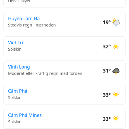
Delvis skyet
Huyện Lâm Hà
19°
Stedvis regn i nærheden
Việt Trì
32°
Solskin
Vĩnh Long
31°
Moderat eller kraftig regn med torden
Cẩm Phả
33°
Solskin
Cẩm Phả Mines
33°
Solskin