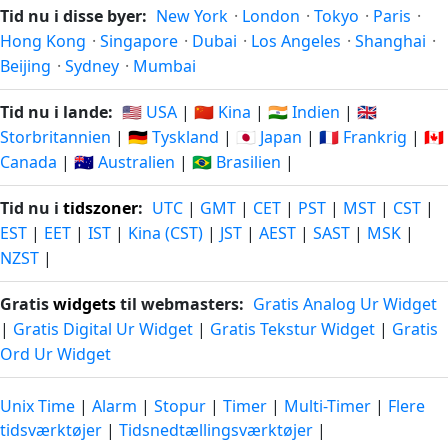
Tid nu i disse byer:
New York
·
London
·
Tokyo
·
Paris
·
Hong Kong
·
Singapore
·
Dubai
·
Los Angeles
·
Shanghai
·
Beijing
·
Sydney
·
Mumbai
Tid nu i lande:
🇺🇸 USA
|
🇨🇳 Kina
|
🇮🇳 Indien
|
🇬🇧
Storbritannien
|
🇩🇪 Tyskland
|
🇯🇵 Japan
|
🇫🇷 Frankrig
|
🇨🇦
Canada
|
🇦🇺 Australien
|
🇧🇷 Brasilien
|
Tid nu i
tidszoner
:
UTC
|
GMT
|
CET
|
PST
|
MST
|
CST
|
EST
|
EET
|
IST
|
Kina (CST)
|
JST
|
AEST
|
SAST
|
MSK
|
NZST
|
Gratis
widgets
til webmasters:
Gratis Analog Ur Widget
|
Gratis Digital Ur Widget
|
Gratis Tekstur Widget
|
Gratis
Ord Ur Widget
Unix Time
|
Alarm
|
Stopur
|
Timer
|
Multi-Timer
|
Flere
tidsværktøjer
|
Tidsnedtællingsværktøjer
|