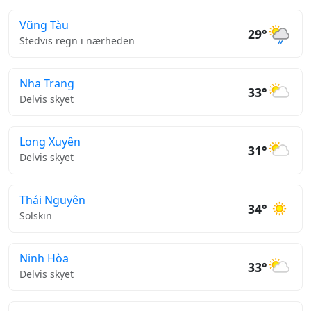
Vũng Tàu
29°
Stedvis regn i nærheden
Nha Trang
33°
Delvis skyet
Long Xuyên
31°
Delvis skyet
Thái Nguyên
34°
Solskin
Ninh Hòa
33°
Delvis skyet