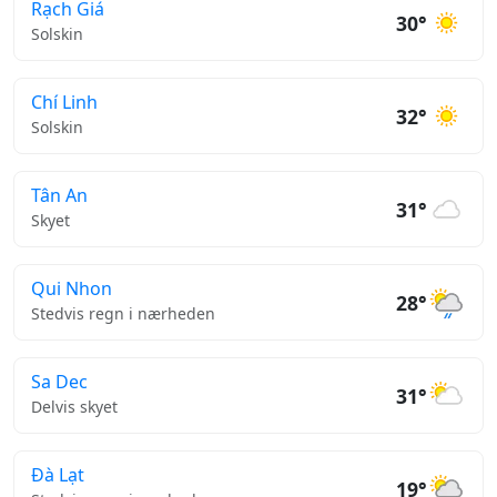
Rạch Giá
30°
Solskin
Chí Linh
32°
Solskin
Tân An
31°
Skyet
Qui Nhon
28°
Stedvis regn i nærheden
Sa Dec
31°
Delvis skyet
Đà Lạt
19°