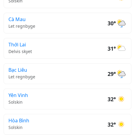
Solskin
Cà Mau
30°
Let regnbyge
Thới Lai
31°
Delvis skyet
Bạc Liêu
29°
Let regnbyge
Yên Vinh
32°
Solskin
Hòa Bình
32°
Solskin