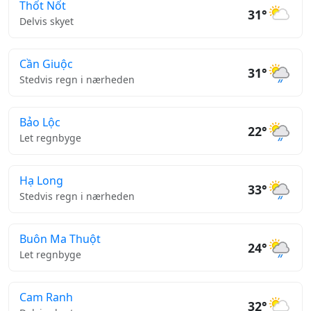
Thốt Nốt
31°
Delvis skyet
Cần Giuộc
31°
Stedvis regn i nærheden
Bảo Lộc
22°
Let regnbyge
Hạ Long
33°
Stedvis regn i nærheden
Buôn Ma Thuột
24°
Let regnbyge
Cam Ranh
32°