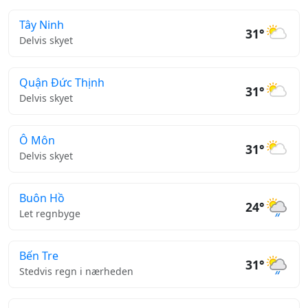
Tây Ninh
31°
Delvis skyet
Quận Đức Thịnh
31°
Delvis skyet
Ô Môn
31°
Delvis skyet
Buôn Hồ
24°
Let regnbyge
Bến Tre
31°
Stedvis regn i nærheden