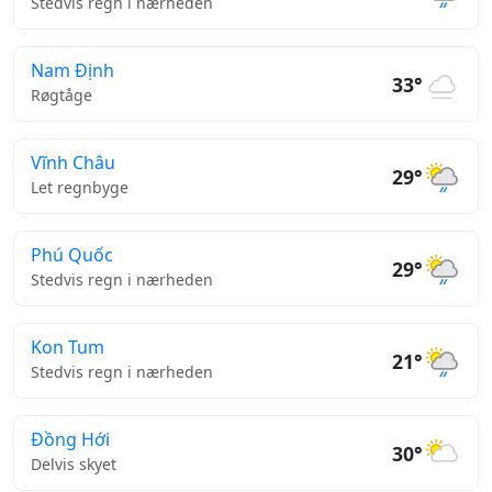
Stedvis regn i nærheden
Nam Định
33°
Røgtåge
Vĩnh Châu
29°
Let regnbyge
Phú Quốc
29°
Stedvis regn i nærheden
Kon Tum
21°
Stedvis regn i nærheden
Đồng Hới
30°
Delvis skyet