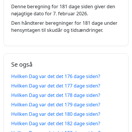
168
Denne beregning for 181 dage siden giver den
168 dage
dage
20.02.2026
22.01.2027
nøjagtige dato for 7. februar 2026.
siden
fra-
nu
Den håndterer beregninger for 181 dage under
hensyntagen til skudår og tidsændringer.
169
169 dage
dage
19.02.2026
23.01.2027
siden
fra-
nu
Se også
170
Hvilken Dag var det det 176 dage siden?
170 dage
dage
18.02.2026
24.01.2027
siden
fra-
Hvilken Dag var det det 177 dage siden?
nu
Hvilken Dag var det det 178 dage siden?
171
Hvilken Dag var det det 179 dage siden?
171 dage
dage
Hvilken Dag var det det 180 dage siden?
17.02.2026
25.01.2027
siden
fra-
Hvilken Dag var det det 182 dage siden?
nu