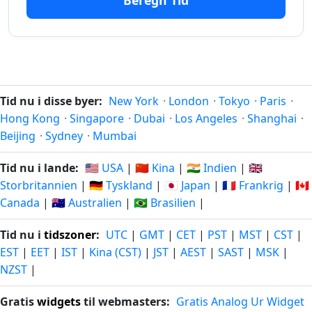
Beregn Tid
176
176 dage
dage
12.02.2026
30.01.2027
siden
fra-
nu
Tid nu i disse byer:
New York
·
London
·
Tokyo
·
Paris
·
177
Hong Kong
·
Singapore
·
Dubai
·
Los Angeles
·
Shanghai
·
177 dage
dage
11.02.2026
31.01.2027
Beijing
·
Sydney
·
Mumbai
siden
fra-
nu
Tid nu i lande:
🇺🇸 USA
|
🇨🇳 Kina
|
🇮🇳 Indien
|
🇬🇧
Storbritannien
|
🇩🇪 Tyskland
|
🇯🇵 Japan
|
🇫🇷 Frankrig
|
🇨🇦
178
Canada
|
🇦🇺 Australien
|
🇧🇷 Brasilien
|
178 dage
dage
10.02.2026
01.02.2027
siden
fra-
Tid nu i
tidszoner
:
UTC
|
GMT
|
CET
|
PST
|
MST
|
CST
|
nu
EST
|
EET
|
IST
|
Kina (CST)
|
JST
|
AEST
|
SAST
|
MSK
|
179
NZST
|
179 dage
dage
09.02.2026
02.02.2027
siden
fra-
Gratis
widgets
til webmasters:
Gratis Analog Ur Widget