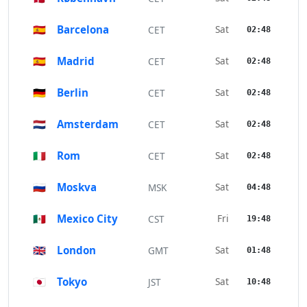
🇪🇸
Barcelona
Sat
CET
02:48
🇪🇸
Madrid
Sat
CET
02:48
🇩🇪
Berlin
Sat
CET
02:48
🇳🇱
Amsterdam
Sat
CET
02:48
🇮🇹
Rom
Sat
CET
02:48
🇷🇺
Moskva
Sat
MSK
04:48
🇲🇽
Mexico City
Fri
CST
19:48
🇬🇧
London
Sat
GMT
01:48
🇯🇵
Tokyo
Sat
JST
10:48