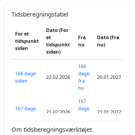
Tidsberegningstabel
Dato (For
For et
et
Fra
Dato (Fra
tidspunkt
tidspunkt
nu
nu)
siden
siden)
166
166 dage
dage
22.02.2026
20.01.2027
siden
fra-
nu
167
167 dage
dage
21.02.2026
21.01.2027
siden
fra-
nu
Om tidsberegningsværktøjet