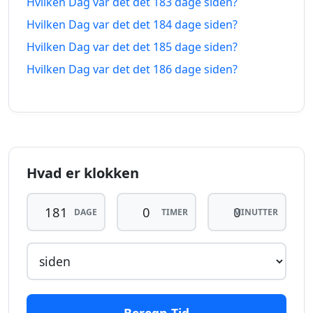
Hvilken Dag var det det 183 dage siden?
172
Hvilken Dag var det det 184 dage siden?
172 dage
dage
16.02.2026
26.01.2027
Hvilken Dag var det det 185 dage siden?
siden
fra-
nu
Hvilken Dag var det det 186 dage siden?
173
173 dage
dage
15.02.2026
27.01.2027
siden
fra-
nu
Hvad er klokken
174
174 dage
dage
14.02.2026
28.01.2027
siden
fra-
DAGE
TIMER
MINUTTER
nu
175
175 dage
dage
13.02.2026
29.01.2027
siden
fra-
nu