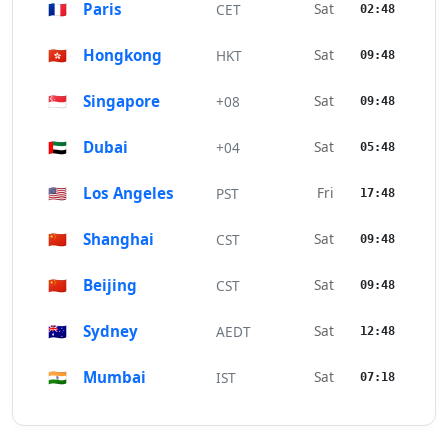
🇫🇷
Paris
Sat
CET
02:48
🇭🇰
Hongkong
Sat
HKT
09:48
🇸🇬
Singapore
Sat
+08
09:48
🇦🇪
Dubai
Sat
+04
05:48
🇺🇸
Los Angeles
Fri
PST
17:48
🇨🇳
Shanghai
Sat
CST
09:48
🇨🇳
Beijing
Sat
CST
09:48
🇦🇺
Sydney
Sat
AEDT
12:48
🇮🇳
Mumbai
Sat
IST
07:18