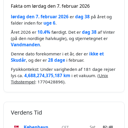
Fakta om lørdag den 7. februar 2026
lørdag den 7. februar 2026
er
dag 38
på året og
falder inden for
uge 6
.
Året 2026 er
10.4%
færdigt. Det er
dag 38
af Vinter
(på den nordlige halvkugle), og stjernetegnet er
Vandmanden
.
Denne dato forekommer i et år, der er
ikke et
Skudår
, og der er
28 dage
i februar.
Fysikkontekst: Under varigheden af 181 dage rejser
lys ca.
4,688,274,375,187 km
i et vakuum. (
Unix
Tidsstempel
: 1770428896).
Verdens Tid
🇩🇰
København
Sat
CET
02:48