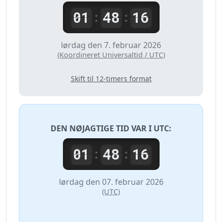
01
48
16
:
:
lørdag den 7. februar 2026
(Koordineret Universaltid / UTC)
Skift til 12-timers format
DEN NØJAGTIGE TID VAR I
UTC
:
01
48
16
:
:
lørdag den 07. februar 2026
(UTC)