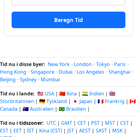
160 dage
dage
27.02.2026
13.01.2027
siden
fra-
nu
Beregn Tid
161
161 dage
dage
26.02.2026
14.01.2027
siden
fra-
nu
Tid nu i disse byer:
New York
·
London
·
Tokyo
·
Paris
·
162
Hong Kong
·
Singapore
·
Dubai
·
Los Angeles
·
Shanghai
·
162 dage
dage
25.02.2026
15.01.2027
Beijing
·
Sydney
·
Mumbai
siden
fra-
nu
Tid nu i lande:
🇺🇸 USA
|
🇨🇳 Kina
|
🇮🇳 Indien
|
🇬🇧
Storbritannien
|
🇩🇪 Tyskland
|
🇯🇵 Japan
|
🇫🇷 Frankrig
|
🇨🇦
163
Canada
|
🇦🇺 Australien
|
🇧🇷 Brasilien
|
163 dage
dage
24.02.2026
16.01.2027
siden
fra-
Tid nu i
tidszoner
:
UTC
|
GMT
|
CET
|
PST
|
MST
|
CST
|
nu
EST
|
EET
|
IST
|
Kina (CST)
|
JST
|
AEST
|
SAST
|
MSK
|