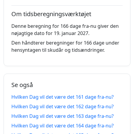
siden
fra-
nu
Om tidsberegningsværktøjet
153
Denne beregning for 166 dage fra-nu giver den
153 dage
dage
06.03.2026
06.01.2027
nøjagtige dato for 19. januar 2027.
siden
fra-
nu
Den håndterer beregninger for 166 dage under
hensyntagen til skudår og tidsændringer.
154
154 dage
dage
05.03.2026
07.01.2027
siden
fra-
nu
Se også
155
Hvilken Dag vil det være det 161 dage fra-nu?
155 dage
dage
04.03.2026
08.01.2027
siden
fra-
Hvilken Dag vil det være det 162 dage fra-nu?
nu
Hvilken Dag vil det være det 163 dage fra-nu?
156
Hvilken Dag vil det være det 164 dage fra-nu?
156 dage
dage