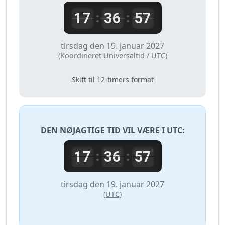
17
36
57
:
:
tirsdag den 19. januar 2027
(Koordineret Universaltid / UTC)
Skift til 12-timers format
DEN NØJAGTIGE TID VIL VÆRE I
UTC
:
17
36
57
:
:
tirsdag den 19. januar 2027
(UTC)