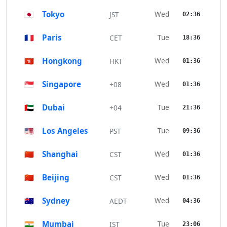
🇯🇵
Tokyo
Wed
JST
02:36
🇫🇷
Paris
Tue
CET
18:36
🇭🇰
Hongkong
Wed
HKT
01:36
🇸🇬
Singapore
Wed
+08
01:36
🇦🇪
Dubai
Tue
+04
21:36
🇺🇸
Los Angeles
Tue
PST
09:36
🇨🇳
Shanghai
Wed
CST
01:36
🇨🇳
Beijing
Wed
CST
01:36
🇦🇺
Sydney
Wed
AEDT
04:36
🇮🇳
Mumbai
Tue
IST
23:06