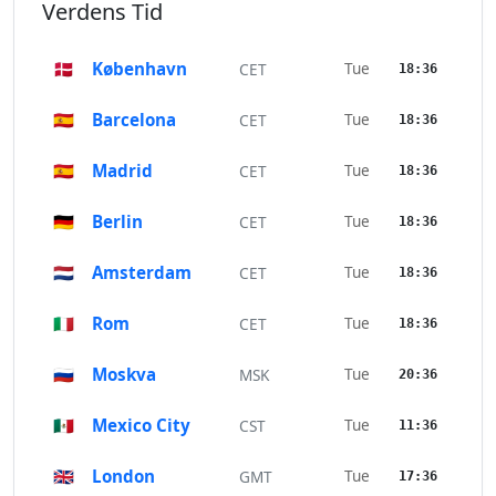
Verdens Tid
🇩🇰
København
Tue
CET
18:36
🇪🇸
Barcelona
Tue
CET
18:36
🇪🇸
Madrid
Tue
CET
18:36
🇩🇪
Berlin
Tue
CET
18:36
🇳🇱
Amsterdam
Tue
CET
18:36
🇮🇹
Rom
Tue
CET
18:36
🇷🇺
Moskva
Tue
MSK
20:36
🇲🇽
Mexico City
Tue
CST
11:36
🇬🇧
London
Tue
GMT
17:36