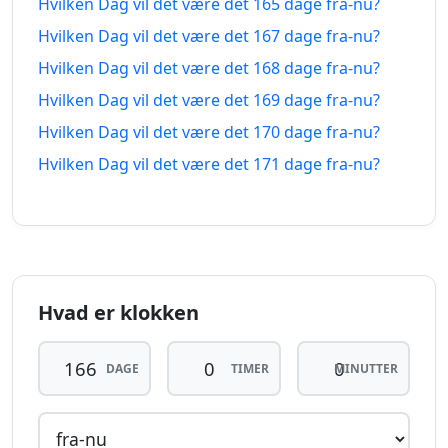
Hvilken Dag vil det være det 165 dage fra-nu?
03.03.2026
09.01.2027
siden
fra-
Hvilken Dag vil det være det 167 dage fra-nu?
nu
Hvilken Dag vil det være det 168 dage fra-nu?
157
Hvilken Dag vil det være det 169 dage fra-nu?
157 dage
dage
02.03.2026
10.01.2027
Hvilken Dag vil det være det 170 dage fra-nu?
siden
fra-
nu
Hvilken Dag vil det være det 171 dage fra-nu?
158
158 dage
dage
01.03.2026
11.01.2027
siden
fra-
nu
Hvad er klokken
159
159 dage
dage
28.02.2026
12.01.2027
siden
fra-
DAGE
TIMER
MINUTTER
nu
160