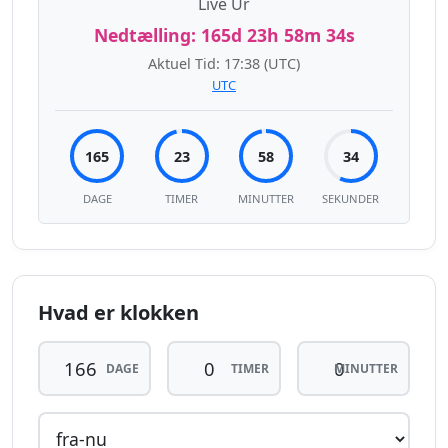
Live Ur
Nedtælling:
165d 23h 58m 33s
Aktuel Tid:
17:38
(UTC)
UTC
165
23
58
33
DAGE
TIMER
MINUTTER
SEKUNDER
Hvad er klokken
DAGE
TIMER
MINUTTER