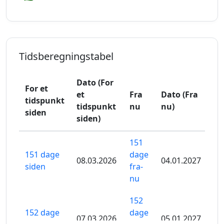
Tidsberegningstabel
Dato (For
For et
et
Fra
Dato (Fra
tidspunkt
tidspunkt
nu
nu)
siden
siden)
151
151 dage
dage
08.03.2026
04.01.2027
siden
fra-
nu
152
152 dage
dage
07.03.2026
05.01.2027