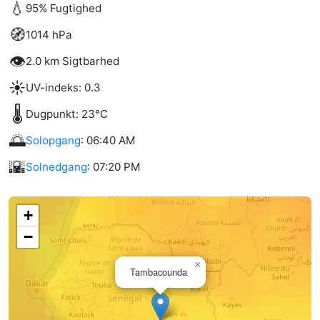
💧
95% Fugtighed
🧭
1014 hPa
👁️
2.0 km Sigtbarhed
☀️
UV-indeks: 0.3
🌡️
Dugpunkt: 23°C
🌅
Solopgang
: 06:40 AM
🌇
Solnedgang
: 07:20 PM
+
−
×
Tambacounda