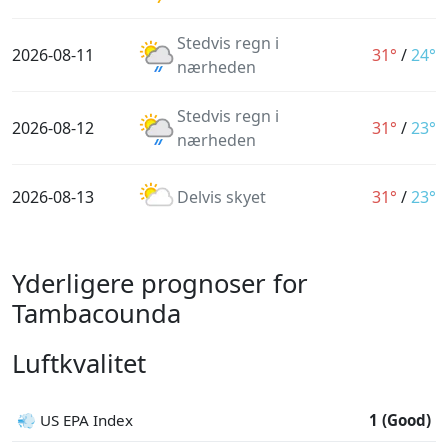
Stedvis regn i
2026-08-11
31°
/
24°
nærheden
Stedvis regn i
2026-08-12
31°
/
23°
nærheden
2026-08-13
Delvis skyet
31°
/
23°
Yderligere prognoser for
Tambacounda
Luftkvalitet
💨 US EPA Index
1 (Good)