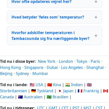
Hvor ofte opdateres vejret her?
Hvad betyder 'føles som' temperatur?
Hvorfor adskiller temperaturen i
Tambacounda sig fra nærliggende byer?
Tid nu i disse byer:
New York
·
London
·
Tokyo
·
Paris
·
Hong Kong
·
Singapore
·
Dubai
·
Los Angeles
·
Shanghai
·
Beijing
·
Sydney
·
Mumbai
Tid nu i lande:
🇺🇸 USA
|
🇨🇳 Kina
|
🇮🇳 Indien
|
🇬🇧
Storbritannien
|
🇩🇪 Tyskland
|
🇯🇵 Japan
|
🇫🇷 Frankrig
|
🇨🇦
Canada
|
🇦🇺 Australien
|
🇧🇷 Brasilien
|
Tid nu i
tidszoner
:
UTC
|
GMT
|
CET
|
PST
|
MST
|
CST
|