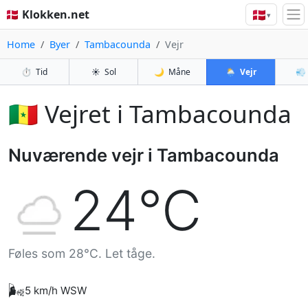
🇩🇰
🇩🇰 Klokken.net
▾
Home
Byer
Tambacounda
Vejr
⏱️
Tid
☀️
Sol
🌙
Måne
🌦️
Vejr
💨
🇸🇳 Vejret i Tambacounda
Nuværende vejr i Tambacounda
24°C
Føles som 28°C. Let tåge.
🌬️
5 km/h WSW