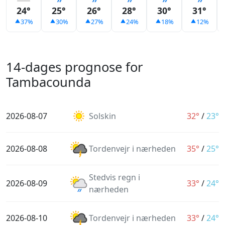
24°
25°
26°
28°
30°
31°
37%
30%
27%
24%
18%
12%
14-dages prognose for
Tambacounda
2026-08-07
Solskin
32°
/
23°
2026-08-08
Tordenvejr i nærheden
35°
/
25°
Stedvis regn i
2026-08-09
33°
/
24°
nærheden
2026-08-10
Tordenvejr i nærheden
33°
/
24°