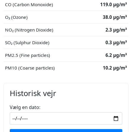
CO (Carbon Monoxide)
119.0 μg/m³
O₃ (Ozone)
38.0 μg/m³
NO₂ (Nitrogen Dioxide)
2.3 μg/m³
SO₂ (Sulphur Dioxide)
0.3 μg/m³
PM2.5 (Fine particles)
6.2 μg/m³
PM10 (Coarse particles)
10.2 μg/m³
Historisk vejr
Vælg en dato: