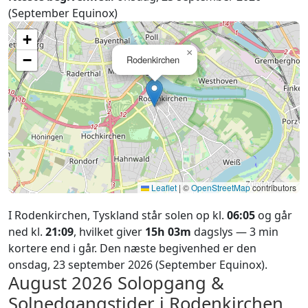
(September Equinox)
+
×
−
Rodenkirchen
Leaflet
|
©
OpenStreetMap
contributors
I Rodenkirchen, Tyskland står solen op kl.
06:05
og går
ned kl.
21:09
, hvilket giver
15h 03m
dagslys — 3 min
kortere end i går. Den næste begivenhed er den
onsdag, 23 september 2026 (September Equinox).
August 2026
Solopgang &
Solnedgangstider i Rodenkirchen