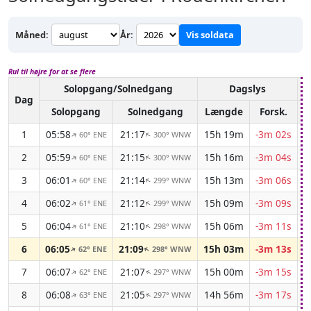
Måned:
År:
Vis soldata
Rul til højre for at se flere
Solopgang/Solnedgang
Dagslys
A
Dag
Solopgang
Solnedgang
Længde
Forsk.
1
05:58
21:17
15h 19m
-3m 02s
60° ENE
300° WNW
↑
↑
2
05:59
21:15
15h 16m
-3m 04s
60° ENE
300° WNW
↑
↑
3
06:01
21:14
15h 13m
-3m 06s
60° ENE
299° WNW
↑
↑
4
06:02
21:12
15h 09m
-3m 09s
61° ENE
299° WNW
↑
↑
5
06:04
21:10
15h 06m
-3m 11s
61° ENE
298° WNW
↑
↑
6
06:05
21:09
15h 03m
-3m 13s
62° ENE
298° WNW
↑
↑
7
06:07
21:07
15h 00m
-3m 15s
62° ENE
297° WNW
↑
↑
8
06:08
21:05
14h 56m
-3m 17s
63° ENE
297° WNW
↑
↑