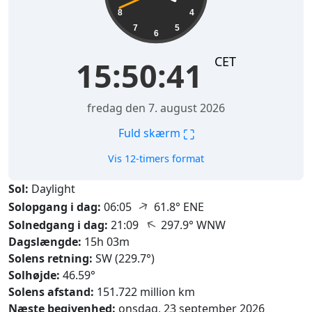
8
4
7
5
6
CET
15:50:42
fredag den 7. august 2026
⛶
Fuld skærm
Vis 12-timers format
Sol:
Daylight
↑
Solopgang i dag:
06:05
61.8° ENE
↑
Solnedgang i dag:
21:09
297.9° WNW
Dagslængde:
15h 03m
Solens retning:
SW (229.7°)
Solhøjde:
46.59°
Solens afstand:
151.722 million km
Næste begivenhed:
onsdag, 23 september 2026