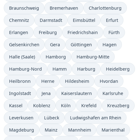
Braunschweig
Bremerhaven
Charlottenburg
Chemnitz
Darmstadt
Eimsbüttel
Erfurt
Erlangen
Freiburg
Friedrichshain
Fürth
Gelsenkirchen
Gera
Göttingen
Hagen
Halle (Saale)
Hamborg
Hamburg-Mitte
Hamburg-Nord
Hamm
Harburg
Heidelberg
Heilbronn
Herne
Hildesheim
Hvordan
Ingolstadt
Jena
Kaiserslautern
Karlsruhe
Kassel
Koblenz
Köln
Krefeld
Kreuzberg
Leverkusen
Lübeck
Ludwigshafen am Rhein
Magdeburg
Mainz
Mannheim
Marienthal