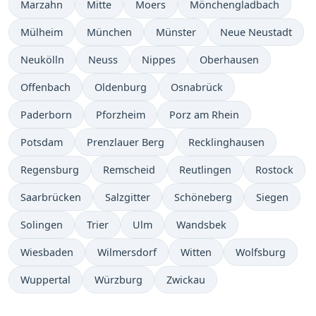
Marzahn
Mitte
Moers
Mönchengladbach
Mülheim
München
Münster
Neue Neustadt
Neukölln
Neuss
Nippes
Oberhausen
Offenbach
Oldenburg
Osnabrück
Paderborn
Pforzheim
Porz am Rhein
Potsdam
Prenzlauer Berg
Recklinghausen
Regensburg
Remscheid
Reutlingen
Rostock
Saarbrücken
Salzgitter
Schöneberg
Siegen
Solingen
Trier
Ulm
Wandsbek
Wiesbaden
Wilmersdorf
Witten
Wolfsburg
Wuppertal
Würzburg
Zwickau