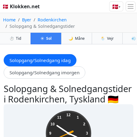
🇩🇰
🇩🇰 Klokken.net
▾
Home
Byer
Rodenkirchen
Solopgang & Solnedgangstider
⏱️
Tid
☀️
Sol
🌙
Måne
🌦️
Vejr
💨
Solopgang/Solnedgang idag
Solopgang/Solnedgang imorgen
Solopgang & Solnedgangstider
i Rodenkirchen, Tyskland 🇩🇪
15:50:42
12
11
1
10
2
9
3