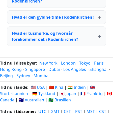
Rodenkirchen?
Hvad er den gyldne time i Rodenkirchen?
Hvad er tusmørke, og hvornår
forekommer det i Rodenkirchen?
Tid nu i disse byer:
New York
·
London
·
Tokyo
·
Paris
·
Hong Kong
·
Singapore
·
Dubai
·
Los Angeles
·
Shanghai
·
Beijing
·
Sydney
·
Mumbai
Tid nu i lande:
🇺🇸 USA
|
🇨🇳 Kina
|
🇮🇳 Indien
|
🇬🇧
Storbritannien
|
🇩🇪 Tyskland
|
🇯🇵 Japan
|
🇫🇷 Frankrig
|
🇨🇦
Canada
|
🇦🇺 Australien
|
🇧🇷 Brasilien
|
Tid nu i
tidszoner
:
UTC
|
GMT
|
CET
|
PST
|
MST
|
CST
|