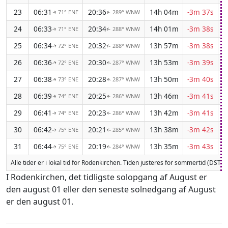
23
06:31
20:36
14h 04m
-3m 37s
71° ENE
289° WNW
↑
↑
24
06:33
20:34
14h 01m
-3m 38s
71° ENE
288° WNW
↑
↑
25
06:34
20:32
13h 57m
-3m 38s
72° ENE
288° WNW
↑
↑
26
06:36
20:30
13h 53m
-3m 39s
72° ENE
287° WNW
↑
↑
27
06:38
20:28
13h 50m
-3m 40s
73° ENE
287° WNW
↑
↑
28
06:39
20:25
13h 46m
-3m 41s
74° ENE
286° WNW
↑
↑
29
06:41
20:23
13h 42m
-3m 41s
74° ENE
286° WNW
↑
↑
30
06:42
20:21
13h 38m
-3m 42s
75° ENE
285° WNW
↑
↑
31
06:44
20:19
13h 35m
-3m 43s
75° ENE
284° WNW
↑
↑
Alle tider er i lokal tid for Rodenkirchen. Tiden justeres for sommertid (DST)
I Rodenkirchen, det tidligste solopgang af August er
den august 01 eller den seneste solnedgang af August
er den august 01.