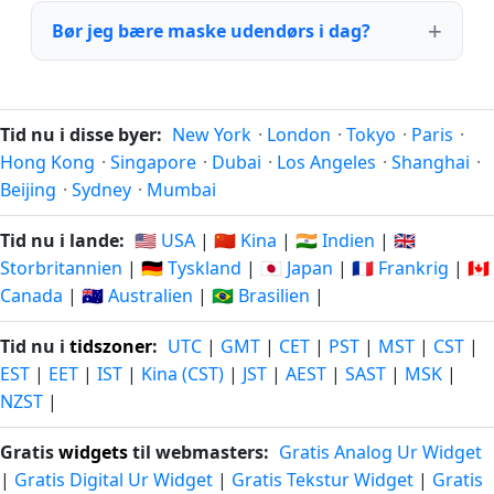
Bør jeg bære maske udendørs i dag?
Tid nu i disse byer:
New York
·
London
·
Tokyo
·
Paris
·
Hong Kong
·
Singapore
·
Dubai
·
Los Angeles
·
Shanghai
·
Beijing
·
Sydney
·
Mumbai
Tid nu i lande:
🇺🇸 USA
|
🇨🇳 Kina
|
🇮🇳 Indien
|
🇬🇧
Storbritannien
|
🇩🇪 Tyskland
|
🇯🇵 Japan
|
🇫🇷 Frankrig
|
🇨🇦
Canada
|
🇦🇺 Australien
|
🇧🇷 Brasilien
|
Tid nu i
tidszoner
:
UTC
|
GMT
|
CET
|
PST
|
MST
|
CST
|
EST
|
EET
|
IST
|
Kina (CST)
|
JST
|
AEST
|
SAST
|
MSK
|
NZST
|
Gratis
widgets
til webmasters:
Gratis Analog Ur Widget
|
Gratis Digital Ur Widget
|
Gratis Tekstur Widget
|
Gratis