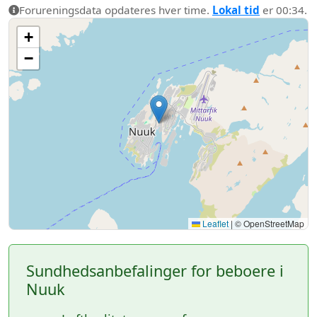
Forureningsdata opdateres hver time.
Lokal tid
er 00:34.
+
−
Leaflet
|
© OpenStreetMap
Sundhedsanbefalinger for beboere i
Nuuk