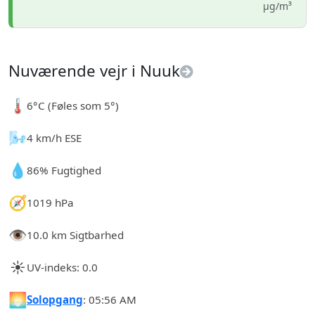
µg/m³
Nuværende vejr i Nuuk
🌡️
6°C (Føles som 5°)
🌬️
4 km/h ESE
💧
86% Fugtighed
🧭
1019 hPa
👁️
10.0 km Sigtbarhed
☀️
UV-indeks: 0.0
🌅
Solopgang
: 05:56 AM