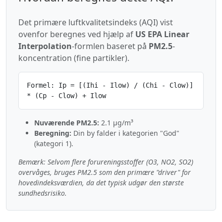
Det primære luftkvalitetsindeks (AQI) vist
ovenfor beregnes ved hjælp af
US EPA Linear
Interpolation
-formlen baseret på
PM2.5
-
koncentration (fine partikler).
Formel: Ip = [(Ihi - Ilow) / (Chi - Clow)]
* (Cp - Clow) + Ilow
Nuværende PM2.5:
2.1 µg/m³
Beregning:
Din by falder i kategorien "God"
(kategori 1).
Bemærk: Selvom flere forureningsstoffer (O3, NO2, SO2)
overvåges, bruges PM2.5 som den primære "driver" for
hovedindeksværdien, da det typisk udgør den største
sundhedsrisiko.