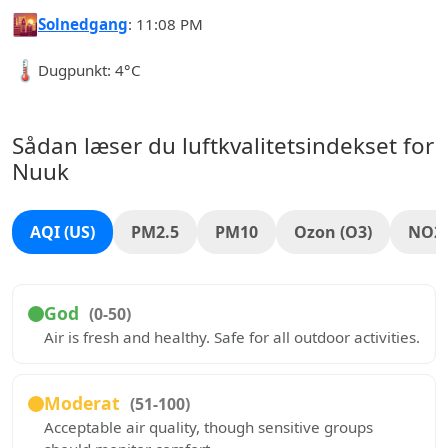
🌇
Solnedgang
: 11:08 PM
🌡️
Dugpunkt: 4°C
Sådan læser du luftkvalitetsindekset for
Nuuk
AQI (US)
PM2.5
PM10
Ozon (O3)
NO2
God
(0-50)
Air is fresh and healthy. Safe for all outdoor activities.
Moderat
(51-100)
Acceptable air quality, though sensitive groups