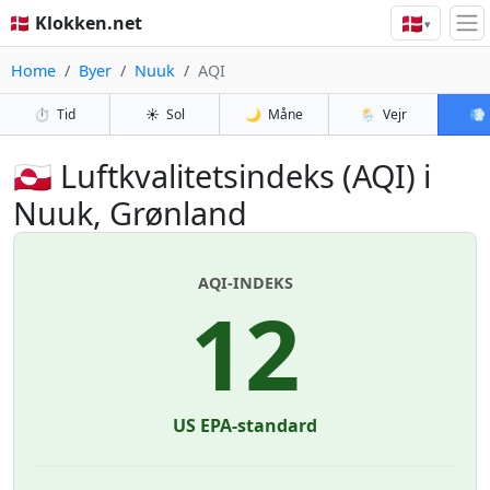
🇩🇰
🇩🇰 Klokken.net
▾
Home
Byer
Nuuk
AQI
⏱️
Tid
☀️
Sol
🌙
Måne
🌦️
Vejr
💨
🇬🇱 Luftkvalitetsindeks (AQI) i
Nuuk, Grønland
AQI-INDEKS
12
US EPA-standard