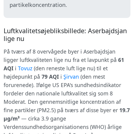
partikelkoncentration.
Luftkvalitetsøjebliksbillede: Aserbajdsjan
lige nu
På tværs af 8 overvågede byer i Aserbajdsjan
ligger luftkvaliteten lige nu fra et lavpunkt på
61
AQI
i
Tovuz
(den reneste luft lige nu) til et
højdepunkt på
79 AQI
i
Şirvan
(den mest
forurenede). Ifølge US EPA's sundhedsindikator
fordeler den nationale luftkvalitet sig som 8
Moderat. Den gennemsnitlige koncentration af
fine partikler (PM2.5) på tværs af disse byer er
19.7
µg/m³
— cirka 3.9 gange
Verdenssundhedsorganisationens (WHO) årlige