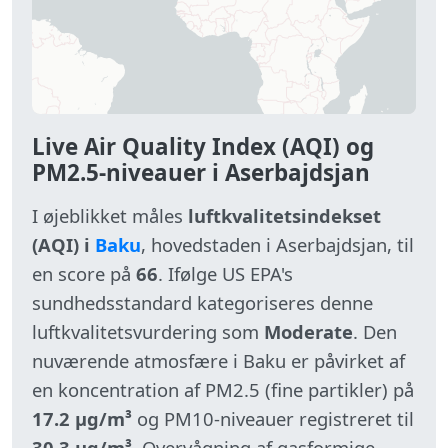
Live Air Quality Index (AQI) og
PM2.5-niveauer i Aserbajdsjan
I øjeblikket måles
luftkvalitetsindekset
(AQI) i
Baku
, hovedstaden i Aserbajdsjan, til
en score på
66
. Ifølge US EPA's
sundhedsstandard kategoriseres denne
luftkvalitetsvurdering som
Moderate
. Den
nuværende atmosfære i Baku er påvirket af
en koncentration af PM2.5 (fine partikler) på
17.2 µg/m³
og PM10-niveauer registreret til
30.3 µg/m³
. Overvågning af gasformige