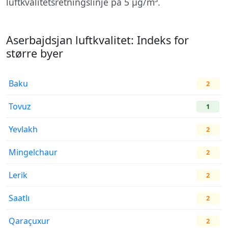
luftkvalitetsretningslinje på 5 µg/m³.
Aserbajdsjan luftkvalitet: Indeks for
større byer
Baku
2
Tovuz
1
Yevlakh
2
Mingelchaur
2
Lerik
2
Saatlı
2
Qaraçuxur
2