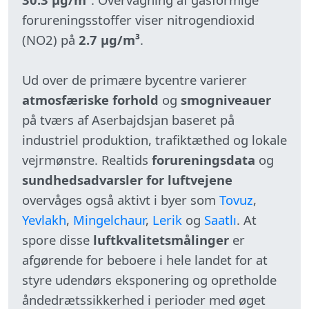
forureningsstoffer viser nitrogendioxid
(NO2) på
2.7 µg/m³
.
Ud over de primære bycentre varierer
atmosfæriske forhold
og
smogniveauer
på tværs af Aserbajdsjan baseret på
industriel produktion, trafiktæthed og lokale
vejrmønstre. Realtids
forureningsdata
og
sundhedsadvarsler for luftvejene
overvåges også aktivt i byer som
Tovuz
,
Yevlakh
,
Mingelchaur
,
Lerik
og
Saatlı
. At
spore disse
luftkvalitetsmålinger
er
afgørende for beboere i hele landet for at
styre udendørs eksponering og opretholde
åndedrætssikkerhed i perioder med øget