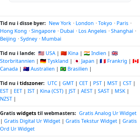
Tid nu i disse byer:
New York
·
London
·
Tokyo
·
Paris
·
Hong Kong
·
Singapore
·
Dubai
·
Los Angeles
·
Shanghai
·
Beijing
·
Sydney
·
Mumbai
Tid nu i lande:
🇺🇸 USA
|
🇨🇳 Kina
|
🇮🇳 Indien
|
🇬🇧
Storbritannien
|
🇩🇪 Tyskland
|
🇯🇵 Japan
|
🇫🇷 Frankrig
|
🇨🇦
Canada
|
🇦🇺 Australien
|
🇧🇷 Brasilien
|
Tid nu i
tidszoner
:
UTC
|
GMT
|
CET
|
PST
|
MST
|
CST
|
EST
|
EET
|
IST
|
Kina (CST)
|
JST
|
AEST
|
SAST
|
MSK
|
NZST
|
Gratis
widgets
til webmasters:
Gratis Analog Ur Widget
|
Gratis Digital Ur Widget
|
Gratis Tekstur Widget
|
Gratis
Ord Ur Widget