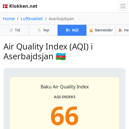
🇩🇰 Klokken.net
Home
Luftkvalitet
Aserbajdsjan
⏱️
Tid
🌦️
Vejr
🌬️
AQI
🕌
Bønnetider
🎉
He
Air Quality Index (AQI) i
Aserbajdsjan 🇦🇿
Baku Air Quality Index
AQI-INDEKS
66