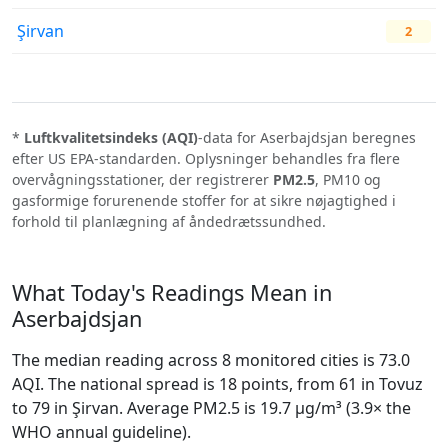
Şirvan
2
*
Luftkvalitetsindeks (AQI)
-data for Aserbajdsjan beregnes
efter US EPA-standarden. Oplysninger behandles fra flere
overvågningsstationer, der registrerer
PM2.5
, PM10 og
gasformige forurenende stoffer for at sikre nøjagtighed i
forhold til planlægning af åndedrætssundhed.
What Today's Readings Mean in
Aserbajdsjan
The median reading across 8 monitored cities is 73.0
AQI. The national spread is 18 points, from 61 in Tovuz
to 79 in Şirvan. Average PM2.5 is 19.7 µg/m³ (3.9× the
WHO annual guideline).