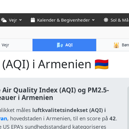
Vejr
Kalender & Begivenheder
Sol & M
🌬️
🕌
Vejr
AQI
Bøn
 (AQI) i Armenien 🇦🇲
e Air Quality Index (AQI) og PM2.5-
eauer i Armenien
blikket måles
luftkvalitetsindekset (AQI) i
van
, hovedstaden i Armenien, til en score på
42
.
ge US EPA's sundhedsstandard kategoriseres