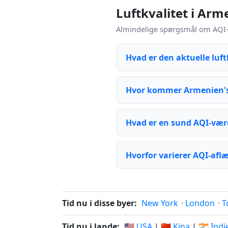
Luftkvalitet i Ar
Almindelige spørgsmål om AQI-n
Hvad er den aktuelle luft
Hvor kommer Armenien's
Hvad er en sund AQI-vær
Hvorfor varierer AQI-afl
Tid nu i disse byer:
New York
·
London
·
T
Tid nu i lande:
🇺🇸 USA
|
🇨🇳 Kina
|
🇮🇳 Ind