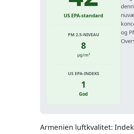
denn
nuvæ
US EPA-standard
konce
og P
PM 2.5-NIVEAU
Over
8
µg/m³
US EPA-INDEKS
1
God
Armenien luftkvalitet: Indek