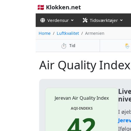
🇩🇰 Klokken.net
Verdensur
Tidsværktøjer
Home
Luftkvalitet
Armenien
⏱️
🌦️
Tid
Air Quality Index
Liv
niv
Jerevan Air Quality Index
AQI-INDEKS
I øje
42
Jere
Iføl