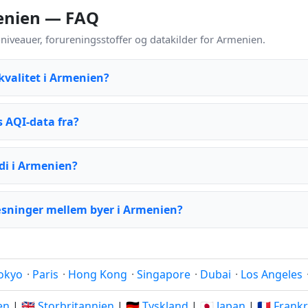
menien — FAQ
iveauer, forureningsstoffer og datakilder for Armenien.
kvalitet i Armenien?
 AQI-data fra?
di i Armenien?
æsninger mellem byer i Armenien?
okyo
·
Paris
·
Hong Kong
·
Singapore
·
Dubai
·
Los Angeles
ien
|
🇬🇧 Storbritannien
|
🇩🇪 Tyskland
|
🇯🇵 Japan
|
🇫🇷 Frank