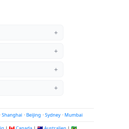
·
Shanghai
·
Beijing
·
Sydney
·
Mumbai
rig
|
🇨🇦 Canada
|
🇦🇺 Australien
|
🇧🇷