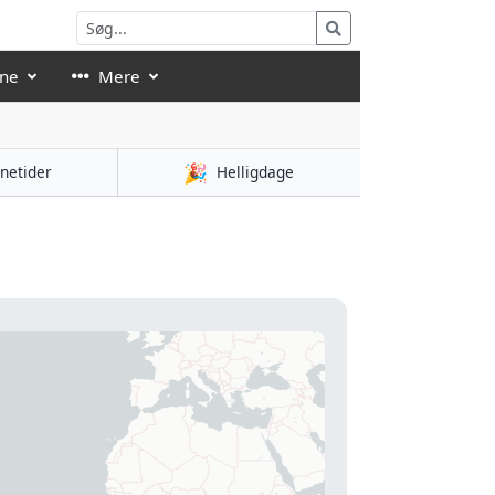
åne
Mere
🎉
netider
Helligdage