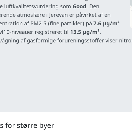
e luftkvalitetsvurdering som
Good
. Den
rende atmosfære i Jerevan er påvirket af en
ntration af PM2.5 (fine partikler) på
7.6 µg/m³
M10-niveauer registreret til
13.5 µg/m³
.
vågning af gasformige forureningsstoffer viser nit
s for større byer