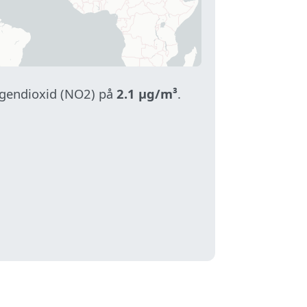
rogendioxid (NO2) på
2.1 µg/m³
.