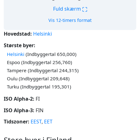
⛶
Fuld skærm
Vis 12-timers format
Hovedstad:
Helsinki
Største byer:
Helsinki
(Indbyggertal 650,000)
Espoo (Indbyggertal 256,760)
Tampere (Indbyggertal 244,315)
Oulu (Indbyggertal 209,648)
Turku (Indbyggertal 195,301)
ISO Alpha-2:
FI
ISO Alpha-3:
FIN
Tidszoner:
EEST
,
EET
Store byer i Finland