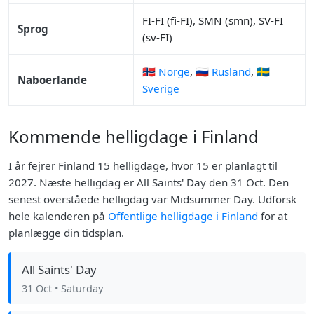
FI-FI (fi-FI), SMN (smn), SV-FI
Sprog
(sv-FI)
🇳🇴 Norge
,
🇷🇺 Rusland
,
🇸🇪
Naboerlande
Sverige
Kommende helligdage i Finland
I år fejrer Finland 15 helligdage, hvor 15 er planlagt til
2027. Næste helligdag er All Saints' Day den 31 Oct. Den
senest overståede helligdag var Midsummer Day. Udforsk
hele kalenderen på
Offentlige helligdage i Finland
for at
planlægge din tidsplan.
All Saints' Day
31 Oct
• Saturday