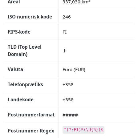
Areal
337,030 km²
ISO numerisk kode
246
FIPS-kode
FI
TLD (Top Level
.fi
Domain)
Valuta
Euro (EUR)
Telefonpræfiks
+358
Landekode
+358
Postnummerformat
#####
^(?:FI)*(\d{5})$
Postnummer Regex