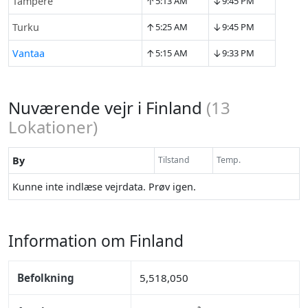
↑
↓
Tampere
5:13 AM
9:45 PM
↑
↓
Turku
5:25 AM
9:45 PM
↑
↓
Vantaa
5:15 AM
9:33 PM
Nuværende vejr i Finland
(
13
Lokationer)
By
Tilstand
Temp.
Kunne inte indlæse vejrdata. Prøv igen.
Information om Finland
Befolkning
5,518,050