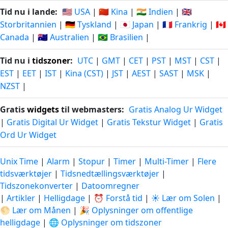
Tid nu i lande:
🇺🇸 USA
|
🇨🇳 Kina
|
🇮🇳 Indien
|
🇬🇧
Storbritannien
|
🇩🇪 Tyskland
|
🇯🇵 Japan
|
🇫🇷 Frankrig
|
🇨🇦
Canada
|
🇦🇺 Australien
|
🇧🇷 Brasilien
|
Tid nu i
tidszoner
:
UTC
|
GMT
|
CET
|
PST
|
MST
|
CST
|
EST
|
EET
|
IST
|
Kina (CST)
|
JST
|
AEST
|
SAST
|
MSK
|
NZST
|
Gratis
widgets
til webmasters:
Gratis Analog Ur Widget
|
Gratis Digital Ur Widget
|
Gratis Tekstur Widget
|
Gratis
Ord Ur Widget
Unix Time
|
Alarm
|
Stopur
|
Timer
|
Multi-Timer
|
Flere
tidsværktøjer
|
Tidsnedtællingsværktøjer
|
Tidszonekonverter
|
Datoomregner
|
Artikler
|
Helligdage
|
⏰ Forstå tid
|
☀️ Lær om Solen
|
🌕 Lær om Månen
|
🎉 Oplysninger om offentlige
helligdage
|
🌐 Oplysninger om tidszoner