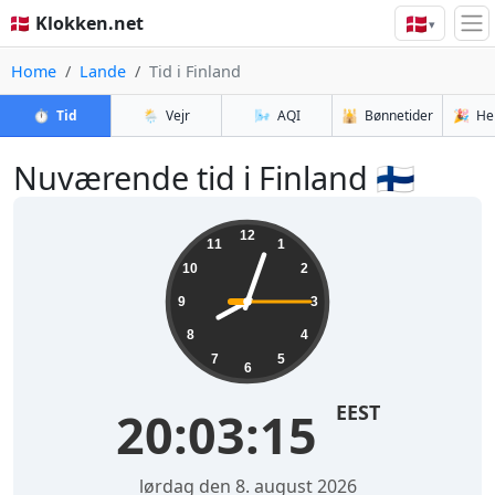
🇩🇰
🇩🇰 Klokken.net
▾
Home
Lande
Tid i Finland
⏱️
Tid
🌦️
Vejr
🌬️
AQI
🕌
Bønnetider
🎉
He
Nuværende tid i Finland 🇫🇮
12
11
1
10
2
9
3
8
4
7
5
6
EEST
20:03:16
lørdag den 8. august 2026