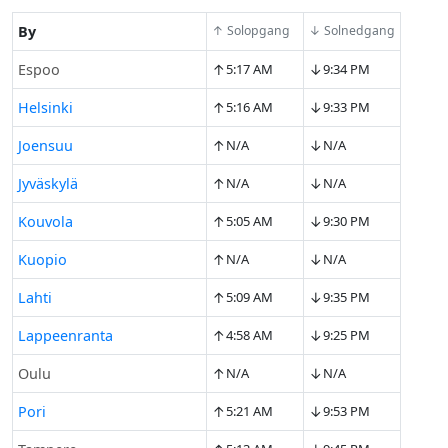
By
↑ Solopgang
↓ Solnedgang
↑
↓
Espoo
5:17 AM
9:34 PM
↑
↓
Helsinki
5:16 AM
9:33 PM
↑
↓
Joensuu
N/A
N/A
↑
↓
Jyväskylä
N/A
N/A
↑
↓
Kouvola
5:05 AM
9:30 PM
↑
↓
Kuopio
N/A
N/A
↑
↓
Lahti
5:09 AM
9:35 PM
↑
↓
Lappeenranta
4:58 AM
9:25 PM
↑
↓
Oulu
N/A
N/A
↑
↓
Pori
5:21 AM
9:53 PM