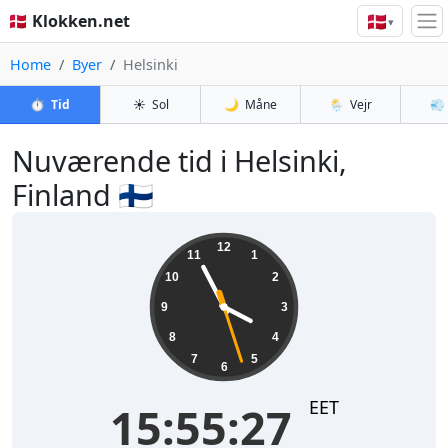
🇩🇰
🇩🇰 Klokken.net
▾
Home
Byer
Helsinki
⏱️
Tid
☀️
Sol
🌙
Måne
🌦️
Vejr
💨
Nuværende tid i Helsinki,
Finland 🇫🇮
15:55:27
12
11
1
10
2
9
3
8
4
7
5
6
EET
15:55:27