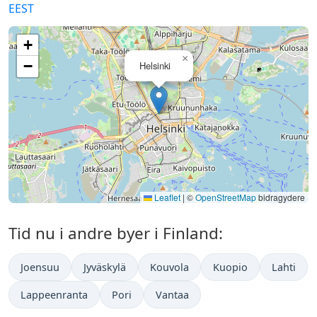
EEST
+
×
−
Helsinki
Leaflet
|
©
OpenStreetMap
bidragydere
Tid nu i andre byer i Finland:
Joensuu
Jyväskylä
Kouvola
Kuopio
Lahti
Lappeenranta
Pori
Vantaa