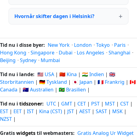
Hvornår skifter dagen i Helsinki?
Tid nu i disse byer:
New York
·
London
·
Tokyo
·
Paris
·
Hong Kong
·
Singapore
·
Dubai
·
Los Angeles
·
Shanghai
·
Beijing
·
Sydney
·
Mumbai
Tid nu i lande:
🇺🇸 USA
|
🇨🇳 Kina
|
🇮🇳 Indien
|
🇬🇧
Storbritannien
|
🇩🇪 Tyskland
|
🇯🇵 Japan
|
🇫🇷 Frankrig
|
🇨🇦
Canada
|
🇦🇺 Australien
|
🇧🇷 Brasilien
|
Tid nu i
tidszoner
:
UTC
|
GMT
|
CET
|
PST
|
MST
|
CST
|
EST
|
EET
|
IST
|
Kina (CST)
|
JST
|
AEST
|
SAST
|
MSK
|
NZST
|
Gratis
widgets
til webmasters:
Gratis Analog Ur Widget