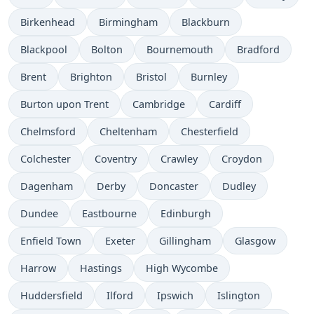
Birkenhead
Birmingham
Blackburn
Blackpool
Bolton
Bournemouth
Bradford
Brent
Brighton
Bristol
Burnley
Burton upon Trent
Cambridge
Cardiff
Chelmsford
Cheltenham
Chesterfield
Colchester
Coventry
Crawley
Croydon
Dagenham
Derby
Doncaster
Dudley
Dundee
Eastbourne
Edinburgh
Enfield Town
Exeter
Gillingham
Glasgow
Harrow
Hastings
High Wycombe
Huddersfield
Ilford
Ipswich
Islington