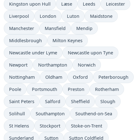
Kingston upon Hull
Læse
Leeds
Leicester
Liverpool
London
Luton
Maidstone
Manchester
Mansfield
Mendip
Middlesbrough
Milton Keynes
Newcastle under Lyme
Newcastle upon Tyne
Newport
Northampton
Norwich
Nottingham
Oldham
Oxford
Peterborough
Poole
Portsmouth
Preston
Rotherham
Saint Peters
Salford
Sheffield
Slough
Solihull
Southampton
Southend-on-Sea
St Helens
Stockport
Stoke-on-Trent
Sunderland
Sutton
Sutton Coldfield