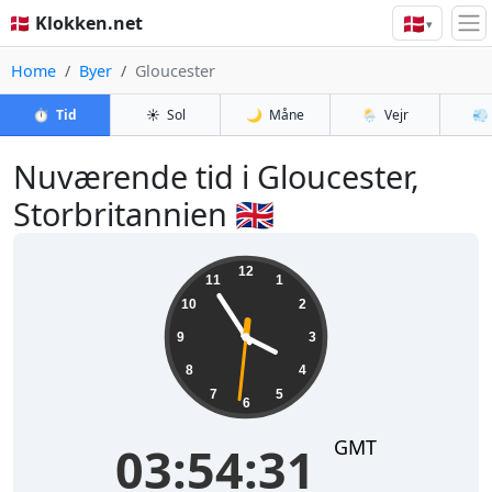
🇩🇰
🇩🇰 Klokken.net
▾
Home
Byer
Gloucester
⏱️
Tid
☀️
Sol
🌙
Måne
🌦️
Vejr
💨
Nuværende tid i Gloucester,
Storbritannien 🇬🇧
03:54:31
12
11
1
10
2
9
3
8
4
7
5
6
GMT
03:54:31