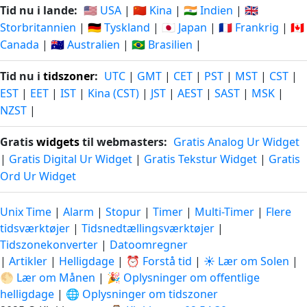
Tid nu i lande:
🇺🇸 USA
|
🇨🇳 Kina
|
🇮🇳 Indien
|
🇬🇧
Storbritannien
|
🇩🇪 Tyskland
|
🇯🇵 Japan
|
🇫🇷 Frankrig
|
🇨🇦
Canada
|
🇦🇺 Australien
|
🇧🇷 Brasilien
|
Tid nu i
tidszoner
:
UTC
|
GMT
|
CET
|
PST
|
MST
|
CST
|
EST
|
EET
|
IST
|
Kina (CST)
|
JST
|
AEST
|
SAST
|
MSK
|
NZST
|
Gratis
widgets
til webmasters:
Gratis Analog Ur Widget
|
Gratis Digital Ur Widget
|
Gratis Tekstur Widget
|
Gratis
Ord Ur Widget
Unix Time
|
Alarm
|
Stopur
|
Timer
|
Multi-Timer
|
Flere
tidsværktøjer
|
Tidsnedtællingsværktøjer
|
Tidszonekonverter
|
Datoomregner
|
Artikler
|
Helligdage
|
⏰ Forstå tid
|
☀️ Lær om Solen
|
🌕 Lær om Månen
|
🎉 Oplysninger om offentlige
helligdage
|
🌐 Oplysninger om tidszoner