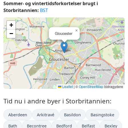
Sommer- og vintertidsforkortelser brugt i
Storbritannien:
BST
+
×
−
Gloucester
Leaflet
|
©
OpenStreetMap
bidragydere
Tid nu i andre byer i Storbritannien:
Aberdeen
Arkitravé
Basildon
Basingstoke
Bath
Becontree
Bedford
Belfast
Bexley