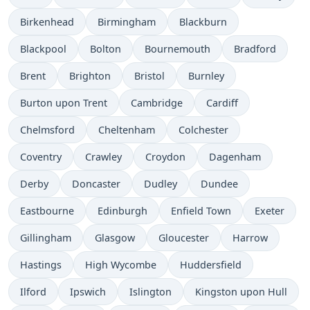
Birkenhead
Birmingham
Blackburn
Blackpool
Bolton
Bournemouth
Bradford
Brent
Brighton
Bristol
Burnley
Burton upon Trent
Cambridge
Cardiff
Chelmsford
Cheltenham
Colchester
Coventry
Crawley
Croydon
Dagenham
Derby
Doncaster
Dudley
Dundee
Eastbourne
Edinburgh
Enfield Town
Exeter
Gillingham
Glasgow
Gloucester
Harrow
Hastings
High Wycombe
Huddersfield
Ilford
Ipswich
Islington
Kingston upon Hull