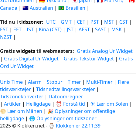
Storbritannien
|
🇩🇪 Tyskland
|
🇯🇵 Japan
|
🇫🇷 Frankrig
|
🇨🇦
Canada
|
🇦🇺 Australien
|
🇧🇷 Brasilien
|
Tid nu i
tidszoner
:
UTC
|
GMT
|
CET
|
PST
|
MST
|
CST
|
EST
|
EET
|
IST
|
Kina (CST)
|
JST
|
AEST
|
SAST
|
MSK
|
NZST
|
Gratis
widgets
til webmasters:
Gratis Analog Ur Widget
|
Gratis Digital Ur Widget
|
Gratis Tekstur Widget
|
Gratis
Ord Ur Widget
Unix Time
|
Alarm
|
Stopur
|
Timer
|
Multi-Timer
|
Flere
tidsværktøjer
|
Tidsnedtællingsværktøjer
|
Tidszonekonverter
|
Datoomregner
|
Artikler
|
Helligdage
|
⏰ Forstå tid
|
☀️ Lær om Solen
|
🌕 Lær om Månen
|
🎉 Oplysninger om offentlige
helligdage
|
🌐 Oplysninger om tidszoner
2025 © Klokken.net - ⌚
Klokken er 22:11:39