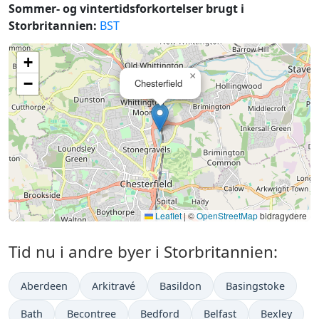
Sommer- og vintertidsforkortelser brugt i
Storbritannien:
BST
+
×
−
Chesterfield
Leaflet
|
©
OpenStreetMap
bidragydere
Tid nu i andre byer i Storbritannien:
Aberdeen
Arkitravé
Basildon
Basingstoke
Bath
Becontree
Bedford
Belfast
Bexley