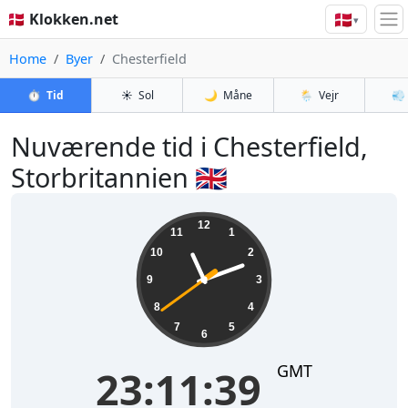
🇩🇰
🇩🇰 Klokken.net
▾
Home
Byer
Chesterfield
⏱️
Tid
☀️
Sol
🌙
Måne
🌦️
Vejr
💨
Nuværende tid i Chesterfield,
Storbritannien 🇬🇧
23:11:39
12
11
1
10
2
9
3
8
4
7
5
6
GMT
23:11:39