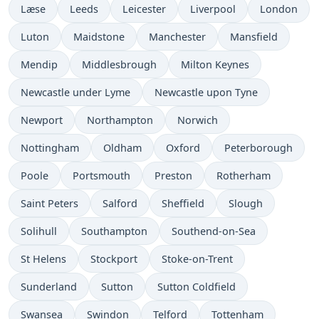
Læse
Leeds
Leicester
Liverpool
London
Luton
Maidstone
Manchester
Mansfield
Mendip
Middlesbrough
Milton Keynes
Newcastle under Lyme
Newcastle upon Tyne
Newport
Northampton
Norwich
Nottingham
Oldham
Oxford
Peterborough
Poole
Portsmouth
Preston
Rotherham
Saint Peters
Salford
Sheffield
Slough
Solihull
Southampton
Southend-on-Sea
St Helens
Stockport
Stoke-on-Trent
Sunderland
Sutton
Sutton Coldfield
Swansea
Swindon
Telford
Tottenham