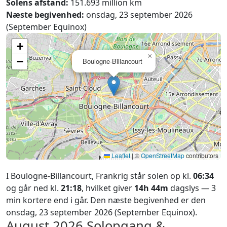
Solens afstand:
151.693 million km
Næste begivenhed:
onsdag, 23 september 2026
(September Equinox)
+
×
−
Boulogne-Billancourt
Leaflet
|
©
OpenStreetMap
contributors
I Boulogne-Billancourt, Frankrig står solen op kl.
06:34
og går ned kl.
21:18
, hvilket giver
14h 44m
dagslys — 3
min kortere end i går. Den næste begivenhed er den
onsdag, 23 september 2026 (September Equinox).
August 2026
Solopgang &