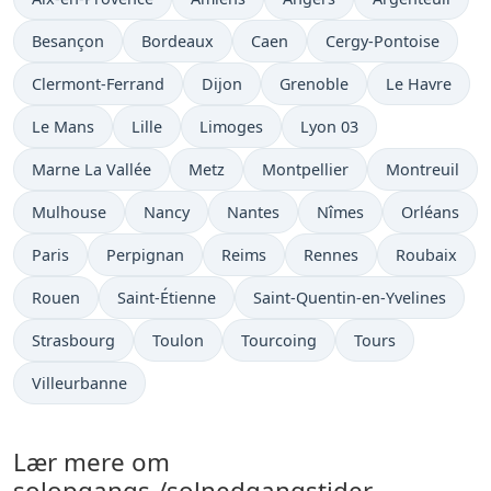
Besançon
Bordeaux
Caen
Cergy-Pontoise
Clermont-Ferrand
Dijon
Grenoble
Le Havre
Le Mans
Lille
Limoges
Lyon 03
Marne La Vallée
Metz
Montpellier
Montreuil
Mulhouse
Nancy
Nantes
Nîmes
Orléans
Paris
Perpignan
Reims
Rennes
Roubaix
Rouen
Saint-Étienne
Saint-Quentin-en-Yvelines
Strasbourg
Toulon
Tourcoing
Tours
Villeurbanne
Lær mere om
solopgangs-/solnedgangstider