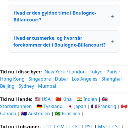
Hvad er den gyldne time i Boulogne-
Billancourt?
Hvad er tusmørke, og hvornår
forekommer det i Boulogne-Billancourt?
Tid nu i disse byer:
New York
·
London
·
Tokyo
·
Paris
·
Hong Kong
·
Singapore
·
Dubai
·
Los Angeles
·
Shanghai
·
Beijing
·
Sydney
·
Mumbai
Tid nu i lande:
🇺🇸 USA
|
🇨🇳 Kina
|
🇮🇳 Indien
|
🇬🇧
Storbritannien
|
🇩🇪 Tyskland
|
🇯🇵 Japan
|
🇫🇷 Frankrig
|
🇨🇦
Canada
|
🇦🇺 Australien
|
🇧🇷 Brasilien
|
Tid nu i
tidszoner
:
UTC
|
GMT
|
CET
|
PST
|
MST
|
CST
|