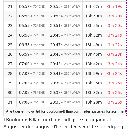
21
06:52
20:55
14h 02m
-3m 19s
70° ENE
289° WNW
↑
↑
22
06:53
20:53
13h 59m
-3m 20s
71° ENE
289° WNW
↑
↑
23
06:55
20:51
13h 55m
-3m 20s
72° ENE
288° WNW
↑
↑
24
06:56
20:49
13h 52m
-3m 21s
72° ENE
288° WNW
↑
↑
25
06:58
20:47
13h 49m
-3m 22s
73° ENE
287° WNW
↑
↑
26
06:59
20:45
13h 45m
-3m 23s
73° ENE
287° WNW
↑
↑
27
07:00
20:43
13h 42m
-3m 24s
74° ENE
286° WNW
↑
↑
28
07:02
20:41
13h 39m
-3m 24s
74° ENE
286° WNW
↑
↑
29
07:03
20:39
13h 35m
-3m 25s
75° ENE
285° WNW
↑
↑
30
07:05
20:37
13h 32m
-3m 26s
75° ENE
284° WNW
↑
↑
31
07:06
20:35
13h 28m
-3m 26s
76° ENE
284° WNW
↑
↑
Alle tider er i lokal tid for Boulogne-Billancourt. Tiden justeres for sommerti
I Boulogne-Billancourt, det tidligste solopgang af
August er den august 01 eller den seneste solnedgang