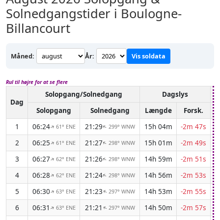
Solnedgangstider i Boulogne-
Billancourt
Måned:
År:
Vis soldata
Rul til højre for at se flere
Solopgang/Solnedgang
Dagslys
A
Dag
Solopgang
Solnedgang
Længde
Forsk.
1
06:24
21:29
15h 04m
-2m 47s
61° ENE
299° WNW
↑
↑
2
06:25
21:27
15h 01m
-2m 49s
61° ENE
298° WNW
↑
↑
3
06:27
21:26
14h 59m
-2m 51s
62° ENE
298° WNW
↑
↑
4
06:28
21:24
14h 56m
-2m 53s
62° ENE
298° WNW
↑
↑
5
06:30
21:23
14h 53m
-2m 55s
63° ENE
297° WNW
↑
↑
6
06:31
21:21
14h 50m
-2m 57s
63° ENE
297° WNW
↑
↑