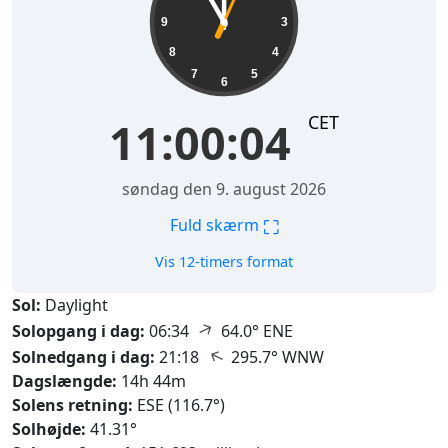
9
3
8
4
7
5
6
CET
11:00:05
søndag den 9. august 2026
⛶
Fuld skærm
Vis 12-timers format
Sol:
Daylight
↑
Solopgang i dag:
06:34
64.0° ENE
↑
Solnedgang i dag:
21:18
295.7° WNW
Dagslængde:
14h 44m
Solens retning:
ESE (116.7°)
Solhøjde:
41.31°