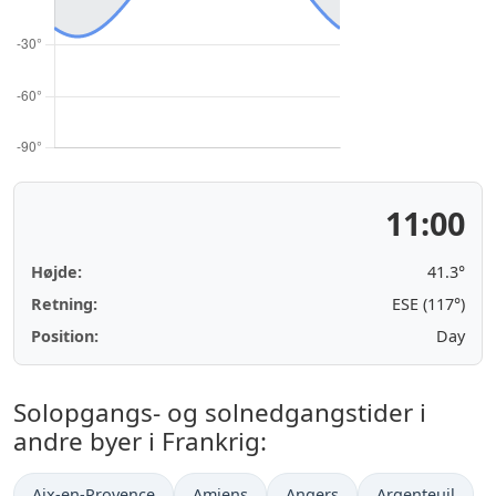
11:00
Højde:
41.3°
Retning:
ESE (117°)
Position:
Day
Solopgangs- og solnedgangstider i
andre byer i Frankrig:
Aix-en-Provence
Amiens
Angers
Argenteuil