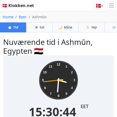
🇩🇰
🇩🇰 Klokken.net
▾
Home
Byer
Ashmūn
⏱️
Tid
☀️
Sol
🌙
Måne
🌦️
Vejr
💨
Nuværende tid i Ashmūn,
Egypten 🇪🇬
15:30:44
12
11
1
10
2
9
3
8
4
7
5
6
EET
15:30:44