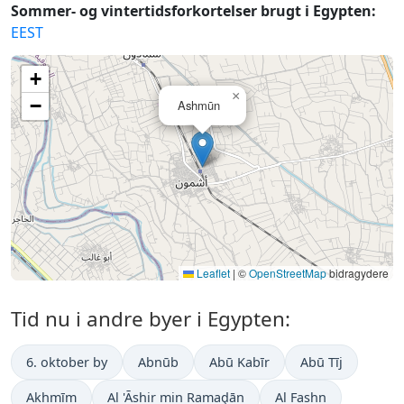
Sommer- og vintertidsforkortelser brugt i Egypten:
EEST
+
×
−
Ashmūn
Leaflet
|
©
OpenStreetMap
bidragydere
Tid nu i andre byer i Egypten:
6. oktober by
Abnūb
Abū Kabīr
Abū Tīj
Akhmīm
Al 'Āshir min Ramaḑān
Al Fashn