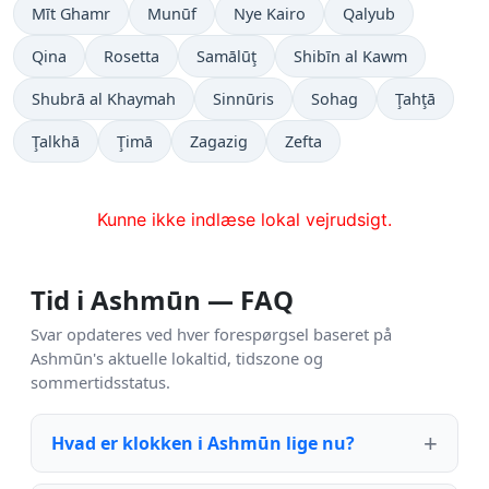
Mīt Ghamr
Munūf
Nye Kairo
Qalyub
Qina
Rosetta
Samālūţ
Shibīn al Kawm
Shubrā al Khaymah
Sinnūris
Sohag
Ţahţā
Ţalkhā
Ţimā
Zagazig
Zefta
Kunne ikke indlæse lokal vejrudsigt.
Tid i Ashmūn — FAQ
Svar opdateres ved hver forespørgsel baseret på
Ashmūn's aktuelle lokaltid, tidszone og
sommertidsstatus.
Hvad er klokken i Ashmūn lige nu?