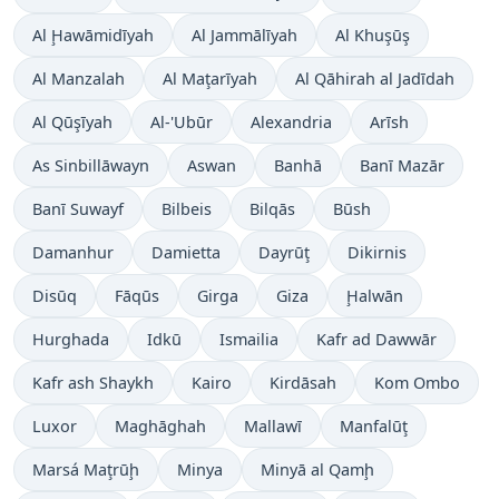
Al Ḩawāmidīyah
Al Jammālīyah
Al Khuşūş
Al Manzalah
Al Maţarīyah
Al Qāhirah al Jadīdah
Al Qūşīyah
Al-'Ubūr
Alexandria
Arīsh
As Sinbillāwayn
Aswan
Banhā
Banī Mazār
Banī Suwayf
Bilbeis
Bilqās
Būsh
Damanhur
Damietta
Dayrūţ
Dikirnis
Disūq
Fāqūs
Girga
Giza
Ḩalwān
Hurghada
Idkū
Ismailia
Kafr ad Dawwār
Kafr ash Shaykh
Kairo
Kirdāsah
Kom Ombo
Luxor
Maghāghah
Mallawī
Manfalūţ
Marsá Maţrūḩ
Minya
Minyā al Qamḩ