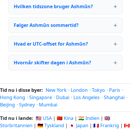
Hvilken tidszone bruger Ashmūn?
Følger Ashmūn sommertid?
Hvad er UTC-offset for Ashmūn?
Hvornår skifter dagen i Ashmūn?
Tid nu i disse byer:
New York
·
London
·
Tokyo
·
Paris
·
Hong Kong
·
Singapore
·
Dubai
·
Los Angeles
·
Shanghai
·
Beijing
·
Sydney
·
Mumbai
Tid nu i lande:
🇺🇸 USA
|
🇨🇳 Kina
|
🇮🇳 Indien
|
🇬🇧
Storbritannien
|
🇩🇪 Tyskland
|
🇯🇵 Japan
|
🇫🇷 Frankrig
|
🇨🇦