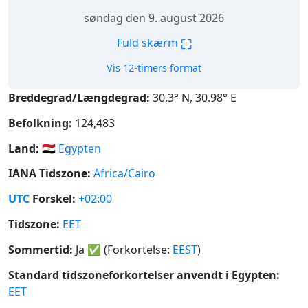
søndag den 9. august 2026
⛶
Fuld skærm
Vis 12-timers format
Breddegrad/Længdegrad:
30.3° N, 30.98° E
Befolkning:
124,483
Land:
🇪🇬
Egypten
IANA Tidszone:
Africa/Cairo
UTC
Forskel:
+02:00
Tidszone:
EET
Sommertid:
Ja
✅
(Forkortelse:
EEST
)
Standard tidszoneforkortelser anvendt i Egypten:
EET