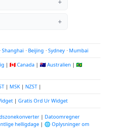
·
Shanghai
·
Beijing
·
Sydney
·
Mumbai
rig
|
🇨🇦 Canada
|
🇦🇺 Australien
|
🇧🇷
ST
|
MSK
|
NZST
|
Widget
|
Gratis Ord Ur Widget
idszonekonverter
|
Datoomregner
ntlige helligdage
|
🌐 Oplysninger om