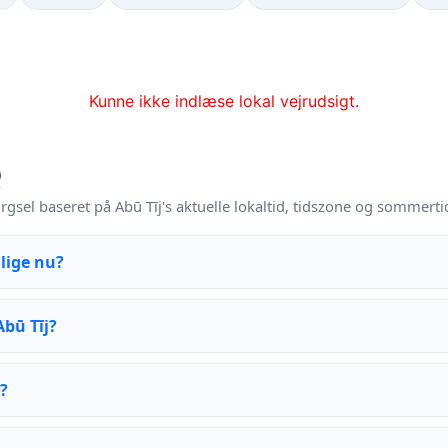
Kunne ikke indlæse lokal vejrudsigt.
Q
gsel baseret på Abū Tīj's aktuelle lokaltid, tidszone og sommerti
 lige nu?
Abū Tīj?
?