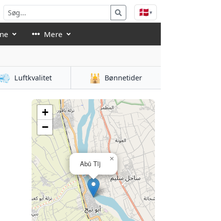
🇩🇰
▾
åne
Mere
💨
🕌
Luftkvalitet
Bønnetider
+
−
×
Abū Tīj