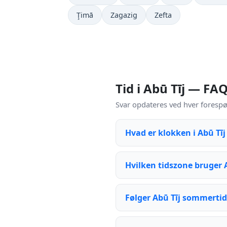
Ţimā
Zagazig
Zefta
Tid i Abū Tīj — FA
Svar opdateres ved hver forespør
Hvad er klokken i Abū Tīj
Hvilken tidszone bruger 
Følger Abū Tīj sommertid