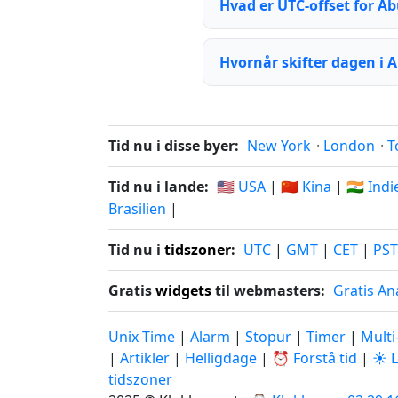
Hvad er UTC-offset for Ab
Hvornår skifter dagen i A
Tid nu i disse byer:
New York
·
London
·
T
Tid nu i lande:
🇺🇸 USA
|
🇨🇳 Kina
|
🇮🇳 Ind
Brasilien
|
Tid nu i
tidszoner
:
UTC
|
GMT
|
CET
|
PST
Gratis
widgets
til webmasters:
Gratis An
Unix Time
|
Alarm
|
Stopur
|
Timer
|
Multi
|
Artikler
|
Helligdage
|
⏰ Forstå tid
|
☀️ 
tidszoner