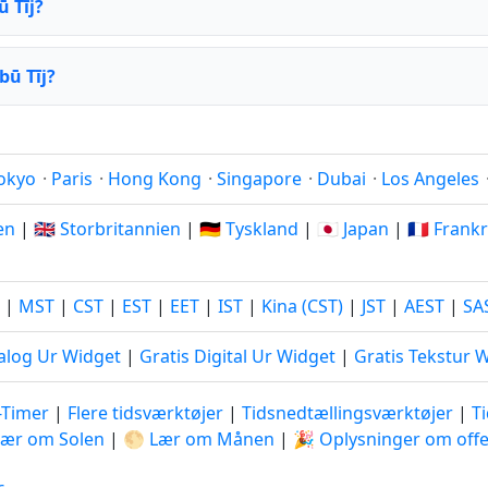
ū Tīj?
bū Tīj?
okyo
·
Paris
·
Hong Kong
·
Singapore
·
Dubai
·
Los Angeles
ien
|
🇬🇧 Storbritannien
|
🇩🇪 Tyskland
|
🇯🇵 Japan
|
🇫🇷 Frank
|
MST
|
CST
|
EST
|
EET
|
IST
|
Kina (CST)
|
JST
|
AEST
|
SA
alog Ur Widget
|
Gratis Digital Ur Widget
|
Gratis Tekstur 
-Timer
|
Flere tidsværktøjer
|
Tidsnedtællingsværktøjer
|
T
Lær om Solen
|
🌕 Lær om Månen
|
🎉 Oplysninger om offe