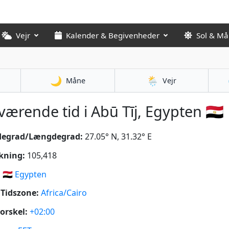
Vejr
Kalender & Begivenheder
Sol & M
🌙
🌦️
Måne
Vejr
ærende tid i Abū Tīj, Egypten 🇪🇬
degrad/Længdegrad:
27.05° N, 31.32° E
kning:
105,418
:
🇪🇬
Egypten
Tidszone:
Africa/Cairo
orskel:
+02:00