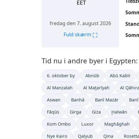
Tidsz
EET
Somm
fredag den 7. august 2026
Stand
⛶
Fuld skærm
Somme
Tid nu i andre byer i Egypten:
6. oktober by
Abnūb
Abū Kabīr
Al Manzalah
Al Maţarīyah
Al Qāhir
Aswan
Banhā
Banī Mazār
Banī
Fāqūs
Girga
Giza
Ḩalwān
Kom Ombo
Luxor
Maghāghah
Nye Kairo
Qalyub
Qina
Rosett