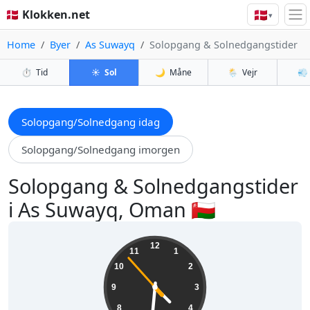
🇩🇰
🇩🇰 Klokken.net
▾
Home
Byer
As Suwayq
Solopgang & Solnedgangstider
⏱️
Tid
☀️
Sol
🌙
Måne
🌦️
Vejr
💨
Solopgang/Solnedgang idag
Solopgang/Solnedgang imorgen
Solopgang & Solnedgangstider
i As Suwayq, Oman 🇴🇲
16:30:55
12
11
1
10
2
9
3
8
4