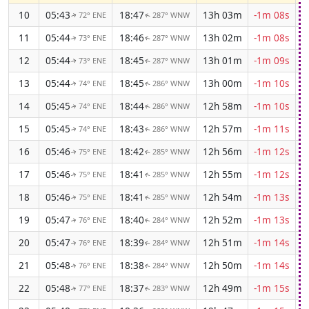
10
05:43
18:47
13h 03m
-1m 08s
72° ENE
287° WNW
↑
↑
11
05:44
18:46
13h 02m
-1m 08s
73° ENE
287° WNW
↑
↑
12
05:44
18:45
13h 01m
-1m 09s
73° ENE
287° WNW
↑
↑
13
05:44
18:45
13h 00m
-1m 10s
74° ENE
286° WNW
↑
↑
14
05:45
18:44
12h 58m
-1m 10s
74° ENE
286° WNW
↑
↑
15
05:45
18:43
12h 57m
-1m 11s
74° ENE
286° WNW
↑
↑
16
05:46
18:42
12h 56m
-1m 12s
75° ENE
285° WNW
↑
↑
17
05:46
18:41
12h 55m
-1m 12s
75° ENE
285° WNW
↑
↑
18
05:46
18:41
12h 54m
-1m 13s
75° ENE
285° WNW
↑
↑
19
05:47
18:40
12h 52m
-1m 13s
76° ENE
284° WNW
↑
↑
20
05:47
18:39
12h 51m
-1m 14s
76° ENE
284° WNW
↑
↑
21
05:48
18:38
12h 50m
-1m 14s
76° ENE
284° WNW
↑
↑
22
05:48
18:37
12h 49m
-1m 15s
77° ENE
283° WNW
↑
↑