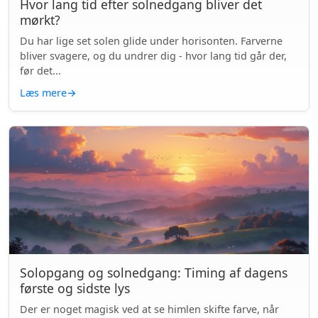
Hvor lang tid efter solnedgang bliver det
mørkt?
Du har lige set solen glide under horisonten. Farverne
bliver svagere, og du undrer dig - hvor lang tid går der,
før det...
Læs mere
→
Solopgang og solnedgang: Timing af dagens
første og sidste lys
Der er noget magisk ved at se himlen skifte farve, når