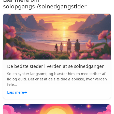
solopgangs-/solnedgangstider
De bedste steder i verden at se solnedgangen
Solen synker langsomt, og børster himlen med striber af
ild og guld. Det er et af de sjældne øjeblikke, hvor verden
føle...
Læs mere
→