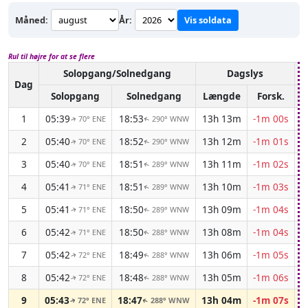
Måned:
År:
Vis soldata
Rul til højre for at se flere
Solopgang/Solnedgang
Dagslys
A
Dag
Solopgang
Solnedgang
Længde
Forsk.
1
05:39
18:53
13h 13m
-1m 00s
70° ENE
290° WNW
↑
↑
2
05:40
18:52
13h 12m
-1m 01s
70° ENE
290° WNW
↑
↑
3
05:40
18:51
13h 11m
-1m 02s
70° ENE
289° WNW
↑
↑
4
05:41
18:51
13h 10m
-1m 03s
71° ENE
289° WNW
↑
↑
5
05:41
18:50
13h 09m
-1m 04s
71° ENE
289° WNW
↑
↑
6
05:42
18:50
13h 08m
-1m 04s
71° ENE
288° WNW
↑
↑
7
05:42
18:49
13h 06m
-1m 05s
72° ENE
288° WNW
↑
↑
8
05:42
18:48
13h 05m
-1m 06s
72° ENE
288° WNW
↑
↑
9
05:43
18:47
13h 04m
-1m 07s
72° ENE
288° WNW
↑
↑