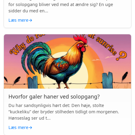
for solopgang bliver ved med at ændre sig? En uge
sidder du med en...
Læs mere
→
Hvorfor galer haner ved solopgang?
Du har sandsynligvis hørt det: Den høje, stolte
“kuckeliku” der bryder stilheden tidligt om morgenen.
Hønseslag ser ud t...
Læs mere
→