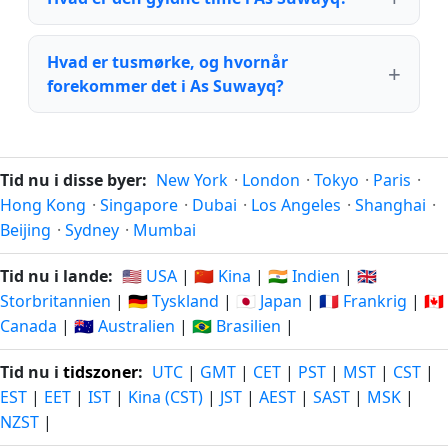
Hvad er tusmørke, og hvornår
forekommer det i As Suwayq?
Tid nu i disse byer:
New York
·
London
·
Tokyo
·
Paris
·
Hong Kong
·
Singapore
·
Dubai
·
Los Angeles
·
Shanghai
·
Beijing
·
Sydney
·
Mumbai
Tid nu i lande:
🇺🇸 USA
|
🇨🇳 Kina
|
🇮🇳 Indien
|
🇬🇧
Storbritannien
|
🇩🇪 Tyskland
|
🇯🇵 Japan
|
🇫🇷 Frankrig
|
🇨🇦
Canada
|
🇦🇺 Australien
|
🇧🇷 Brasilien
|
Tid nu i
tidszoner
:
UTC
|
GMT
|
CET
|
PST
|
MST
|
CST
|
EST
|
EET
|
IST
|
Kina (CST)
|
JST
|
AEST
|
SAST
|
MSK
|
NZST
|