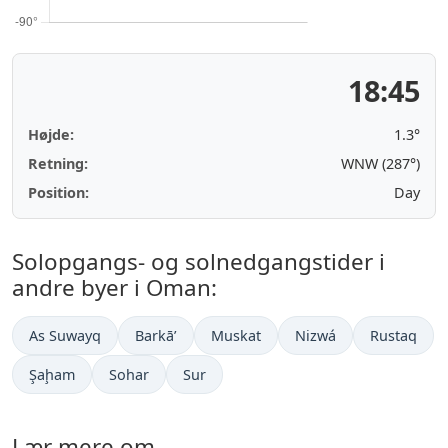
18:45
Højde:
1.3°
Retning:
WNW (287°)
Position:
Day
Solopgangs- og solnedgangstider i
andre byer i Oman:
As Suwayq
Barkā’
Muskat
Nizwá
Rustaq
Şaḩam
Sohar
Sur
Lær mere om