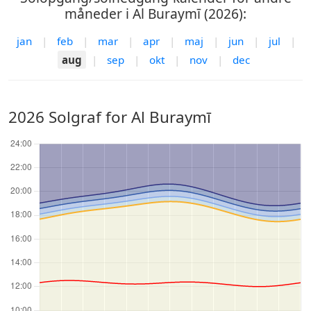
måneder i Al Buraymī (2026):
jan
|
feb
|
mar
|
apr
|
maj
|
jun
|
jul
|
aug
|
sep
|
okt
|
nov
|
dec
2026 Solgraf for Al Buraymī