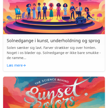
Solnedgange i kunst, underholdning og sprog
Solen sænker sig lavt. Farver strækker sig over himlen.
Noget i os bløder op. Solnedgange er ikke bare smukke -
de ramme...
Læs mere
→