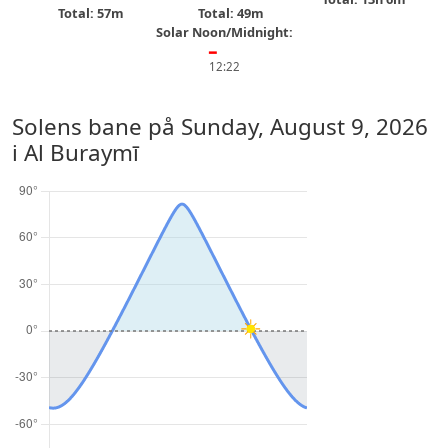
Total: 57m
Total: 49m
Solar Noon/Midnight:
━
12:22
Solens bane på
Sunday, August 9, 2026
i Al Buraymī