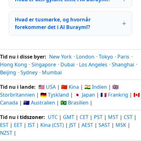
Hvad er tusmørke, og hvornår
forekommer det i Al Buraymī?
Tid nu i disse byer:
New York
·
London
·
Tokyo
·
Paris
·
Hong Kong
·
Singapore
·
Dubai
·
Los Angeles
·
Shanghai
·
Beijing
·
Sydney
·
Mumbai
Tid nu i lande:
🇺🇸 USA
|
🇨🇳 Kina
|
🇮🇳 Indien
|
🇬🇧
Storbritannien
|
🇩🇪 Tyskland
|
🇯🇵 Japan
|
🇫🇷 Frankrig
|
🇨🇦
Canada
|
🇦🇺 Australien
|
🇧🇷 Brasilien
|
Tid nu i
tidszoner
:
UTC
|
GMT
|
CET
|
PST
|
MST
|
CST
|
EST
|
EET
|
IST
|
Kina (CST)
|
JST
|
AEST
|
SAST
|
MSK
|
NZST
|