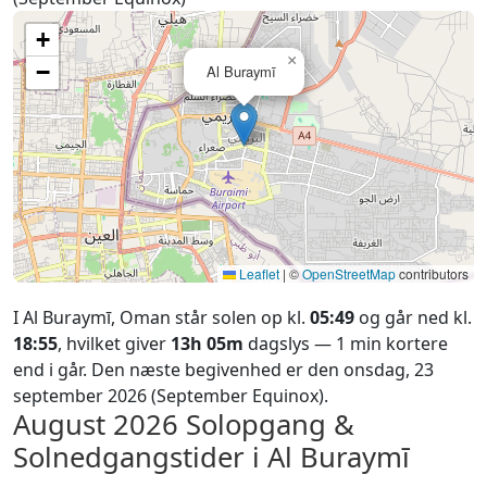
+
×
−
Al Buraymī
Leaflet
|
©
OpenStreetMap
contributors
I Al Buraymī, Oman står solen op kl.
05:49
og går ned kl.
18:55
, hvilket giver
13h 05m
dagslys — 1 min kortere
end i går. Den næste begivenhed er den onsdag, 23
september 2026 (September Equinox).
August 2026
Solopgang &
Solnedgangstider i Al Buraymī