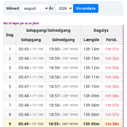
Måned:
År:
Vis soldata
Rul til højre for at se flere
Solopgang/Solnedgang
Dagslys
A
Dag
Solopgang
Solnedgang
Længde
Forsk.
1
05:45
19:00
13h 14m
-1m 01s
70° ENE
290° WNW
↑
↑
2
05:46
18:59
13h 13m
-1m 02s
70° ENE
290° WNW
↑
↑
3
05:46
18:59
13h 12m
-1m 03s
70° ENE
290° WNW
↑
↑
4
05:47
18:58
13h 11m
-1m 04s
71° ENE
289° WNW
↑
↑
5
05:47
18:57
13h 10m
-1m 05s
71° ENE
289° WNW
↑
↑
6
05:48
18:57
13h 09m
-1m 06s
71° ENE
289° WNW
↑
↑
7
05:48
18:56
13h 08m
-1m 07s
72° ENE
288° WNW
↑
↑
8
05:48
18:55
13h 06m
-1m 07s
72° ENE
288° WNW
↑
↑
9
05:49
18:55
13h 05m
-1m 08s
72° ENE
288° WNW
↑
↑