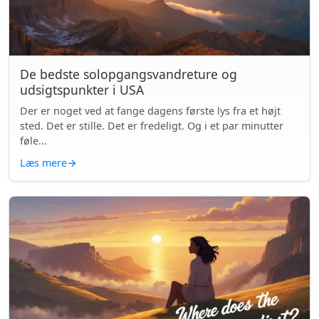
De bedste solopgangsvandreture og
udsigtspunkter i USA
Der er noget ved at fange dagens første lys fra et højt
sted. Det er stille. Det er fredeligt. Og i et par minutter
føle...
Læs mere
→