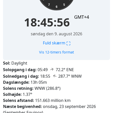
7
5
6
GMT+4
18:45:58
søndag den 9. august 2026
⛶
Fuld skærm
Vis 12-timers format
Sol:
Daylight
↑
Solopgang i dag:
05:49
72.2° ENE
↑
Solnedgang i dag:
18:55
287.7° WNW
Dagslængde:
13h 05m
Solens retning:
WNW (286.8°)
Solhøjde:
1.37°
Solens afstand:
151.663 million km
Næste begivenhed:
onsdag, 23 september 2026
(September Equinox)