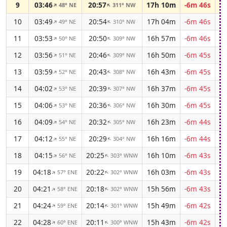
9
03:46
20:57
17h 10m
-6m 46s
48° NE
311° NW
↑
↑
10
03:49
20:54
17h 04m
-6m 46s
49° NE
310° NW
↑
↑
11
03:53
20:50
16h 57m
-6m 46s
50° NE
309° NW
↑
↑
12
03:56
20:46
16h 50m
-6m 45s
51° NE
309° NW
↑
↑
13
03:59
20:43
16h 43m
-6m 45s
52° NE
308° NW
↑
↑
14
04:02
20:39
16h 37m
-6m 45s
53° NE
307° NW
↑
↑
15
04:06
20:36
16h 30m
-6m 45s
53° NE
306° NW
↑
↑
16
04:09
20:32
16h 23m
-6m 44s
54° NE
305° NW
↑
↑
17
04:12
20:29
16h 16m
-6m 44s
55° NE
304° NW
↑
↑
18
04:15
20:25
16h 10m
-6m 43s
56° NE
303° WNW
↑
↑
19
04:18
20:22
16h 03m
-6m 43s
57° ENE
302° WNW
↑
↑
20
04:21
20:18
15h 56m
-6m 43s
58° ENE
302° WNW
↑
↑
21
04:24
20:14
15h 49m
-6m 42s
59° ENE
301° WNW
↑
↑
22
04:28
20:11
15h 43m
-6m 42s
60° ENE
300° WNW
↑
↑