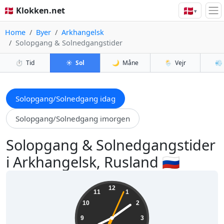
🇩🇰
🇩🇰 Klokken.net
▾
Home
Byer
Arkhangelsk
Solopgang & Solnedgangstider
⏱️
Tid
☀️
Sol
🌙
Måne
🌦️
Vejr
💨
Solopgang/Solnedgang idag
Solopgang/Solnedgang imorgen
Solopgang & Solnedgangstider
i Arkhangelsk, Rusland 🇷🇺
08:09:05
12
11
1
10
2
9
3