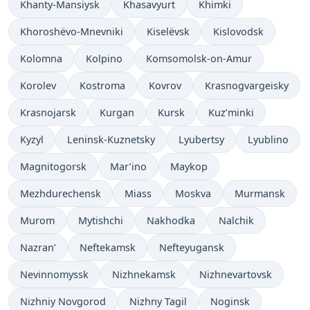
Khanty-Mansiysk
Khasavyurt
Khimki
Khoroshëvo-Mnevniki
Kiselëvsk
Kislovodsk
Kolomna
Kolpino
Komsomolsk-on-Amur
Korolev
Kostroma
Kovrov
Krasnogvargeisky
Krasnojarsk
Kurgan
Kursk
Kuz’minki
Kyzyl
Leninsk-Kuznetsky
Lyubertsy
Lyublino
Magnitogorsk
Mar’ino
Maykop
Mezhdurechensk
Miass
Moskva
Murmansk
Murom
Mytishchi
Nakhodka
Nalchik
Nazran’
Neftekamsk
Nefteyugansk
Nevinnomyssk
Nizhnekamsk
Nizhnevartovsk
Nizhniy Novgorod
Nizhny Tagil
Noginsk