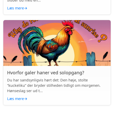
sidder du med en...
Læs mere
→
Hvorfor galer haner ved solopgang?
Du har sandsynligvis hørt det: Den høje, stolte
“kuckeliku” der bryder stilheden tidligt om morgenen.
Hønseslag ser ud t...
Læs mere
→