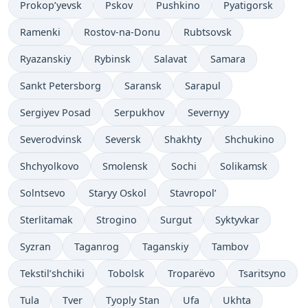
Prokop’yevsk
Pskov
Pushkino
Pyatigorsk
Ramenki
Rostov-na-Donu
Rubtsovsk
Ryazanskiy
Rybinsk
Salavat
Samara
Sankt Petersborg
Saransk
Sarapul
Sergiyev Posad
Serpukhov
Severnyy
Severodvinsk
Seversk
Shakhty
Shchukino
Shchyolkovo
Smolensk
Sochi
Solikamsk
Solntsevo
Staryy Oskol
Stavropol’
Sterlitamak
Strogino
Surgut
Syktyvkar
Syzran
Taganrog
Taganskiy
Tambov
Tekstil’shchiki
Tobolsk
Troparëvo
Tsaritsyno
Tula
Tver
Tyoply Stan
Ufa
Ukhta