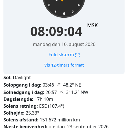
8
4
7
5
6
MSK
08:09:05
mandag den 10. august 2026
⛶
Fuld skærm
Vis 12-timers format
Sol:
Daylight
↑
Solopgang i dag:
03:46
48.2° NE
↑
Solnedgang i dag:
20:57
311.2° NW
Dagslængde:
17h 10m
Solens retning:
ESE (107.4°)
Solhøjde:
25.33°
Solens afstand:
151.672 million km
Næste begivenhed:
onsdag, 23 september 2026