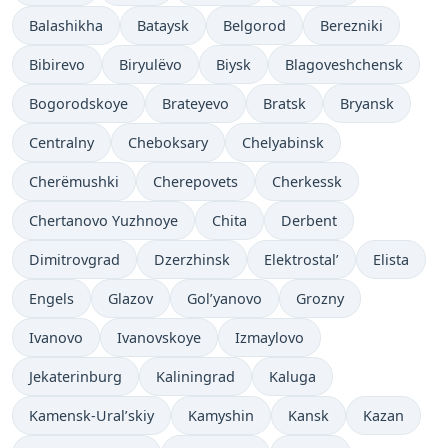
Balashikha
Bataysk
Belgorod
Berezniki
Bibirevo
Biryulëvo
Biysk
Blagoveshchensk
Bogorodskoye
Brateyevo
Bratsk
Bryansk
Centralny
Cheboksary
Chelyabinsk
Cherëmushki
Cherepovets
Cherkessk
Chertanovo Yuzhnoye
Chita
Derbent
Dimitrovgrad
Dzerzhinsk
Elektrostal’
Elista
Engels
Glazov
Gol’yanovo
Grozny
Ivanovo
Ivanovskoye
Izmaylovo
Jekaterinburg
Kaliningrad
Kaluga
Kamensk-Ural’skiy
Kamyshin
Kansk
Kazan