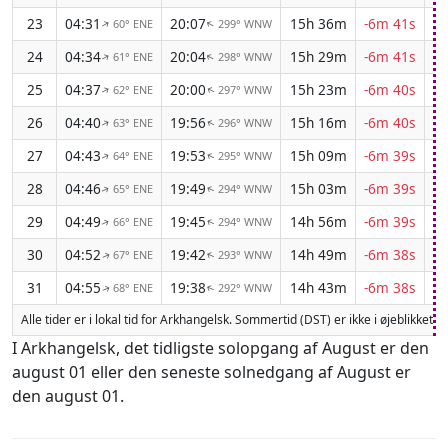
23
04:31
20:07
15h 36m
-6m 41s
60° ENE
299° WNW
↑
↑
24
04:34
20:04
15h 29m
-6m 41s
61° ENE
298° WNW
↑
↑
25
04:37
20:00
15h 23m
-6m 40s
62° ENE
297° WNW
↑
↑
26
04:40
19:56
15h 16m
-6m 40s
63° ENE
296° WNW
↑
↑
27
04:43
19:53
15h 09m
-6m 39s
64° ENE
295° WNW
↑
↑
28
04:46
19:49
15h 03m
-6m 39s
65° ENE
294° WNW
↑
↑
29
04:49
19:45
14h 56m
-6m 39s
66° ENE
294° WNW
↑
↑
30
04:52
19:42
14h 49m
-6m 38s
67° ENE
293° WNW
↑
↑
31
04:55
19:38
14h 43m
-6m 38s
68° ENE
292° WNW
↑
↑
Alle tider er i lokal tid for Arkhangelsk. Sommertid (DST) er ikke i øjeblikket 
I Arkhangelsk, det tidligste solopgang af August er den
august 01 eller den seneste solnedgang af August er
den august 01.