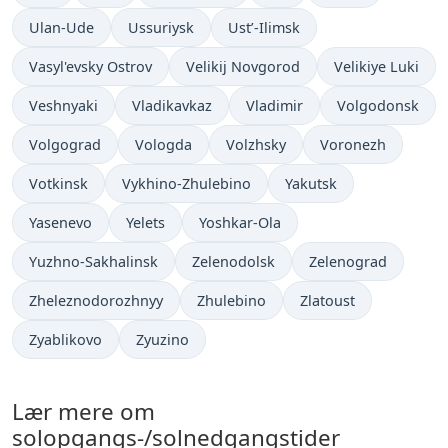
Ulan-Ude
Ussuriysk
Ust’-Ilimsk
Vasyl'evsky Ostrov
Velikij Novgorod
Velikiye Luki
Veshnyaki
Vladikavkaz
Vladimir
Volgodonsk
Volgograd
Vologda
Volzhsky
Voronezh
Votkinsk
Vykhino-Zhulebino
Yakutsk
Yasenevo
Yelets
Yoshkar-Ola
Yuzhno-Sakhalinsk
Zelenodolsk
Zelenograd
Zheleznodorozhnyy
Zhulebino
Zlatoust
Zyablikovo
Zyuzino
Lær mere om
solopgangs-/solnedgangstider