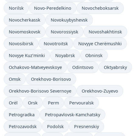
Norilsk
Novo-Peredelkino
Novocheboksarsk
Novocherkassk
Novokuybyshevsk
Novomoskovsk
Novorossiysk
Novoshakhtinsk
Novosibirsk
Novotroitsk
Novyye Cherëmushki
Novyye Kuz’minki
Noyabrsk
Obninsk
Ochakovo-Matveyevskoye
Odintsovo
Oktyabrsky
Omsk
Orekhovo-Borisovo
Orekhovo-Borisovo Severnoye
Orekhovo-Zuyevo
Orël
Orsk
Perm
Pervouralsk
Petrogradka
Petropavlovsk-Kamchatsky
Petrozavodsk
Podolsk
Presnenskiy