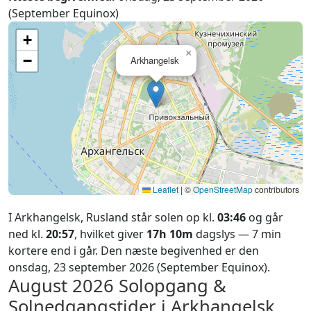
(September Equinox)
+
×
−
Arkhangelsk
Leaflet
|
©
OpenStreetMap
contributors
I Arkhangelsk, Rusland står solen op kl.
03:46
og går
ned kl.
20:57
, hvilket giver
17h 10m
dagslys — 7 min
kortere end i går. Den næste begivenhed er den
onsdag, 23 september 2026 (September Equinox).
August 2026
Solopgang &
Solnedgangstider i Arkhangelsk