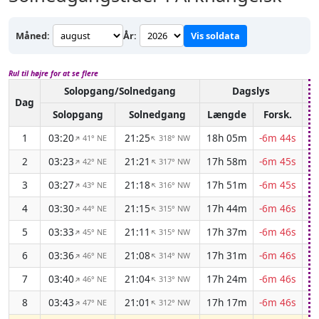
Måned:
År:
Vis soldata
Rul til højre for at se flere
Solopgang/Solnedgang
Dagslys
A
Dag
Solopgang
Solnedgang
Længde
Forsk.
1
03:20
21:25
18h 05m
-6m 44s
41° NE
318° NW
↑
↑
2
03:23
21:21
17h 58m
-6m 45s
42° NE
317° NW
↑
↑
3
03:27
21:18
17h 51m
-6m 45s
43° NE
316° NW
↑
↑
4
03:30
21:15
17h 44m
-6m 46s
44° NE
315° NW
↑
↑
5
03:33
21:11
17h 37m
-6m 46s
45° NE
315° NW
↑
↑
6
03:36
21:08
17h 31m
-6m 46s
46° NE
314° NW
↑
↑
7
03:40
21:04
17h 24m
-6m 46s
46° NE
313° NW
↑
↑
8
03:43
21:01
17h 17m
-6m 46s
47° NE
312° NW
↑
↑