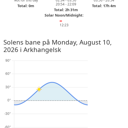
Not for this day
02:34 - 03:50
03:50 - 20:54
20:54 - 22:09
Total: 0m
Total: 17h 4m
Total: 2h 31m
Solar Noon/Midnight:
━
12:23
Solens bane på
Monday, August 10,
2026
i Arkhangelsk