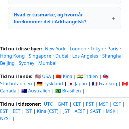
Hvad er tusmørke, og hvornår
forekommer det i Arkhangelsk?
Tid nu i disse byer:
New York
·
London
·
Tokyo
·
Paris
·
Hong Kong
·
Singapore
·
Dubai
·
Los Angeles
·
Shanghai
·
Beijing
·
Sydney
·
Mumbai
Tid nu i lande:
🇺🇸 USA
|
🇨🇳 Kina
|
🇮🇳 Indien
|
🇬🇧
Storbritannien
|
🇩🇪 Tyskland
|
🇯🇵 Japan
|
🇫🇷 Frankrig
|
🇨🇦
Canada
|
🇦🇺 Australien
|
🇧🇷 Brasilien
|
Tid nu i
tidszoner
:
UTC
|
GMT
|
CET
|
PST
|
MST
|
CST
|
EST
|
EET
|
IST
|
Kina (CST)
|
JST
|
AEST
|
SAST
|
MSK
|
NZST
|