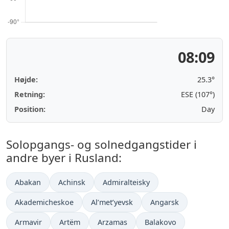
08:09
Højde:
25.3°
Retning:
ESE (107°)
Position:
Day
Solopgangs- og solnedgangstider i
andre byer i Rusland:
Abakan
Achinsk
Admiralteisky
Akademicheskoe
Al’met’yevsk
Angarsk
Armavir
Artëm
Arzamas
Balakovo