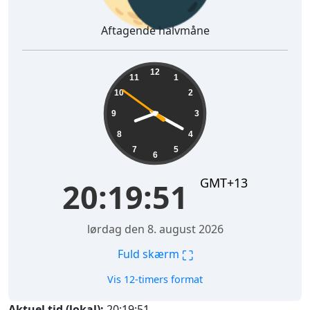
Aftagende halvmåne
20:19:52
12
11
1
10
2
9
3
8
4
7
5
6
GMT+13
20:19:52
lørdag den 8. august 2026
⛶
Fuld skærm
Vis 12-timers format
Aktuel tid (lokal):
20:19:52