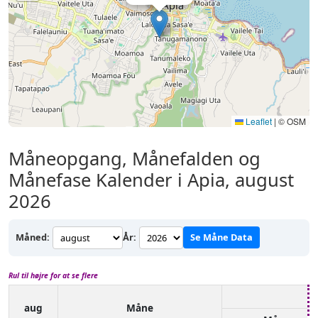
Leaflet
|
© OSM
Måneopgang, Månefalden og
Månefase Kalender i Apia, august
2026
Måned:
År:
Se Måne Data
Rul til højre for at se flere
aug
Måne