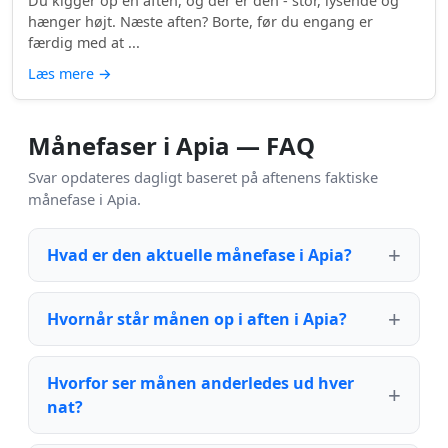
Du kigger op en aften, og der er den - stor, lysende og
hænger højt. Næste aften? Borte, før du engang er
færdig med at ...
Læs mere
→
Månefaser i Apia — FAQ
Svar opdateres dagligt baseret på aftenens faktiske
månefase i Apia.
Hvad er den aktuelle månefase i Apia?
Hvornår står månen op i aften i Apia?
Hvorfor ser månen anderledes ud hver
nat?