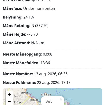
Månefase:
Under horisonten
Belysning:
24.1%
Måne Retning:
N (357.9°)
Måne Højde:
-75.70°
Måne Afstand:
N/A
km
Næste Måneopgang:
03:08
Næste Månefalden:
13:36
Næste Nymåne:
13 aug. 2026, 06:36
Næste Fuldmåne:
28 aug. 2026, 17:18
+
×
−
Apia