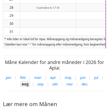
28
Fuldmåne kl 17:18
29
30
31
* Alle tider er lokal tid for Apia. Måneopgang og månenedgang beregnes for
Tabellen kan vise "-" for måneopgang eller månenedgang, hvis begivenheden 
Måne Kalender for andre måneder i 2026 for
Apia:
jan
|
feb
|
mar
|
apr
|
maj
|
jun
|
jul
|
aug
|
sep
|
okt
|
nov
|
dec
Lær mere om Månen