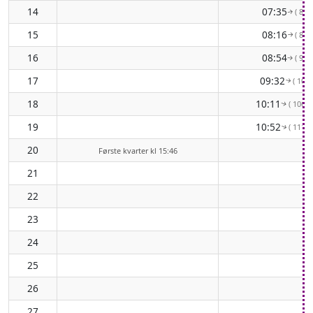
14
07:35
( 80°
↑
15
08:16
( 87°
↑
16
08:54
( 94°
↑
17
09:32
( 100°
↑
18
10:11
( 106° 
↑
19
10:52
( 111° 
↑
20
Første kvarter kl 15:46
21
22
23
24
25
26
27