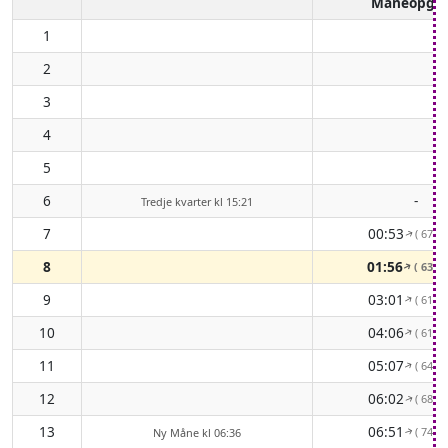
Måneopga
1
2
3
4
5
6
-
Tredje kvarter kl 15:21
7
00:53
( 67° 
↑
8
01:56
( 63° 
↑
9
03:01
( 61° 
↑
10
04:06
( 61° 
↑
11
05:07
( 64° 
↑
12
06:02
( 68° 
↑
13
06:51
( 74° 
Ny Måne kl 06:36
↑