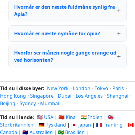
Hvornår er den næste fuldmåne synlig fra
Apia?
Hvornår er næste nymåne for Apia?
Hvorfor ser månen nogle gange orange ud
ved horisonten?
Tid nu i disse byer:
New York
·
London
·
Tokyo
·
Paris
·
Hong Kong
·
Singapore
·
Dubai
·
Los Angeles
·
Shanghai
·
Beijing
·
Sydney
·
Mumbai
Tid nu i lande:
🇺🇸 USA
|
🇨🇳 Kina
|
🇮🇳 Indien
|
🇬🇧
Storbritannien
|
🇩🇪 Tyskland
|
🇯🇵 Japan
|
🇫🇷 Frankrig
|
🇨🇦
Canada
|
🇦🇺 Australien
|
🇧🇷 Brasilien
|