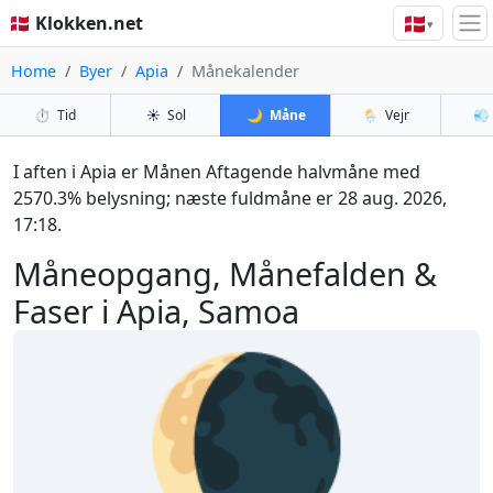
🇩🇰
🇩🇰 Klokken.net
▾
Home
Byer
Apia
Månekalender
⏱️
Tid
☀️
Sol
🌙
Måne
🌦️
Vejr
💨
I aften i Apia er Månen Aftagende halvmåne med
2570.3% belysning; næste fuldmåne er 28 aug. 2026,
17:18.
Måneopgang, Månefalden &
Faser i Apia, Samoa
🌘