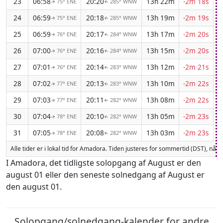
23
06:58
20:20
13h 22m
-2m 18s
75° ENE
285° WNW
↑
↑
24
06:59
20:18
13h 19m
-2m 19s
75° ENE
285° WNW
↑
↑
25
06:59
20:17
13h 17m
-2m 20s
76° ENE
284° WNW
↑
↑
26
07:00
20:16
13h 15m
-2m 20s
76° ENE
284° WNW
↑
↑
27
07:01
20:14
13h 12m
-2m 21s
76° ENE
283° WNW
↑
↑
28
07:02
20:13
13h 10m
-2m 22s
77° ENE
283° WNW
↑
↑
29
07:03
20:11
13h 08m
-2m 22s
77° ENE
282° WNW
↑
↑
30
07:04
20:10
13h 05m
-2m 23s
78° ENE
282° WNW
↑
↑
31
07:05
20:08
13h 03m
-2m 23s
78° ENE
282° WNW
↑
↑
Alle tider er i lokal tid for Amadora. Tiden justeres for sommertid (DST), når
I Amadora, det tidligste solopgang af August er den
august 01 eller den seneste solnedgang af August er
den august 01.
Solopgang/solnedgang-kalender for andre