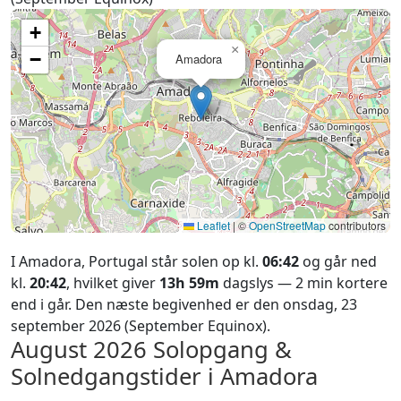
+
×
−
Amadora
Leaflet
|
©
OpenStreetMap
contributors
I Amadora, Portugal står solen op kl.
06:42
og går ned
kl.
20:42
, hvilket giver
13h 59m
dagslys — 2 min kortere
end i går. Den næste begivenhed er den onsdag, 23
september 2026 (September Equinox).
August 2026
Solopgang &
Solnedgangstider i Amadora