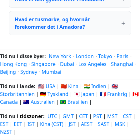
Hvad er tusmørke, og hvornår
forekommer det i Amadora?
Tid nu i disse byer:
New York
·
London
·
Tokyo
·
Paris
·
Hong Kong
·
Singapore
·
Dubai
·
Los Angeles
·
Shanghai
·
Beijing
·
Sydney
·
Mumbai
Tid nu i lande:
🇺🇸 USA
|
🇨🇳 Kina
|
🇮🇳 Indien
|
🇬🇧
Storbritannien
|
🇩🇪 Tyskland
|
🇯🇵 Japan
|
🇫🇷 Frankrig
|
🇨🇦
Canada
|
🇦🇺 Australien
|
🇧🇷 Brasilien
|
Tid nu i
tidszoner
:
UTC
|
GMT
|
CET
|
PST
|
MST
|
CST
|
EST
|
EET
|
IST
|
Kina (CST)
|
JST
|
AEST
|
SAST
|
MSK
|
NZST
|