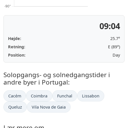
09:04
Højde:
25.7°
Retning:
E (89°)
Position:
Day
Solopgangs- og solnedgangstider i
andre byer i Portugal:
Cacém
Coimbra
Funchal
Lissabon
Queluz
Vila Nova de Gaia
Lær mere om