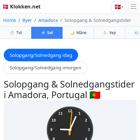
🇩🇰
🇩🇰 Klokken.net
▾
Home
Byer
Amadora
Solopgang & Solnedgangstider
⏱️
Tid
☀️
Sol
🌙
Måne
🌦️
Vejr
💨
Solopgang/Solnedgang idag
Solopgang/Solnedgang imorgen
Solopgang & Solnedgangstider
i Amadora, Portugal 🇵🇹
09:04:02
12
11
1
10
2
9
3
8
4