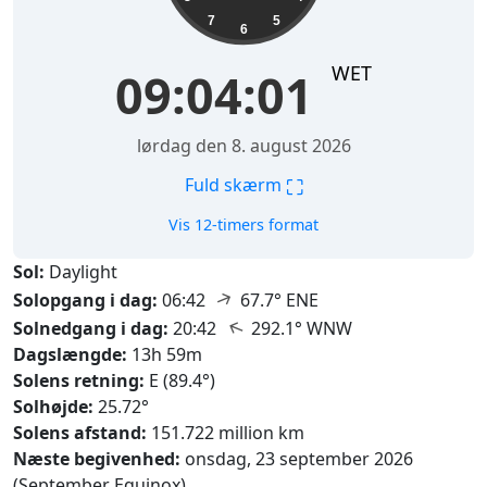
7
5
6
WET
09:04:02
lørdag den 8. august 2026
⛶
Fuld skærm
Vis 12-timers format
Sol:
Daylight
↑
Solopgang i dag:
06:42
67.7° ENE
↑
Solnedgang i dag:
20:42
292.1° WNW
Dagslængde:
13h 59m
Solens retning:
E (89.4°)
Solhøjde:
25.72°
Solens afstand:
151.722 million km
Næste begivenhed:
onsdag, 23 september 2026
(September Equinox)