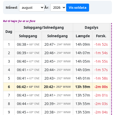
Måned:
År:
Vis soldata
Rul til højre for at se flere
Solopgang/Solnedgang
Dagslys
A
Dag
Solopgang
Solnedgang
Længde
Forsk.
1
06:38
20:47
14h 09m
-1m 52s
66° ENE
294° WNW
↑
↑
2
06:39
20:46
14h 07m
-1m 54s
66° ENE
294° WNW
↑
↑
3
06:40
20:45
14h 05m
-1m 55s
67° ENE
293° WNW
↑
↑
4
06:41
20:44
14h 03m
-1m 57s
67° ENE
293° WNW
↑
↑
5
06:41
20:43
14h 01m
-1m 58s
67° ENE
292° WNW
↑
↑
6
06:42
20:42
13h 59m
-2m 00s
68° ENE
292° WNW
↑
↑
7
06:43
20:41
13h 57m
-2m 01s
68° ENE
292° WNW
↑
↑
8
06:44
20:39
13h 55m
-2m 03s
68° ENE
291° WNW
↑
↑
9
06:45
20:38
13h 53m
-2m 04s
69° ENE
291° WNW
↑
↑