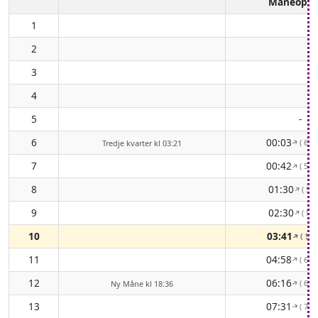
Måneopg
1
2
3
4
5
-
6
00:03
( 64°
Tredje kvarter kl 03:21
↑
7
00:42
( 58°
↑
8
01:30
( 54
↑
9
02:30
( 53
↑
10
03:41
( 55
↑
11
04:58
( 60°
↑
12
06:16
( 66°
Ny Måne kl 18:36
↑
13
07:31
( 74°
↑