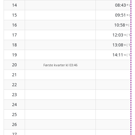
14
08:43
( 83
↑
15
09:51
( 92
↑
16
10:58
( 10
↑
17
12:03
( 108
↑
18
13:08
( 114
↑
19
14:11
( 120
↑
20
Første kvarter kl 03:46
21
22
23
24
25
26
27