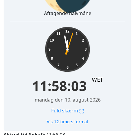
Aftagende halvmåne
11:58:04
12
11
1
10
2
9
3
8
4
7
5
6
WET
11:58:04
mandag den 10. august 2026
⛶
Fuld skærm
Vis 12-timers format
Aktuel tid (lokal):
11:58:04