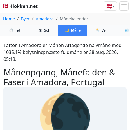
🇩🇰
🇩🇰 Klokken.net
▾
Home
Byer
Amadora
Månekalender
⏱️
Tid
☀️
Sol
🌙
Måne
🌦️
Vejr
💨
I aften i Amadora er Månen Aftagende halvmåne med
1035.1% belysning; næste fuldmåne er 28 aug. 2026,
05:18.
Måneopgang, Månefalden &
Faser i Amadora, Portugal
🌘