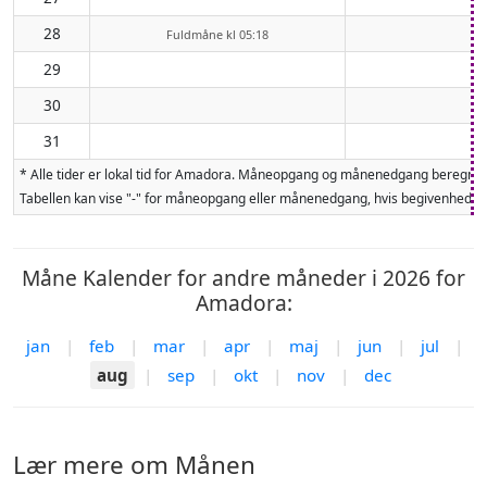
28
Fuldmåne kl 05:18
29
30
31
* Alle tider er lokal tid for Amadora. Måneopgang og månenedgang beregnes 
Tabellen kan vise "-" for måneopgang eller månenedgang, hvis begivenheden 
Måne Kalender for andre måneder i 2026 for
Amadora:
jan
|
feb
|
mar
|
apr
|
maj
|
jun
|
jul
|
aug
|
sep
|
okt
|
nov
|
dec
Lær mere om Månen