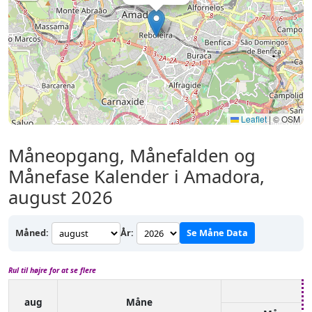
Leaflet
|
© OSM
Måneopgang, Månefalden og
Månefase Kalender i Amadora,
august 2026
Måned:
År:
Se Måne Data
Rul til højre for at se flere
aug
Måne