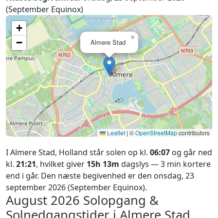
(September Equinox)
+
×
−
Almere Stad
Leaflet
|
©
OpenStreetMap
contributors
I Almere Stad, Holland står solen op kl.
06:07
og går ned
kl.
21:21
, hvilket giver
15h 13m
dagslys — 3 min kortere
end i går. Den næste begivenhed er den onsdag, 23
september 2026 (September Equinox).
August 2026
Solopgang &
Solnedgangstider i Almere Stad