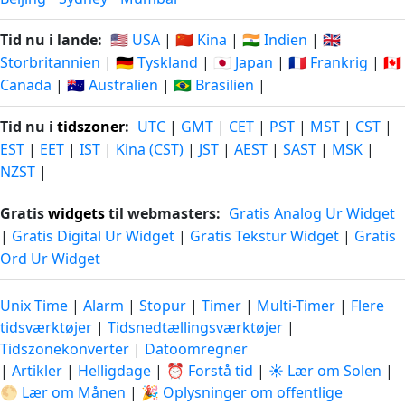
Tid nu i lande:
🇺🇸 USA
|
🇨🇳 Kina
|
🇮🇳 Indien
|
🇬🇧
Storbritannien
|
🇩🇪 Tyskland
|
🇯🇵 Japan
|
🇫🇷 Frankrig
|
🇨🇦
Canada
|
🇦🇺 Australien
|
🇧🇷 Brasilien
|
Tid nu i
tidszoner
:
UTC
|
GMT
|
CET
|
PST
|
MST
|
CST
|
EST
|
EET
|
IST
|
Kina (CST)
|
JST
|
AEST
|
SAST
|
MSK
|
NZST
|
Gratis
widgets
til webmasters:
Gratis Analog Ur Widget
|
Gratis Digital Ur Widget
|
Gratis Tekstur Widget
|
Gratis
Ord Ur Widget
Unix Time
|
Alarm
|
Stopur
|
Timer
|
Multi-Timer
|
Flere
tidsværktøjer
|
Tidsnedtællingsværktøjer
|
Tidszonekonverter
|
Datoomregner
|
Artikler
|
Helligdage
|
⏰ Forstå tid
|
☀️ Lær om Solen
|
🌕 Lær om Månen
|
🎉 Oplysninger om offentlige