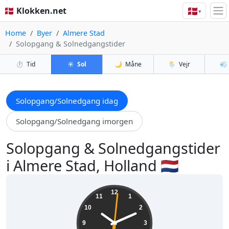
🇩🇰
🇩🇰 Klokken.net
▾
Home
Byer
Almere Stad
Solopgang & Solnedgangstider
⏱️
Tid
☀️
Sol
🌙
Måne
🌦️
Vejr
💨
Solopgang/Solnedgang idag
Solopgang/Solnedgang imorgen
Solopgang & Solnedgangstider
i Almere Stad, Holland 🇳🇱
10:11:03
12
11
1
10
2
9
3