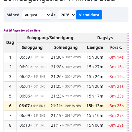
Måned:
År:
Vis soldata
Rul til højre for at se flere
Solopgang/Solnedgang
Dagslys
A
Dag
Solopgang
Solnedgang
Længde
Forsk.
1
05:59
21:30
15h 30m
-3m 14s
58° ENE
301° WNW
↑
↑
2
06:01
21:28
15h 27m
-3m 16s
59° ENE
301° WNW
↑
↑
3
06:02
21:26
15h 24m
-3m 19s
59° ENE
300° WNW
↑
↑
4
06:04
21:25
15h 20m
-3m 21s
60° ENE
300° WNW
↑
↑
5
06:06
21:23
15h 17m
-3m 23s
60° ENE
299° WNW
↑
↑
6
06:07
21:21
15h 13m
-3m 25s
61° ENE
299° WNW
↑
↑
7
06:09
21:19
15h 10m
-3m 27s
61° ENE
298° WNW
↑
↑
8
06:10
21:17
15h 06m
-3m 29s
62° ENE
298° WNW
↑
↑