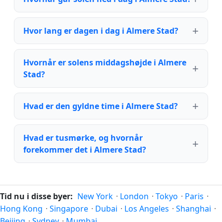
Hvor lang er dagen i dag i Almere Stad?
Hvornår er solens middagshøjde i Almere
Stad?
Hvad er den gyldne time i Almere Stad?
Hvad er tusmørke, og hvornår
forekommer det i Almere Stad?
Tid nu i disse byer:
New York
·
London
·
Tokyo
·
Paris
·
Hong Kong
·
Singapore
·
Dubai
·
Los Angeles
·
Shanghai
·
Beijing
·
Sydney
·
Mumbai