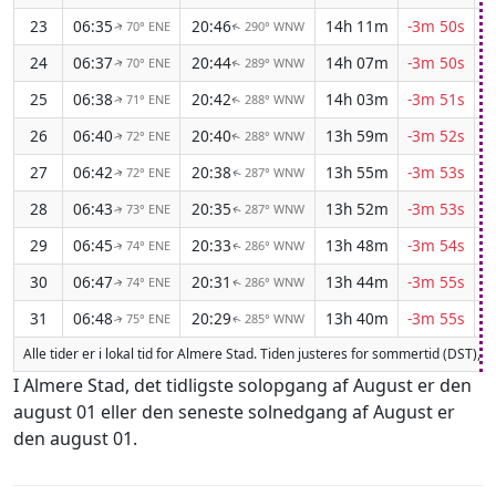
23
06:35
20:46
14h 11m
-3m 50s
70° ENE
290° WNW
↑
↑
24
06:37
20:44
14h 07m
-3m 50s
70° ENE
289° WNW
↑
↑
25
06:38
20:42
14h 03m
-3m 51s
71° ENE
288° WNW
↑
↑
26
06:40
20:40
13h 59m
-3m 52s
72° ENE
288° WNW
↑
↑
27
06:42
20:38
13h 55m
-3m 53s
72° ENE
287° WNW
↑
↑
28
06:43
20:35
13h 52m
-3m 53s
73° ENE
287° WNW
↑
↑
29
06:45
20:33
13h 48m
-3m 54s
74° ENE
286° WNW
↑
↑
30
06:47
20:31
13h 44m
-3m 55s
74° ENE
286° WNW
↑
↑
31
06:48
20:29
13h 40m
-3m 55s
75° ENE
285° WNW
↑
↑
Alle tider er i lokal tid for Almere Stad. Tiden justeres for sommertid (DST), 
I Almere Stad, det tidligste solopgang af August er den
august 01 eller den seneste solnedgang af August er
den august 01.