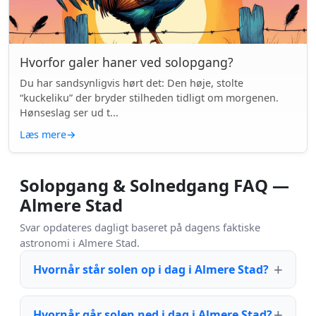
Hvorfor galer haner ved solopgang?
Du har sandsynligvis hørt det: Den høje, stolte
“kuckeliku” der bryder stilheden tidligt om morgenen.
Hønseslag ser ud t...
Læs mere
→
Solopgang & Solnedgang FAQ —
Almere Stad
Svar opdateres dagligt baseret på dagens faktiske
astronomi i Almere Stad.
Hvornår står solen op i dag i Almere Stad?
Hvornår går solen ned i dag i Almere Stad?