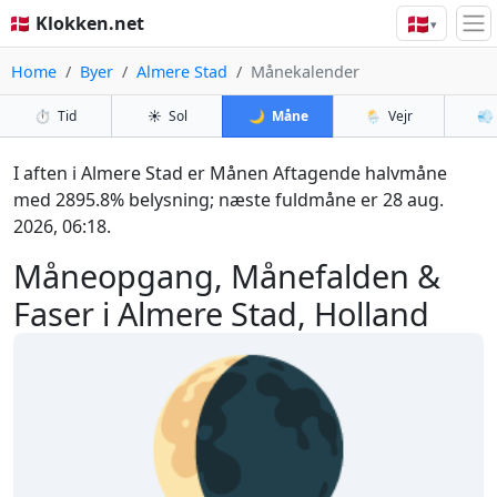
🇩🇰
🇩🇰 Klokken.net
▾
Home
Byer
Almere Stad
Månekalender
⏱️
Tid
☀️
Sol
🌙
Måne
🌦️
Vejr
💨
I aften i Almere Stad er Månen Aftagende halvmåne
med 2895.8% belysning; næste fuldmåne er 28 aug.
2026, 06:18.
Måneopgang, Månefalden &
Faser i Almere Stad, Holland
🌘