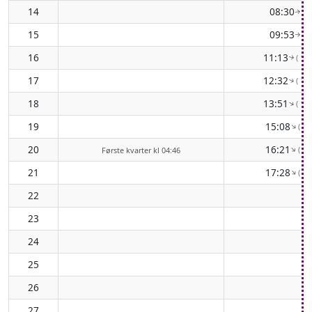
14
08:30
( 8
↑
15
09:53
( 9
↑
16
11:13
( 10
↑
17
12:32
( 11
↑
18
13:51
( 12
↑
19
15:08
( 13
↑
20
16:21
( 13
↑
Første kvarter kl 04:46
21
17:28
( 14
↑
22
23
24
25
26
27