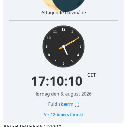
Aftagende halvmåne
17:10:11
12
11
1
10
2
9
3
8
4
7
5
6
CET
17:10:11
lørdag den 8. august 2026
⛶
Fuld skærm
Vis 12-timers format
Aktuel tid (lokal):
17:10:11