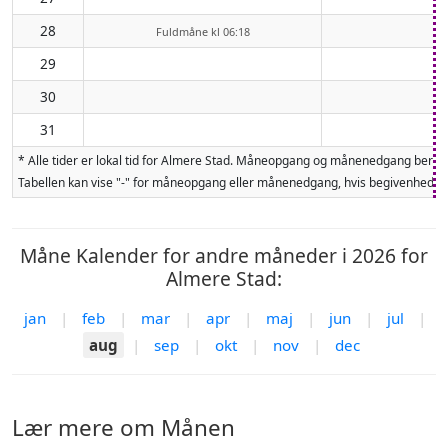
28
Fuldmåne kl 06:18
29
30
31
* Alle tider er lokal tid for Almere Stad. Måneopgang og månenedgang bereg
Tabellen kan vise "-" for måneopgang eller månenedgang, hvis begivenheden 
Måne Kalender for andre måneder i 2026 for
Almere Stad:
jan
|
feb
|
mar
|
apr
|
maj
|
jun
|
jul
|
aug
|
sep
|
okt
|
nov
|
dec
Lær mere om Månen