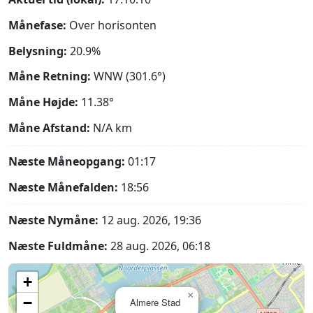
Månefase:
Over horisonten
Belysning:
20.9%
Måne Retning:
WNW (301.6°)
Måne Højde:
11.38°
Måne Afstand:
N/A
km
Næste Måneopgang:
01:17
Næste Månefalden:
18:56
Næste Nymåne:
12 aug. 2026, 19:36
Næste Fuldmåne:
28 aug. 2026, 06:18
+
×
−
Almere Stad