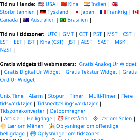
Tid nu i lande:
🇺🇸 USA
|
🇨🇳 Kina
|
🇮🇳 Indien
|
🇬🇧
Storbritannien
|
🇩🇪 Tyskland
|
🇯🇵 Japan
|
🇫🇷 Frankrig
|
🇨🇦
Canada
|
🇦🇺 Australien
|
🇧🇷 Brasilien
|
Tid nu i
tidszoner
:
UTC
|
GMT
|
CET
|
PST
|
MST
|
CST
|
EST
|
EET
|
IST
|
Kina (CST)
|
JST
|
AEST
|
SAST
|
MSK
|
NZST
|
Gratis
widgets
til webmasters:
Gratis Analog Ur Widget
|
Gratis Digital Ur Widget
|
Gratis Tekstur Widget
|
Gratis
Ord Ur Widget
Unix Time
|
Alarm
|
Stopur
|
Timer
|
Multi-Timer
|
Flere
tidsværktøjer
|
Tidsnedtællingsværktøjer
|
Tidszonekonverter
|
Datoomregner
|
Artikler
|
Helligdage
|
⏰ Forstå tid
|
☀️ Lær om Solen
|
🌕 Lær om Månen
|
🎉 Oplysninger om offentlige
helligdage
|
🌐 Oplysninger om tidszoner