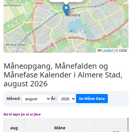
Leaflet
|
© OSM
Måneopgang, Månefalden og
Månefase Kalender i Almere Stad,
august 2026
Måned:
År:
Se Måne Data
Rul til højre for at se flere
aug
Måne