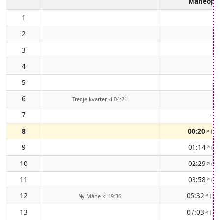
Måneopg
1
2
3
4
5
6
Tredje kvarter kl 04:21
7
-
8
00:20
( 4
↑
9
01:14
( 4
↑
10
02:29
( 4
↑
11
03:58
( 4
↑
12
05:32
( 59
↑
Ny Måne kl 19:36
13
07:03
( 69
↑