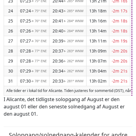
23
07:23
20:44
13h 21m
-2m 16s
75° ENE
285° WNW
↑
↑
24
07:24
20:43
13h 18m
-2m 17s
75° ENE
285° WNW
↑
↑
25
07:25
20:41
13h 16m
-2m 18s
76° ENE
284° WNW
↑
↑
26
07:26
20:40
13h 14m
-2m 18s
76° ENE
284° WNW
↑
↑
27
07:27
20:39
13h 11m
-2m 19s
76° ENE
283° WNW
↑
↑
28
07:28
20:37
13h 09m
-2m 20s
77° ENE
283° WNW
↑
↑
29
07:28
20:36
13h 07m
-2m 20s
77° ENE
282° WNW
↑
↑
30
07:29
20:34
13h 04m
-2m 21s
78° ENE
282° WNW
↑
↑
31
07:30
20:33
13h 02m
-2m 21s
78° ENE
281° WNW
↑
↑
Alle tider er i lokal tid for Alicante. Tiden justeres for sommertid (DST), når 
I Alicante, det tidligste solopgang af August er den
august 01 eller den seneste solnedgang af August er
den august 01.
Solopgang/solnedgang-kalender for andre