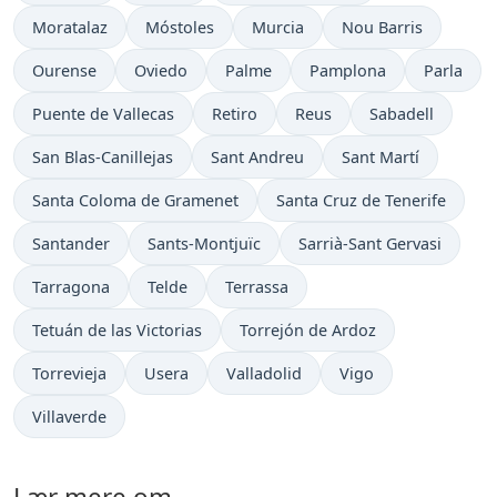
Moratalaz
Móstoles
Murcia
Nou Barris
Ourense
Oviedo
Palme
Pamplona
Parla
Puente de Vallecas
Retiro
Reus
Sabadell
San Blas-Canillejas
Sant Andreu
Sant Martí
Santa Coloma de Gramenet
Santa Cruz de Tenerife
Santander
Sants-Montjuïc
Sarrià-Sant Gervasi
Tarragona
Telde
Terrassa
Tetuán de las Victorias
Torrejón de Ardoz
Torrevieja
Usera
Valladolid
Vigo
Villaverde
Lær mere om