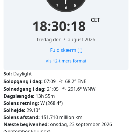
7
5
6
CET
18:30:19
fredag den 7. august 2026
⛶
Fuld skærm
Vis 12-timers format
Sol:
Daylight
↑
Solopgang i dag:
07:09
68.2° ENE
↑
Solnedgang i dag:
21:05
291.6° WNW
Dagslængde:
13h 55m
Solens retning:
W (268.4°)
Solhøjde:
29.13°
Solens afstand:
151.710 million km
Næste begivenhed:
onsdag, 23 september 2026
(September Equinox)