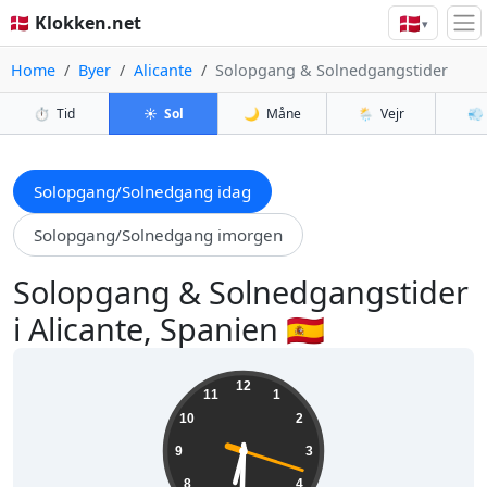
🇩🇰
🇩🇰 Klokken.net
▾
Home
Byer
Alicante
Solopgang & Solnedgangstider
⏱️
Tid
☀️
Sol
🌙
Måne
🌦️
Vejr
💨
Solopgang/Solnedgang idag
Solopgang/Solnedgang imorgen
Solopgang & Solnedgangstider
i Alicante, Spanien 🇪🇸
18:30:19
12
11
1
10
2
9
3
8
4