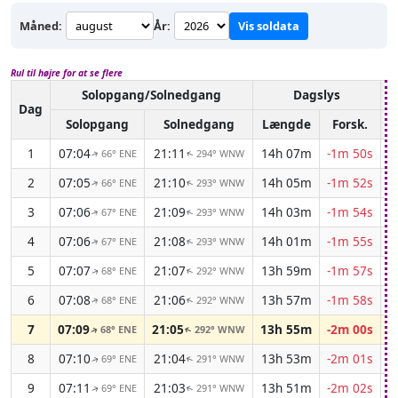
Måned:
År:
Vis soldata
Rul til højre for at se flere
Solopgang/Solnedgang
Dagslys
A
Dag
Solopgang
Solnedgang
Længde
Forsk.
1
07:04
21:11
14h 07m
-1m 50s
66° ENE
294° WNW
↑
↑
2
07:05
21:10
14h 05m
-1m 52s
66° ENE
293° WNW
↑
↑
3
07:06
21:09
14h 03m
-1m 54s
67° ENE
293° WNW
↑
↑
4
07:06
21:08
14h 01m
-1m 55s
67° ENE
293° WNW
↑
↑
5
07:07
21:07
13h 59m
-1m 57s
68° ENE
292° WNW
↑
↑
6
07:08
21:06
13h 57m
-1m 58s
68° ENE
292° WNW
↑
↑
7
07:09
21:05
13h 55m
-2m 00s
68° ENE
292° WNW
↑
↑
8
07:10
21:04
13h 53m
-2m 01s
69° ENE
291° WNW
↑
↑
9
07:11
21:03
13h 51m
-2m 02s
69° ENE
291° WNW
↑
↑