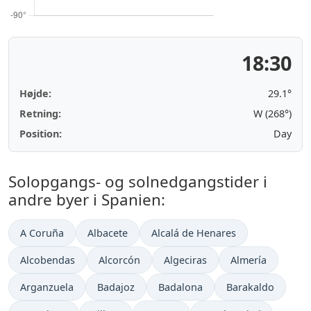
18:30
Højde:
29.1°
Retning:
W (268°)
Position:
Day
Solopgangs- og solnedgangstider i
andre byer i Spanien:
A Coruña
Albacete
Alcalá de Henares
Alcobendas
Alcorcón
Algeciras
Almería
Arganzuela
Badajoz
Badalona
Barakaldo