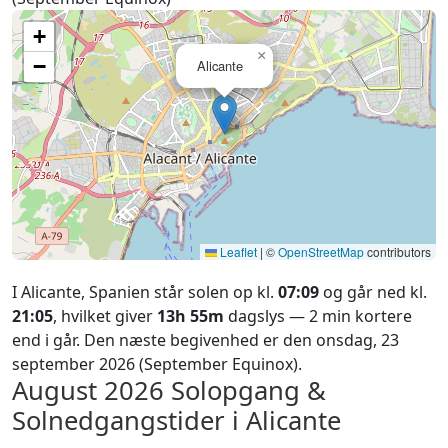
+
×
−
Alicante
Leaflet
|
©
OpenStreetMap
contributors
I Alicante, Spanien står solen op kl.
07:09
og går ned kl.
21:05
, hvilket giver
13h 55m
dagslys — 2 min kortere
end i går. Den næste begivenhed er den onsdag, 23
september 2026 (September Equinox).
August 2026
Solopgang &
Solnedgangstider i Alicante