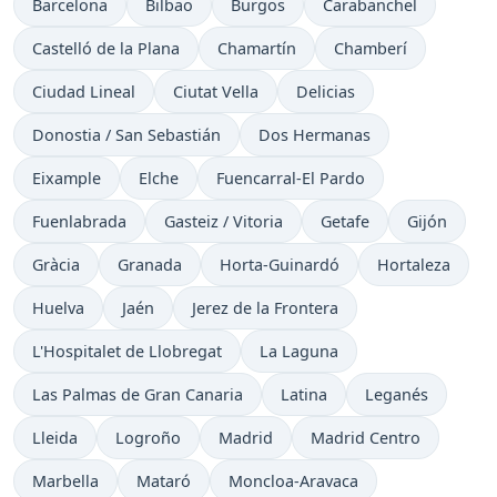
Barcelona
Bilbao
Burgos
Carabanchel
Castelló de la Plana
Chamartín
Chamberí
Ciudad Lineal
Ciutat Vella
Delicias
Donostia / San Sebastián
Dos Hermanas
Eixample
Elche
Fuencarral-El Pardo
Fuenlabrada
Gasteiz / Vitoria
Getafe
Gijón
Gràcia
Granada
Horta-Guinardó
Hortaleza
Huelva
Jaén
Jerez de la Frontera
L'Hospitalet de Llobregat
La Laguna
Las Palmas de Gran Canaria
Latina
Leganés
Lleida
Logroño
Madrid
Madrid Centro
Marbella
Mataró
Moncloa-Aravaca