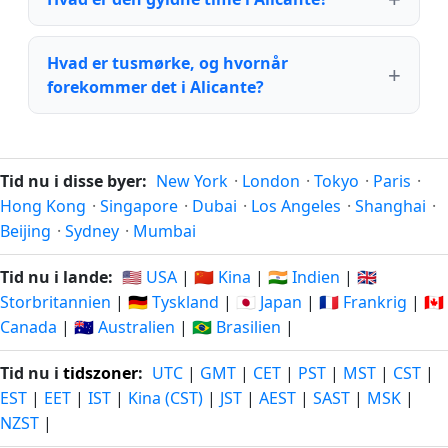
Hvad er tusmørke, og hvornår
forekommer det i Alicante?
Tid nu i disse byer:
New York
·
London
·
Tokyo
·
Paris
·
Hong Kong
·
Singapore
·
Dubai
·
Los Angeles
·
Shanghai
·
Beijing
·
Sydney
·
Mumbai
Tid nu i lande:
🇺🇸 USA
|
🇨🇳 Kina
|
🇮🇳 Indien
|
🇬🇧
Storbritannien
|
🇩🇪 Tyskland
|
🇯🇵 Japan
|
🇫🇷 Frankrig
|
🇨🇦
Canada
|
🇦🇺 Australien
|
🇧🇷 Brasilien
|
Tid nu i
tidszoner
:
UTC
|
GMT
|
CET
|
PST
|
MST
|
CST
|
EST
|
EET
|
IST
|
Kina (CST)
|
JST
|
AEST
|
SAST
|
MSK
|
NZST
|