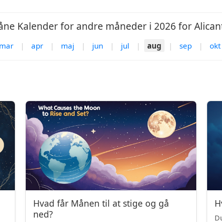
ne Kalender for andre måneder i 2026 for Alican
mar
|
apr
|
maj
|
jun
|
jul
|
aug
|
sep
|
okt
Hvad får Månen til at stige og gå
H
ned?
Du