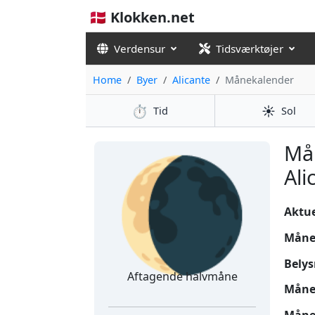
🇩🇰 Klokken.net
Verdensur
Tidsværktøjer
Home
Byer
Alicante
Månekalender
⏱️
☀️
Tid
Sol
🌘
Må
Ali
Aktuel
Måne
Belys
Aftagende halvmåne
Måne