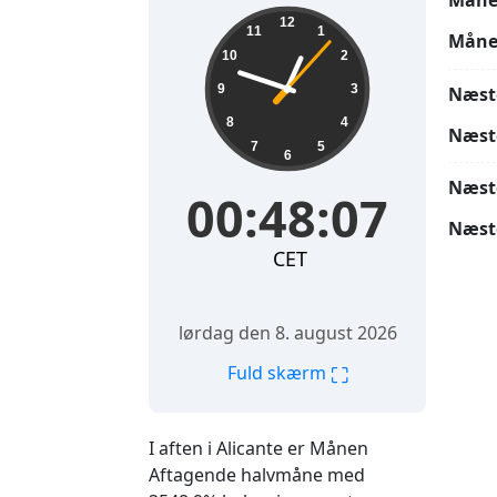
Måne
00:48:08
12
11
1
Måne
10
2
9
3
Næst
8
4
Næst
7
5
6
Næst
00:48:08
Næst
CET
lørdag den 8. august 2026
⛶
Fuld skærm
I aften i Alicante er Månen
Aftagende halvmåne med