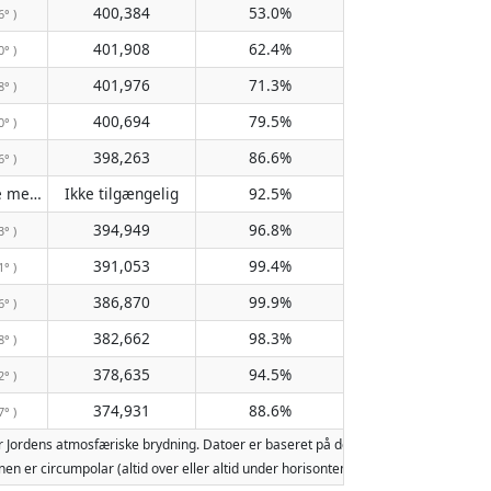
400,384
53.0%
6° )
401,908
62.4%
0° )
401,976
71.3%
8° )
400,694
79.5%
0° )
398,263
86.6%
6° )
Passerer ikke meridianen
Ikke tilgængelig
92.5%
( Ikke tilgængelig )
394,949
96.8%
3° )
391,053
99.4%
1° )
386,870
99.9%
6° )
382,662
98.3%
8° )
378,635
94.5%
2° )
374,931
88.6%
7° )
r Jordens atmosfæriske brydning. Datoer er baseret på den gregorianske kalende
 Månen er circumpolar (altid over eller altid under horisonten). To måneopgang