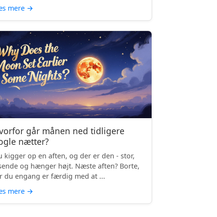
æs mere
→
vorfor går månen ned tidligere
ogle nætter?
 kigger op en aften, og der er den - stor,
sende og hænger højt. Næste aften? Borte,
r du engang er færdig med at ...
æs mere
→