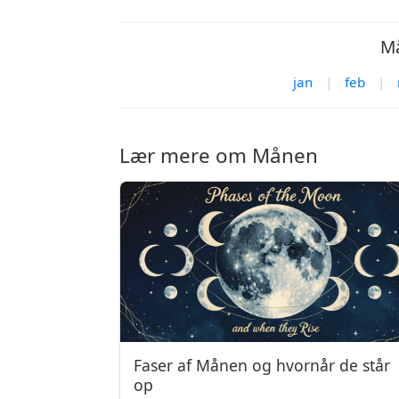
Må
jan
|
feb
|
Lær mere om Månen
Faser af Månen og hvornår de står
op