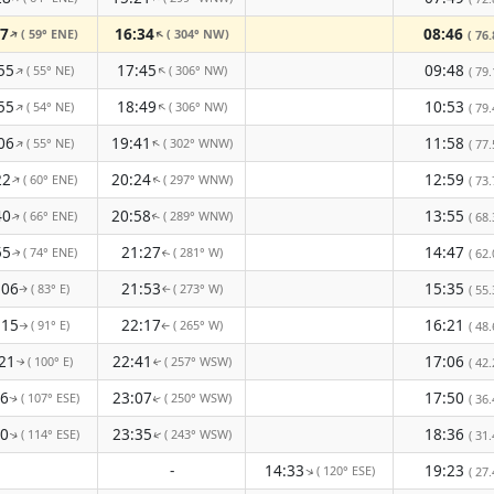
07
16:34
08:46
( 59° ENE)
( 304° NW)
↑
↑
( 76.
55
17:45
09:48
( 55° NE)
( 306° NW)
↑
↑
( 79.
55
18:49
10:53
( 54° NE)
( 306° NW)
↑
↑
( 79.
06
19:41
11:58
( 55° NE)
( 302° WNW)
↑
↑
( 77.
22
20:24
12:59
( 60° ENE)
( 297° WNW)
↑
( 73.
↑
40
20:58
13:55
( 66° ENE)
( 289° WNW)
( 68.
↑
↑
55
21:27
14:47
( 74° ENE)
( 281° W)
( 62.
↑
↑
:06
21:53
15:35
( 83° E)
( 273° W)
( 55.
↑
↑
:15
22:17
16:21
( 91° E)
( 265° W)
( 48.
↑
↑
21
22:41
17:06
( 100° E)
( 257° WSW)
( 42.
↑
↑
26
23:07
17:50
( 107° ESE)
( 250° WSW)
( 36.
↑
↑
30
23:35
18:36
( 114° ESE)
( 243° WSW)
( 31.
↑
↑
-
14:33
19:23
( 120° ESE)
↑
( 27.