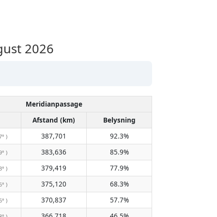
gust 2026
Meridianpassage
Afstand (km)
Belysning
387,701
92.3%
7° )
383,636
85.9%
9° )
379,419
77.9%
3° )
375,120
68.3%
6° )
370,837
57.7%
6° )
366,718
46.5%
8° )