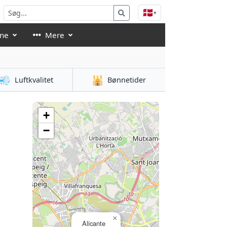
🇩🇰
▾
åne
Mere
💨
🕌
Luftkvalitet
Bønnetider
+
−
×
Alicante