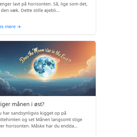
nger lavt på horisonten. Så, lige som det,
 den væk. Dette stille øjebli...
æs mere
→
tiger månen i øst?
 har sandsynligvis kigget op på
ttehimlen og set Månen langsomt stige
er horisonten. Måske har du endda
mærket, ...