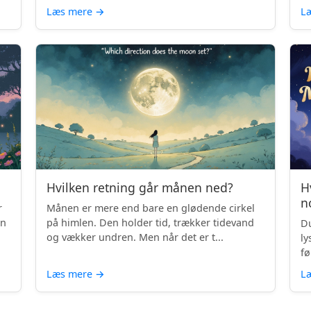
Læs mere
→
L
Hvilken retning går månen ned?
H
n
r
Månen er mere end bare en glødende cirkel
en
på himlen. Den holder tid, trækker tidevand
Du
og vækker undren. Men når det er t...
ly
fø
Læs mere
→
L