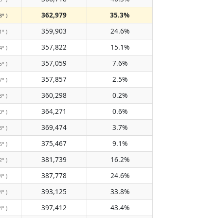
362,979
35.3%
8° )
359,903
24.6%
1° )
357,822
15.1%
4° )
357,059
7.6%
5° )
357,857
2.5%
7° )
360,298
0.2%
3° )
364,271
0.6%
0° )
369,474
3.7%
3° )
375,467
9.1%
6° )
381,739
16.2%
2° )
387,778
24.6%
4° )
393,125
33.8%
4° )
397,412
43.4%
4° )