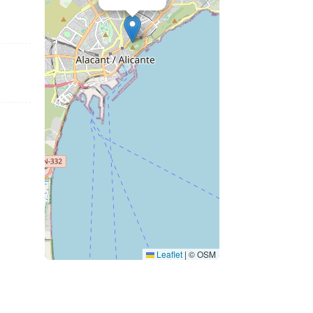
Leaflet
|
© OSM