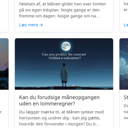
hæ
Følelsen af, at Månen glider hen over himlen
er
på sin egen tidsplan. Nogle gange er den
fremme om dagen. Nogle gange om na...
Læs mere
→
L
Kan du forudsige måneopgangen
S
uden en lommeregner?
Du
na
r
Du lægger mærke til, at Månen synker mod
ov
horisonten og undrer dig - kan jeg gætte,
be
hvornår den forsvinder i morgen? Du b...