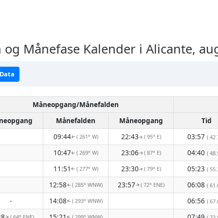
g Månefase Kalender i Alicante, au
 Data
Måneopgang/Månefalden
neopgang
Månefalden
Måneopgang
Tid
09:44
22:43
03:57
( 261° W)
( 95° E)
( 42.
↑
↑
10:47
23:06
04:40
( 269° W)
( 87° E)
( 48.
↑
↑
11:51
23:30
05:23
( 277° W)
( 79° E)
( 55.
↑
↑
12:58
23:57
06:08
( 285° WNW)
( 72° ENE)
( 61.
↑
↑
-
14:08
06:56
( 293° WNW)
( 67.
↑
28
15:21
07:49
( 64° ENE)
( 299° WNW)
↑
( 72.
↑