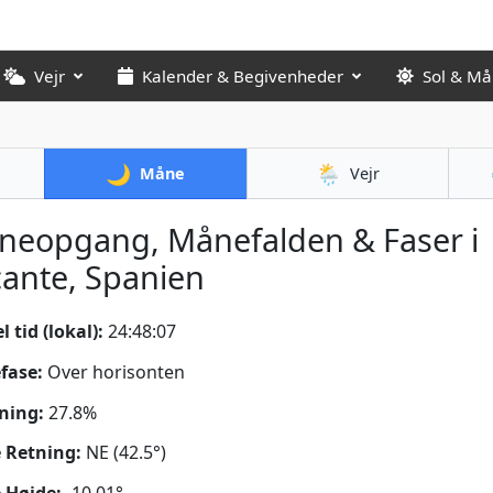
Vejr
Kalender & Begivenheder
Sol & M
🌙
🌦️
Måne
Vejr
neopgang, Månefalden & Faser i
cante, Spanien
 tid (lokal):
24:48:08
fase:
Over horisonten
ning:
27.8%
 Retning:
NE (42.5°)