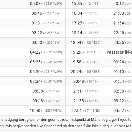
00:08
15:35
20:12
( 238° WSW)
( 124° SE)
↑
↑
( 24.
00:46
16:34
21:03
( 235° SW)
( 127° SE)
↑
↑
( 23.
01:31
17:27
21:54
( 233° SW)
( 127° SE)
↑
↑
( 22.
02:22
18:14
22:46
( 233° SW)
( 126° SE)
↑
↑
( 24.
03:20
18:54
23:36
( 235° SW)
( 123° ESE)
↑
↑
( 26.
04:22
19:29
( 239° WSW)
( 118° ESE)
↑
↑
05:25
19:58
00:24
( 244° WSW)
( 112° ESE)
( 30.
↑
↑
06:30
20:24
01:10
( 251° WSW)
( 105° ESE)
( 35.
↑
↑
07:34
20:48
01:54
( 258° WSW)
( 98° E)
( 40.
↑
↑
08:38
21:11
02:38
( 266° W)
( 90° E)
( 46.
↑
↑
09:43
21:35
03:22
( 274° W)
( 82° E)
( 53.
↑
↑
10:50
22:01
04:07
( 283° WNW)
( 74° ENE)
( 59.
↑
↑
 månenedgang beregnes for den geometriske midtpunkt af Månen og tager højde fo
g, hvis begivenheden ikke finder sted på den specifikke lokale dag, eller hvis