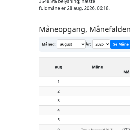
3548.9% belysning; næste
fuldmåne er 28 aug. 2026, 06:18.
Måneopgang, Månefalden o
Måned:
År:
Se Måne
aug
Måne
Må
1
2
3
4
5
6
00:
Tredje kvarter kl 04:21