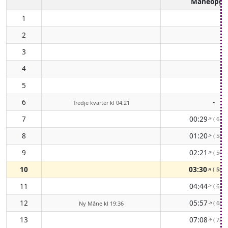
Måneopga
1
2
3
4
5
6
-
Tredje kvarter kl 04:21
7
00:29
( 61°
↑
8
01:20
( 58°
↑
9
02:21
( 56°
↑
10
03:30
( 58°
↑
11
04:44
( 62°
↑
12
05:57
( 68°
Ny Måne kl 19:36
↑
13
07:08
( 75°
↑