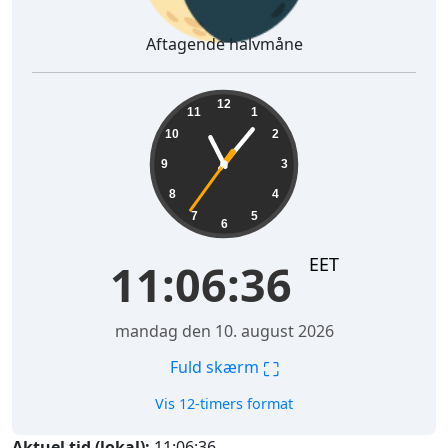
Aftagende halvmåne
11:06:37
12
11
1
10
2
9
3
8
4
7
5
6
EET
11:06:37
mandag den 10. august 2026
⛶
Fuld skærm
Vis 12-timers format
Aktuel tid (lokal):
11:06:37