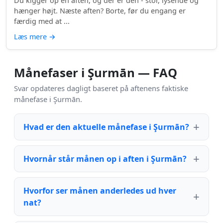
Du kigger op en aften, og der er den - stor, lysende og
hænger højt. Næste aften? Borte, før du engang er
færdig med at ...
Læs mere
→
Månefaser i Şurmān — FAQ
Svar opdateres dagligt baseret på aftenens faktiske
månefase i Şurmān.
Hvad er den aktuelle månefase i Şurmān?
Hvornår står månen op i aften i Şurmān?
Hvorfor ser månen anderledes ud hver
nat?