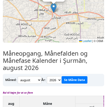
Leaflet
|
© OSM
Måneopgang, Månefalden og
Månefase Kalender i Şurmān,
august 2026
Måned:
År:
Se Måne Data
Rul til højre for at se flere
aug
Måne