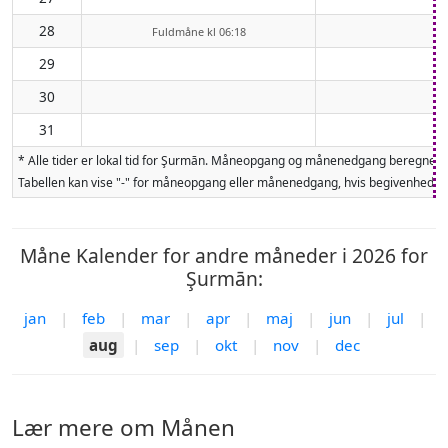
28
Fuldmåne kl 06:18
29
30
31
* Alle tider er lokal tid for Şurmān. Måneopgang og månenedgang beregnes f
Tabellen kan vise "-" for måneopgang eller månenedgang, hvis begivenheden 
Måne Kalender for andre måneder i 2026 for
Şurmān:
jan
|
feb
|
mar
|
apr
|
maj
|
jun
|
jul
|
aug
|
sep
|
okt
|
nov
|
dec
Lær mere om Månen