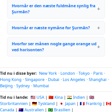
Hvornår er den næste fuldmåne synlig fra
Şurmān?
Hvornår er næste nymåne for Şurmān?
Hvorfor ser månen nogle gange orange ud
ved horisonten?
Tid nu i disse byer:
New York
·
London
·
Tokyo
·
Paris
·
Hong Kong
·
Singapore
·
Dubai
·
Los Angeles
·
Shanghai
·
Beijing
·
Sydney
·
Mumbai
Tid nu i lande:
🇺🇸 USA
|
🇨🇳 Kina
|
🇮🇳 Indien
|
🇬🇧
Storbritannien
|
🇩🇪 Tyskland
|
🇯🇵 Japan
|
🇫🇷 Frankrig
|
🇨🇦
Canada
|
🇦🇺 Australien
|
🇧🇷 Brasilien
|