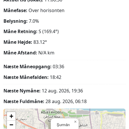
Månefase:
Over horisonten
Belysning:
7.0%
Måne Retning:
S (169.4°)
Måne Højde:
83.12°
Måne Afstand:
N/A
km
Næste Måneopgang:
03:36
Næste Månefalden:
18:42
Næste Nymåne:
12 aug. 2026, 19:36
Næste Fuldmåne:
28 aug. 2026, 06:18
+
×
−
Şurmān