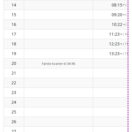
14
08:15
( 83°
↑
15
09:20
( 91°
↑
16
10:22
( 99°
↑
17
11:23
( 106°
↑
18
12:23
( 112°
↑
19
13:23
( 117°
↑
20
Første kvarter kl 04:46
21
22
23
24
25
26
27