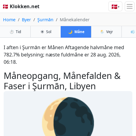
🇩🇰
🇩🇰 Klokken.net
▾
Home
Byer
Şurmān
Månekalender
⏱️
Tid
☀️
Sol
🌙
Måne
🌦️
Vejr
💨
I aften i Şurmān er Månen Aftagende halvmåne med
782.7% belysning; næste fuldmåne er 28 aug. 2026,
06:18.
Måneopgang, Månefalden &
Faser i Şurmān, Libyen
🌘