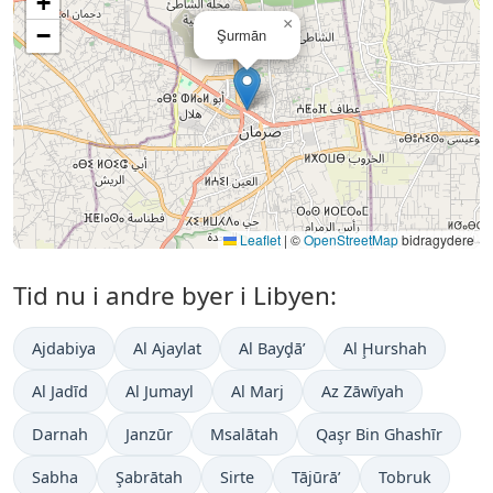
+
×
−
Şurmān
Leaflet
|
©
OpenStreetMap
bidragydere
Tid nu i andre byer i Libyen:
Ajdabiya
Al Ajaylat
Al Bayḑā’
Al Ḩurshah
Al Jadīd
Al Jumayl
Al Marj
Az Zāwīyah
Darnah
Janzūr
Msalātah
Qaşr Bin Ghashīr
Sabha
Şabrātah
Sirte
Tājūrā’
Tobruk