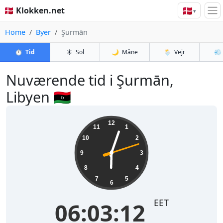
🇩🇰
🇩🇰 Klokken.net
▾
Home
Byer
Şurmān
⏱️
Tid
☀️
Sol
🌙
Måne
🌦️
Vejr
💨
Nuværende tid i Şurmān,
Libyen 🇱🇾
06:03:12
12
11
1
10
2
9
3
8
4
7
5
6
EET
06:03:12