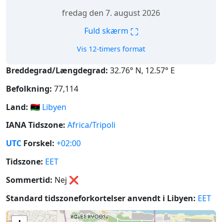
fredag den 7. august 2026
⛶
Fuld skærm
Vis 12-timers format
Breddegrad/Længdegrad:
32.76° N, 12.57° E
Befolkning:
77,114
Land:
🇱🇾
Libyen
IANA Tidszone:
Africa/Tripoli
UTC
Forskel:
+02:00
Tidszone:
EET
Sommertid:
Nej
❌
Standard tidszoneforkortelser anvendt i Libyen:
EET