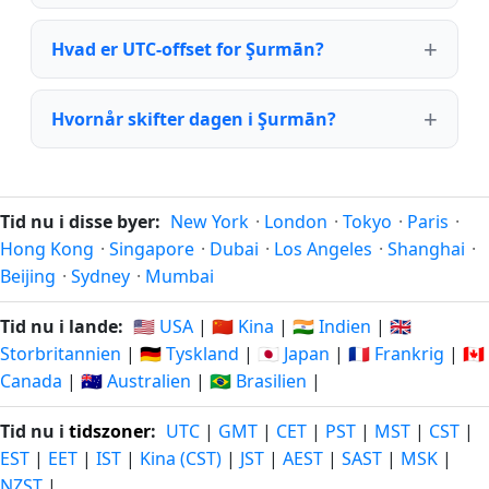
Hvad er UTC-offset for Şurmān?
Hvornår skifter dagen i Şurmān?
Tid nu i disse byer:
New York
·
London
·
Tokyo
·
Paris
·
Hong Kong
·
Singapore
·
Dubai
·
Los Angeles
·
Shanghai
·
Beijing
·
Sydney
·
Mumbai
Tid nu i lande:
🇺🇸 USA
|
🇨🇳 Kina
|
🇮🇳 Indien
|
🇬🇧
Storbritannien
|
🇩🇪 Tyskland
|
🇯🇵 Japan
|
🇫🇷 Frankrig
|
🇨🇦
Canada
|
🇦🇺 Australien
|
🇧🇷 Brasilien
|
Tid nu i
tidszoner
:
UTC
|
GMT
|
CET
|
PST
|
MST
|
CST
|
EST
|
EET
|
IST
|
Kina (CST)
|
JST
|
AEST
|
SAST
|
MSK
|
NZST
|