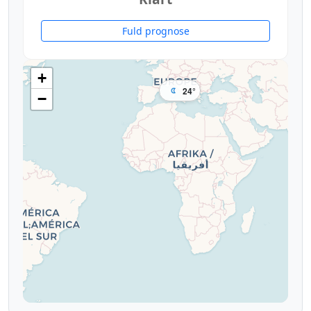
Fuld prognose
+
24°
−