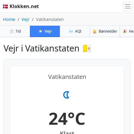
🇩🇰 Klokken.net
Home
Vejr
Vatikanstaten
⏱️
Tid
🌦️
Vejr
🌬️
AQI
🕌
Bønnetider
🎉
He
Vejr i Vatikanstaten 🇻🇦
Vatikanstaten
24°C
Klart